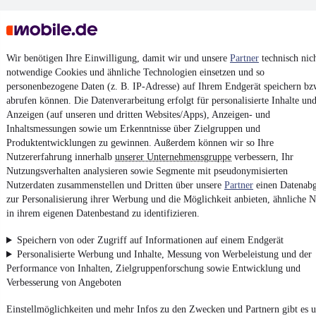
Wir benötigen Ihre Einwilligung, damit wir und unsere
Partner
technisch nic
notwendige Cookies und ähnliche Technologien einsetzen und so
personenbezogene Daten (z. B. IP-Adresse) auf Ihrem Endgerät speichern bz
Keine Inserate gefunden
abrufen können. Die Datenverarbeitung erfolgt für personalisierte Inhalte un
Anzeigen (auf unseren und dritten Websites/Apps), Anzeigen- und
Inhaltsmessungen sowie um Erkenntnisse über Zielgruppen und
Produktentwicklungen zu gewinnen. Außerdem können wir so Ihre
¹
MwSt. ausweisbar
Nutzererfahrung innerhalb
unserer Unternehmensgruppe
verbessern, Ihr
Nutzungsverhalten analysieren sowie Segmente mit pseudonymisierten
Nutzerdaten zusammenstellen und Dritten über unsere
Partner
einen Datenabg
zur Personalisierung ihrer Werbung und die Möglichkeit anbieten, ähnliche N
in ihrem eigenen Datenbestand zu identifizieren.
4.6 Sterne
App installieren
Speichern von oder Zugriff auf Informationen auf einem Endgerät
Nutze mobile.de schnell und einfach
Personalisierte Werbung und Inhalte, Messung von Werbeleistung und der
Performance von Inhalten, Zielgruppenforschung sowie Entwicklung und
Verbesserung von Angeboten
Impressum
Einstellmöglichkeiten und mehr Infos zu den Zwecken und Partnern gibt es u
AGB