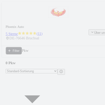
Phoenix Auto
Über un
(
11
)
5 Sterne
DE-
76646
Bruchsal
Pkw
Filter
0 Pkw