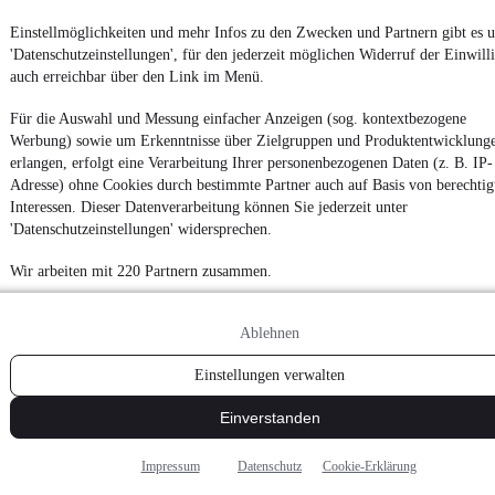
Datenschutzeinstellungen
Einstellmöglichkeiten und mehr Infos zu den Zwecken und Partnern gibt es u
Erklärung zur Barrierefreiheit
'Datenschutzeinstellungen', für den jederzeit möglichen Widerruf der Einwill
Report Security Vulnerability (English)
auch erreichbar über den Link im Menü.
Für die Auswahl und Messung einfacher Anzeigen (sog. kontextbezogene
Powered by
Werbung) sowie um Erkenntnisse über Zielgruppen und Produktentwicklung
erlangen, erfolgt eine Verarbeitung Ihrer personenbezogenen Daten (z. B. IP-
Adresse) ohne Cookies durch bestimmte Partner auch auf Basis von berechtig
Entdecke
Kleinwagen
,
SUV
und
Wohnmobile
und mehr bei
Interessen. Dieser Datenverarbeitung können Sie jederzeit unter
mobile.de
'Datenschutzeinstellungen' widersprechen.
Wir arbeiten mit 220 Partnern zusammen.
Ablehnen
Einstellungen verwalten
Einverstanden
Impressum
Datenschutz
Cookie-Erklärung