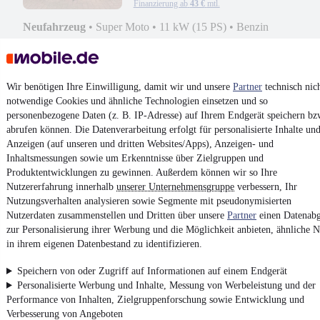
Finanzierung ab
43 €
mtl.
Neufahrzeug
•
Super Moto
•
11 kW (15 PS)
•
Benzin
Kontakt
Park
Wir benötigen Ihre Einwilligung, damit wir und unsere
Partner
technisch nic
¹
MwSt. ausweisbar
notwendige Cookies und ähnliche Technologien einsetzen und so
personenbezogene Daten (z. B. IP-Adresse) auf Ihrem Endgerät speichern bz
abrufen können. Die Datenverarbeitung erfolgt für personalisierte Inhalte un
Anzeigen (auf unseren und dritten Websites/Apps), Anzeigen- und
Inhaltsmessungen sowie um Erkenntnisse über Zielgruppen und
Produktentwicklungen zu gewinnen. Außerdem können wir so Ihre
4.6 Sterne
App installieren
Nutzererfahrung innerhalb
unserer Unternehmensgruppe
verbessern, Ihr
Nutze mobile.de schnell und einfach
Nutzungsverhalten analysieren sowie Segmente mit pseudonymisierten
Nutzerdaten zusammenstellen und Dritten über unsere
Partner
einen Datenabg
zur Personalisierung ihrer Werbung und die Möglichkeit anbieten, ähnliche N
in ihrem eigenen Datenbestand zu identifizieren.
Impressum
AGB
Speichern von oder Zugriff auf Informationen auf einem Endgerät
Personalisierte Werbung und Inhalte, Messung von Werbeleistung und der
Vertrag widerrufen
Performance von Inhalten, Zielgruppenforschung sowie Entwicklung und
Datenschutz
Verbesserung von Angeboten