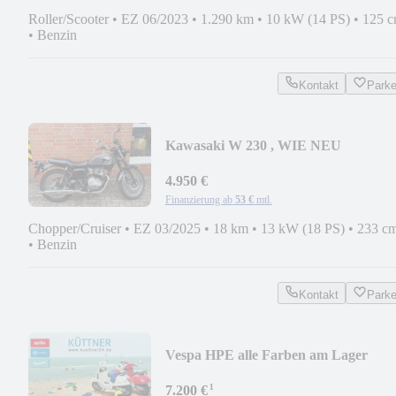
Roller/Scooter
•
EZ 06/2023
•
1.290 km
•
10 kW (14 PS)
•
125 c
•
Benzin
Kontakt
Park
Kawasaki W 230 , WIE NEU
4.950 €
Finanzierung ab
53 €
mtl.
Chopper/Cruiser
•
EZ 03/2025
•
18 km
•
13 kW (18 PS)
•
233 c
•
Benzin
Kontakt
Park
Vespa HPE alle Farben am Lager
¹
7.200 €