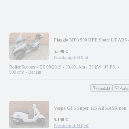
Piaggio MP3 500 HPE Sport LT ABS 
TOP mit Original Koff
5.590 €
Finanzierung ab
60 €
mtl.
Roller/Scooter
•
EZ 08/2019
•
33.491 km
•
33 kW (45 PS)
•
500 cm³
•
Benzin
Kontakt
Park
Vespa GTS Super 125 ABS/ASR non
keyless LED
5.190 €
Finanzierung ab
56 €
mtl.