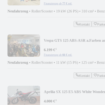
Finanzierung ab
77 €
mtl.
Neufahrzeug
•
Roller/Scooter
•
19 kW (26 PS)
•
310 cm³
•
Benz
Kontakt
Park
Vespa GTS 125 ABS-ASR a.Farben a
Lager
¹
6.199 €
Finanzierung ab
66 €
mtl.
Neufahrzeug
•
Roller/Scooter
•
11 kW (15 PS)
•
125 cm³
•
Benz
Kontakt
Park
Aprilia SX 125 E5 ABS White Wonde
¹
4.000 €