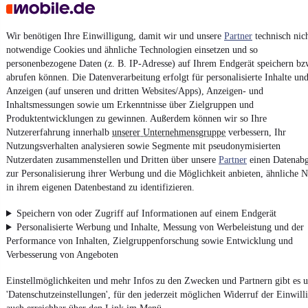
Neufahrzeug
•
Wohnwagen
•
7.540 mm
•
Bis 2.000 kg
Wir benötigen Ihre Einwilligung, damit wir und unsere
Partner
technisch nic
Kontakt
Park
notwendige Cookies und ähnliche Technologien einsetzen und so
personenbezogene Daten (z. B. IP-Adresse) auf Ihrem Endgerät speichern bz
¹
MwSt. ausweisbar
abrufen können. Die Datenverarbeitung erfolgt für personalisierte Inhalte un
Anzeigen (auf unseren und dritten Websites/Apps), Anzeigen- und
Inhaltsmessungen sowie um Erkenntnisse über Zielgruppen und
Produktentwicklungen zu gewinnen. Außerdem können wir so Ihre
Nutzererfahrung innerhalb
unserer Unternehmensgruppe
verbessern, Ihr
Nutzungsverhalten analysieren sowie Segmente mit pseudonymisierten
4.6 Sterne
Nutzerdaten zusammenstellen und Dritten über unsere
Partner
einen Datenabg
App installieren
Nutze mobile.de schnell und einfach
zur Personalisierung ihrer Werbung und die Möglichkeit anbieten, ähnliche N
in ihrem eigenen Datenbestand zu identifizieren.
Speichern von oder Zugriff auf Informationen auf einem Endgerät
Impressum
Personalisierte Werbung und Inhalte, Messung von Werbeleistung und der
AGB
Performance von Inhalten, Zielgruppenforschung sowie Entwicklung und
Verbesserung von Angeboten
Vertrag widerrufen
Datenschutz
Einstellmöglichkeiten und mehr Infos zu den Zwecken und Partnern gibt es u
'Datenschutzeinstellungen', für den jederzeit möglichen Widerruf der Einwill
Datenschutzeinstellungen