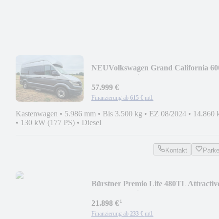
NEU
Volkswagen Grand California 60
VW Garant bis 9.29 /150 TKM
57.999 €
Finanzierung ab
615 €
mtl.
Kastenwagen
•
5.986 mm
•
Bis 3.500 kg
•
EZ 08/2024
•
14.860 
•
130 kW (177 PS)
•
Diesel
Kontakt
Park
Bürstner Premio Life 480TL Attractiv
Mod.25 PremioP 1+2
¹
21.898 €
Finanzierung ab
233 €
mtl.