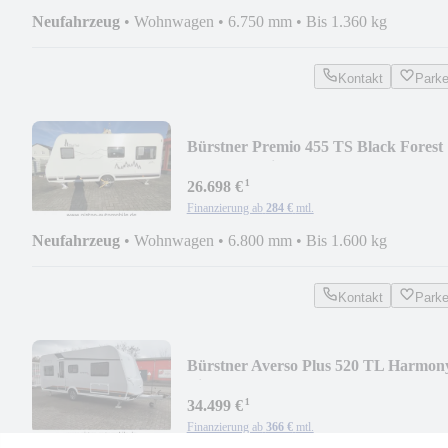
Neufahrzeug
•
Wohnwagen
•
6.750 mm
•
Bis 1.360 kg
Kontakt
Park
Bürstner Premio 455 TS Black Forest
Mo.25 PremioP 2
¹
26.698 €
Finanzierung ab
284 €
mtl.
Neufahrzeug
•
Wohnwagen
•
6.800 mm
•
Bis 1.600 kg
Kontakt
Park
Bürstner Averso Plus 520 TL Harmon
Line Modell 2025
¹
34.499 €
Finanzierung ab
366 €
mtl.