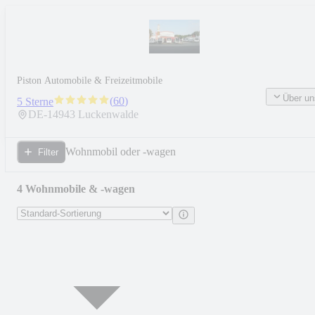
Piston Automobile & Freizeitmobile
Über un
(
60
)
5 Sterne
DE-
14943
Luckenwalde
Wohnmobil oder -wagen
Filter
4 Wohnmobile & -wagen