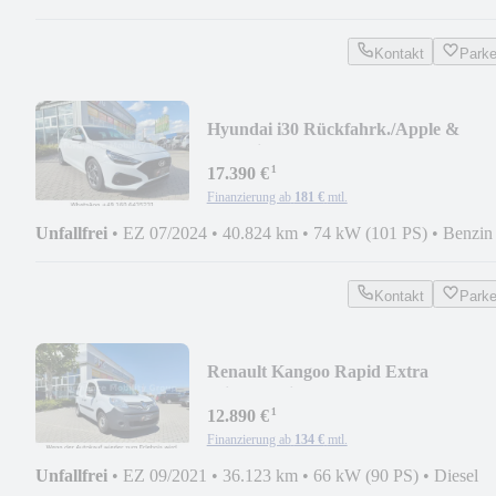
Kontakt
Park
Hyundai i30 Rückfahrk./Apple &
Android/ LED
¹
17.390 €
Finanzierung ab
181 €
mtl.
Unfallfrei
•
EZ 07/2024
•
40.824 km
•
74 kW (101 PS)
•
Benzin
Kontakt
Park
Renault Kangoo Rapid Extra
Klima/Sortimo Werkbank/AHK
¹
12.890 €
Finanzierung ab
134 €
mtl.
Unfallfrei
•
EZ 09/2021
•
36.123 km
•
66 kW (90 PS)
•
Diesel