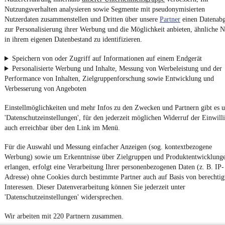
Nutzungsverhalten analysieren sowie Segmente mit pseudonymisierten
Erklärung zur Barrierefreiheit
Nutzerdaten zusammenstellen und Dritten über unsere
Partner
einen Datenabg
Report Security Vulnerability (English)
zur Personalisierung ihrer Werbung und die Möglichkeit anbieten, ähnliche N
in ihrem eigenen Datenbestand zu identifizieren.
Powered by
Speichern von oder Zugriff auf Informationen auf einem Endgerät
Personalisierte Werbung und Inhalte, Messung von Werbeleistung und der
Performance von Inhalten, Zielgruppenforschung sowie Entwicklung und
Ob
Neuwagen
,
Gebrauchtwagen
oder
Leasing-Angebote
: Alle
Verbesserung von Angeboten
Fahrzeuge gibt es bei mobile.de
Einstellmöglichkeiten und mehr Infos zu den Zwecken und Partnern gibt es u
'Datenschutzeinstellungen', für den jederzeit möglichen Widerruf der Einwill
auch erreichbar über den Link im Menü.
Für die Auswahl und Messung einfacher Anzeigen (sog. kontextbezogene
Werbung) sowie um Erkenntnisse über Zielgruppen und Produktentwicklung
erlangen, erfolgt eine Verarbeitung Ihrer personenbezogenen Daten (z. B. IP-
Adresse) ohne Cookies durch bestimmte Partner auch auf Basis von berechtig
Interessen. Dieser Datenverarbeitung können Sie jederzeit unter
'Datenschutzeinstellungen' widersprechen.
Wir arbeiten mit 220 Partnern zusammen.