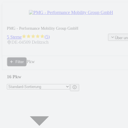
PMG - Performance Mobility Group GmbH
(
5
)
5 Sterne
Über un
DE-
04509
Delitzsch
Pkw
Filter
16 Pkw