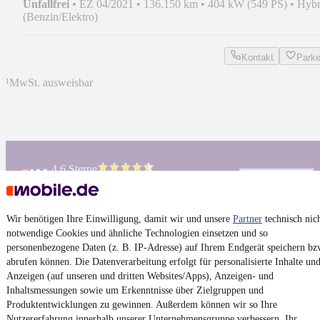
Unfallfrei
•
EZ 04/2021
•
136.150 km
•
404 kW (549 PS)
•
Hybr
(Benzin/Elektro)
Kontakt
Park
¹
MwSt. ausweisbar
4.6 Sterne
App installieren
Nutze mobile.de schnell und einfach
Wir benötigen Ihre Einwilligung, damit wir und unsere
Partner
technisch nic
notwendige Cookies und ähnliche Technologien einsetzen und so
Impressum
personenbezogene Daten (z. B. IP-Adresse) auf Ihrem Endgerät speichern bz
AGB
abrufen können. Die Datenverarbeitung erfolgt für personalisierte Inhalte un
Vertrag widerrufen
Anzeigen (auf unseren und dritten Websites/Apps), Anzeigen- und
Inhaltsmessungen sowie um Erkenntnisse über Zielgruppen und
Datenschutz
Produktentwicklungen zu gewinnen. Außerdem können wir so Ihre
Datenschutzeinstellungen
Nutzererfahrung innerhalb
unserer Unternehmensgruppe
verbessern, Ihr