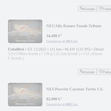
Kontakt
Park
NEU
Alfa Romeo Tonale Tributo
Italiano Veloce/Soundsystem
¹
34.490 €
Finanzierung ab
366 €
mtl.
Unfallfrei
•
EZ 12/2025
•
111 km
•
96 kW (131 PS)
•
Diesel
5,9 l/100km (komb.)
•
156 g CO₂/km (komb.)
•
CO₂-Klasse
F (komb.)
Kontakt
Park
NEU
Porsche Cayenne Turbo S E-
Hybrid Sport Chrono / Design
¹
82.990 €
Finanzierung ab
880 €
mtl.