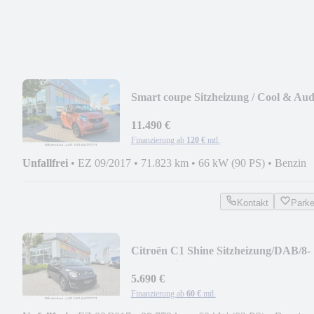
Smart coupe Sitzheizung / Cool & Aud
11.490 €
Finanzierung ab
120 €
mtl.
Unfallfrei
•
EZ 09/2017
•
71.823 km
•
66 kW (90 PS)
•
Benzin
Kontakt
Park
Citroën C1 Shine Sitzheizung/DAB/8-
fach bereift
5.690 €
Finanzierung ab
60 €
mtl.