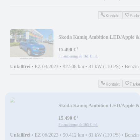
Kontakt
Park
Skoda Kamiq Ambition LED/Apple &
Android/Sitzheizung
¹
15.490 €
Finanzierung ab
161 €
mtl.
Unfallfrei
•
EZ 03/2023
•
92.508 km
•
81 kW (110 PS)
•
Benzin
Kontakt
Park
Skoda Kamiq Ambition LED/Apple &
Android/Sitzheizung
¹
15.490 €
Finanzierung ab
165 €
mtl.
Unfallfrei
•
EZ 06/2023
•
90.412 km
•
81 kW (110 PS)
•
Benzin