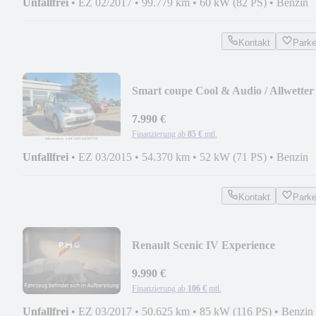
Unfallfrei
•
EZ 02/2017
•
99.779 km
•
60 kW (82 PS)
•
Benzin
Kontakt
Park
Smart coupe Cool & Audio / Allwetter 
Carlsson
7.990 €
Finanzierung ab
85 €
mtl.
Unfallfrei
•
EZ 03/2015
•
54.370 km
•
52 kW (71 PS)
•
Benzin
Kontakt
Park
Renault Scenic IV Experience
Navigation/20"/wenig Km
9.990 €
Finanzierung ab
106 €
mtl.
Unfallfrei
•
EZ 03/2017
•
50.625 km
•
85 kW (116 PS)
•
Benzin