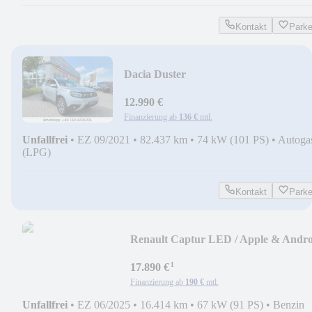
Kontakt
Park
Dacia Duster
Prestige+/360°/Sitzheizung/Apple/Andr
12.990 €
Finanzierung ab
136 €
mtl.
Unfallfrei
•
EZ 09/2021
•
82.437 km
•
74 kW (101 PS)
•
Autoga
(LPG)
Kontakt
Park
Renault Captur LED / Apple & Andro
/ digitales Tacho
¹
17.890 €
Finanzierung ab
190 €
mtl.
Unfallfrei
•
EZ 06/2025
•
16.414 km
•
67 kW (91 PS)
•
Benzin