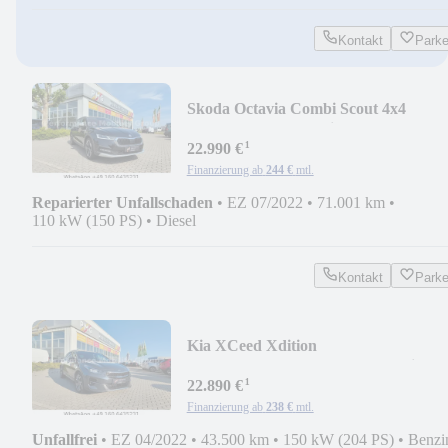
Kontakt
Park
Skoda Octavia Combi Scout 4x4
18"/LED/Lenkradheizung
¹
22.990 €
Finanzierung ab
244 €
mtl.
Reparierter Unfallschaden
•
EZ 07/2022
•
71.001 km
•
110 kW (150 PS)
•
Diesel
Kontakt
Park
Kia XCeed Xdition
JBL/Pano/Leder/Apple & Android
¹
22.890 €
Finanzierung ab
238 €
mtl.
Unfallfrei
•
EZ 04/2022
•
43.500 km
•
150 kW (204 PS)
•
Benzi