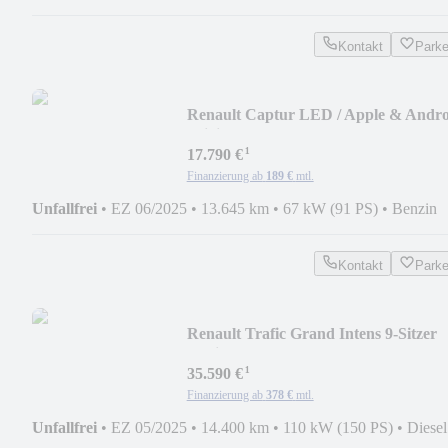
Kontakt
Park
Renault Captur LED / Apple & Andro
/ digitales Tacho
¹
17.790 €
Finanzierung ab
189 €
mtl.
Unfallfrei
•
EZ 06/2025
•
13.645 km
•
67 kW (91 PS)
•
Benzin
Kontakt
Park
Renault Trafic Grand Intens 9-Sitzer
Navi / LED
¹
35.590 €
Finanzierung ab
378 €
mtl.
Unfallfrei
•
EZ 05/2025
•
14.400 km
•
110 kW (150 PS)
•
Diesel