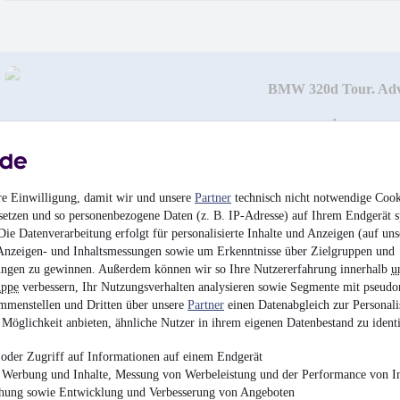
BMW 320d Tour. Adv
NAVI+AHK+LED+Sp
¹
26.440 €
Finanzierung ab
281 €
mtl.
EZ 05/2023
•
121.996
re Einwilligung, damit wir und unsere
Partner
technisch nicht notwendige Cook
Live Cockpit Prof.
setzen und so personenbezogene Daten (z. B. IP-Adresse) auf Ihrem Endgerät s
ie Datenverarbeitung erfolgt für personalisierte Inhalte und Anzeigen (auf uns
Anzeigen- und Inhaltsmessungen sowie um Erkenntnisse über Zielgruppen und
ngen zu gewinnen. Außerdem können wir so Ihre Nutzererfahrung innerhalb
u
uppe
verbessern, Ihr Nutzungsverhalten analysieren sowie Segmente mit pseudo
mmenstellen und Dritten über unsere
Partner
einen Datenabgleich zur Personali
Möglichkeit anbieten, ähnliche Nutzer in ihrem eigenen Datenbestand zu identi
oder Zugriff auf Informationen auf einem Endgerät
e Werbung und Inhalte, Messung von Werbeleistung und der Performance von In
chung sowie Entwicklung und Verbesserung von Angeboten