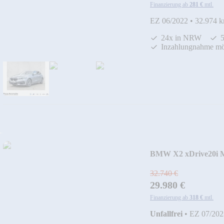
Finanzierung ab
281 €
mtl.
EZ 06/2022
•
32.974 
24x in NRW
Inzahlungnahme mö
BMW X2 xDrive20i M
32.740 €
29.980 €
Finanzierung ab
318 €
mtl.
Unfallfrei
•
EZ 07/202