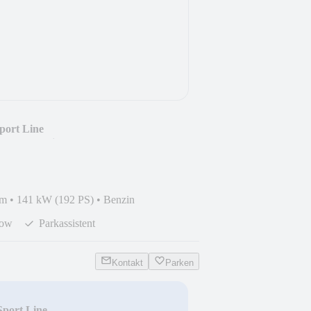
port Line
HZ+PDC+HiF
km
•
141 kW (192 PS)
•
Benzin
dow
Parkassistent
Kontakt
Parken
port Line