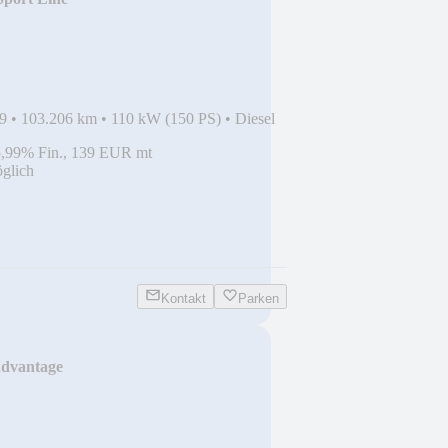
mpomat+SH
9
•
103.206 km
•
110 kW (150 PS)
•
Diesel
5,99% Fin., 139 EUR mt
glich
Kontakt
Parken
dvantage
C+Tempomat