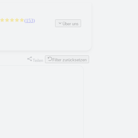
(
153
)
Über uns
Filter zurücksetzen
Teilen