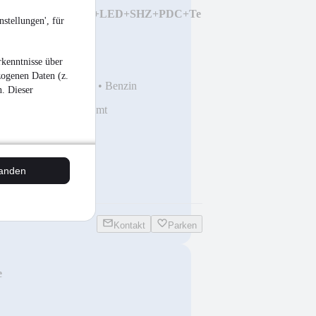
e Live Cockpit Prof.+LED+SHZ+PDC+Te
stellungen', für
kenntnisse über
zogenen Daten (z.
km
•
100 kW (136 PS)
•
Benzin
n. Dieser
5,99% Fin., 179 EUR mt
glich
tanden
Kontakt
Parken
e
/Kardon+LED+LHZ+T