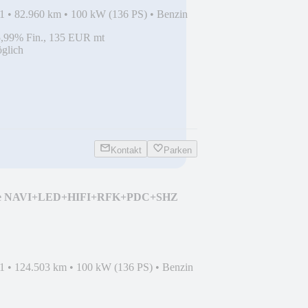
1
•
82.960 km
•
100 kW (136 PS)
•
Benzin
5,99% Fin., 135 EUR mt
glich
Kontakt
Parken
ge NAVI+LED+HIFI+RFK+PDC+SHZ
1
•
124.503 km
•
100 kW (136 PS)
•
Benzin