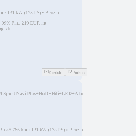
km
•
131 kW (178 PS)
•
Benzin
5,99% Fin., 219 EUR mt
glich
Kontakt
Parken
 Sport Navi Plus+HuD+Hifi+LED+Alar
3
•
45.766 km
•
131 kW (178 PS)
•
Benzin