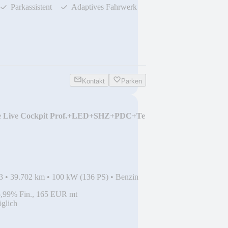
Parkassistent
Adaptives Fahrwerk
Kontakt
Parken
e Live Cockpit Prof.+LED+SHZ+PDC+Te
3
•
39.702 km
•
100 kW (136 PS)
•
Benzin
5,99% Fin., 165 EUR mt
glich