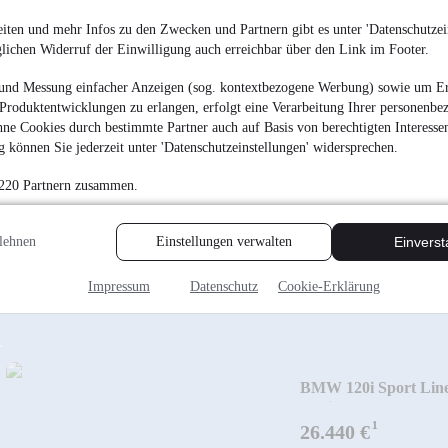
BMW 118i Advantag
iten und mehr Infos zu den Zwecken und Partnern gibt es unter 'Datenschutzein
glichen Widerruf der Einwilligung auch erreichbar über den Link im Footer.
¹
21.940 €
und Messung einfacher Anzeigen (sog. kontextbezogene Werbung) sowie um Er
Finanzierung ab
233 €
mtl.
Produktentwicklungen zu erlangen, erfolgt eine Verarbeitung Ihrer personenbe
EZ 07/2022
•
34.354 
ne Cookies durch bestimmte Partner auch auf Basis von berechtigten Interesse
 können Sie jederzeit unter 'Datenschutzeinstellungen' widersprechen.
24x in NRW
Inzahlungnahme mö
 220 Partnern zusammen.
lehnen
Einstellungen verwalten
Einvers
Impressum
Datenschutz
Cookie-Erklärung
BMW 120i Sport Lin
Navi+KZG+Harman
¹
26.440 €