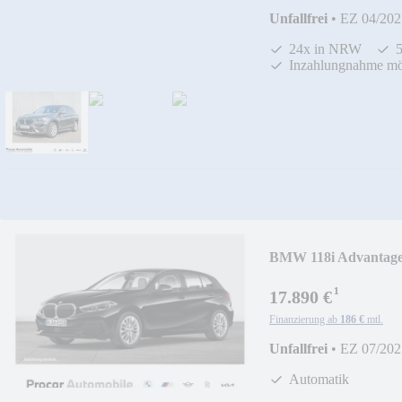
Unfallfrei
•
EZ 04/202
24x in NRW
Inzahlungnahme mö
BMW 118i Advanta
¹
17.890 €
Finanzierung ab
186 €
mtl.
Unfallfrei
•
EZ 07/202
Automatik