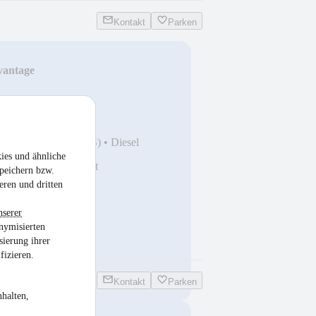
Kontakt
Parken
antage
ortsitz+ACC+
 km
•
140 kW (190 PS)
•
Diesel
ies und ähnliche
Driving Assistent
peichern bzw.
eren und dritten
nserer
nymisierten
sierung ihrer
fizieren.
Kontakt
Parken
halten,