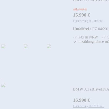
Navi+AHK+PDC+Te
18.740 €
15.990 €
Finanzierung ab
170 €
mtl.
Unfallfrei
•
EZ 04/201
24x in NRW
Inzahlungnahme mö
BMW X1 sDrive18i A
Navi+AHK+SHZ+PD
16.990 €
Finanzierung ab
181 €
mtl.