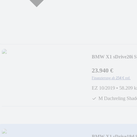
BMW X1 sDrive20i S
Navi+RFK+SHZ+L
23.940 €
Finanzierung ab
254 €
mtl.
EZ 10/2019
•
58.209 
M Dachreling Sha
BMW X1 sDrive18d S