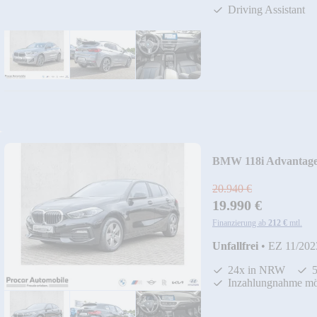
Driving Assistant
BMW 118i Advantag
20.940 €
19.990 €
Finanzierung ab
212 €
mtl.
Unfallfrei
•
EZ 11/202
24x in NRW
Inzahlungnahme mö