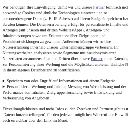
Vertrag widerrufen
Wir benötigen Ihre Einwilligung, damit wir und unsere
Partner
technisch nic
notwendige Cookies und ähnliche Technologien einsetzen und so
Datenschutz
personenbezogene Daten (z. B. IP-Adresse) auf Ihrem Endgerät speichern bz
Datenschutzeinstellungen
abrufen können. Die Datenverarbeitung erfolgt für personalisierte Inhalte un
Erklärung zur Barrierefreiheit
Anzeigen (auf unseren und dritten Websites/Apps), Anzeigen- und
Inhaltsmessungen sowie um Erkenntnisse über Zielgruppen und
Report Security Vulnerability (English)
Produktentwicklungen zu gewinnen. Außerdem können wir so Ihre
Nutzererfahrung innerhalb
unserer Unternehmensgruppe
verbessern, Ihr
Nutzungsverhalten analysieren sowie Segmente mit pseudonymisierten
Powered by
Nutzerdaten zusammenstellen und Dritten über unsere
Partner
einen Datenabg
zur Personalisierung ihrer Werbung und die Möglichkeit anbieten, ähnliche N
in ihrem eigenen Datenbestand zu identifizieren.
Entdecke
Kleinwagen
,
SUV
und
Wohnmobile
und mehr bei
mobile.de
Speichern von oder Zugriff auf Informationen auf einem Endgerät
Personalisierte Werbung und Inhalte, Messung von Werbeleistung und der
Performance von Inhalten, Zielgruppenforschung sowie Entwicklung und
Verbesserung von Angeboten
Einstellmöglichkeiten und mehr Infos zu den Zwecken und Partnern gibt es u
'Datenschutzeinstellungen', für den jederzeit möglichen Widerruf der Einwill
auch erreichbar über den Link im Menü.