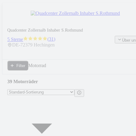
Quadcenter Zollernalb Inhaber S.Rothmund
(
31
)
5 Sterne
Über un
DE-
72379
Hechingen
Motorrad
Filter
39 Motorräder