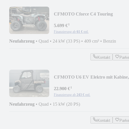
CFMOTO Cforce C4 Touring
¹
5.699 €
Finanzierung ab
61 €
mtl.
Neufahrzeug
•
Quad
•
24 kW (33 PS)
•
409 cm³
•
Benzin
Kontakt
Park
CFMOTO U6 EV Elektro mit Kabine,
ABS
¹
22.900 €
Finanzierung ab
243 €
mtl.
Neufahrzeug
•
Quad
•
15 kW (20 PS)
Kontakt
Park