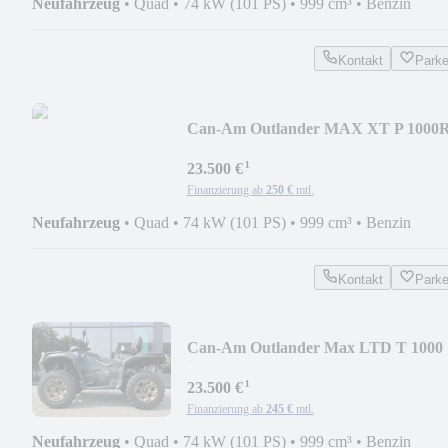
Neufahrzeug
•
Quad
•
74 kW (101 PS)
•
999 cm³
•
Benzin
Kontakt
Park
Can-Am Outlander MAX XT P 1000
T Smart Shox, 2026
¹
23.500 €
Finanzierung ab
250 €
mtl.
Neufahrzeug
•
Quad
•
74 kW (101 PS)
•
999 cm³
•
Benzin
Kontakt
Park
Can-Am Outlander Max LTD T 1000
ink. SmartShox, 120KM
¹
23.500 €
Finanzierung ab
245 €
mtl.
Neufahrzeug
•
Quad
•
74 kW (101 PS)
•
999 cm³
•
Benzin