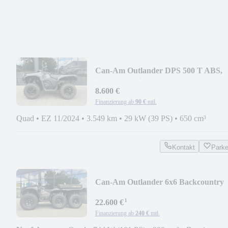
Can-Am Outlander DPS 500 T ABS,
ink. Koffer hinten
8.600 €
Finanzierung ab
90 €
mtl.
Quad
•
EZ 11/2024
•
3.549 km
•
29 kW (39 PS)
•
650 cm³
Kontakt
Park
Can-Am Outlander 6x6 Backcountry
1000 R, T3B
¹
22.600 €
Finanzierung ab
240 €
mtl.