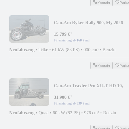
Kontakt
Park
Can-Am Ryker Rally 900, My 2026
¹
15.799 €
Finanzierung ab
168 €
mtl.
Neufahrzeug
•
Trike
•
61 kW (83 PS)
•
900 cm³
•
Benzin
Kontakt
Park
Can-Am Traxter Pro XU-T HD 10,
105KM/H,Kabine, 2026
¹
31.900 €
Finanzierung ab
339 €
mtl.
Neufahrzeug
•
Quad
•
60 kW (82 PS)
•
976 cm³
•
Benzin