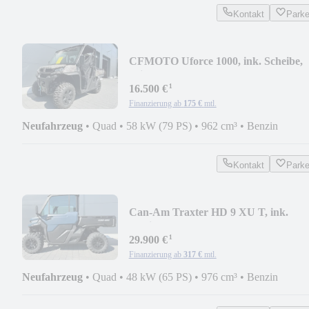
Kontakt
Park
CFMOTO Uforce 1000, ink. Scheibe,
Wischer und Dach
¹
16.500 €
Finanzierung ab
175 €
mtl.
Neufahrzeug
•
Quad
•
58 kW (79 PS)
•
962 cm³
•
Benzin
Kontakt
Park
Can-Am Traxter HD 9 XU T, ink.
Kabine DELUX, 105 KM/H
¹
29.900 €
Finanzierung ab
317 €
mtl.
Neufahrzeug
•
Quad
•
48 kW (65 PS)
•
976 cm³
•
Benzin