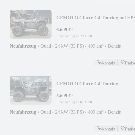
CFMOTO Cforce C4 Touring mit EP
¹
6.699 €
Finanzierung ab
72 €
mtl.
Neufahrzeug
•
Quad
•
24 kW (33 PS)
•
409 cm³
•
Benzin
Kontakt
Park
CFMOTO Cforce C4 Touring
¹
5.699 €
Finanzierung ab
61 €
mtl.
Neufahrzeug
•
Quad
•
24 kW (33 PS)
•
409 cm³
•
Benzin
Kontakt
Park