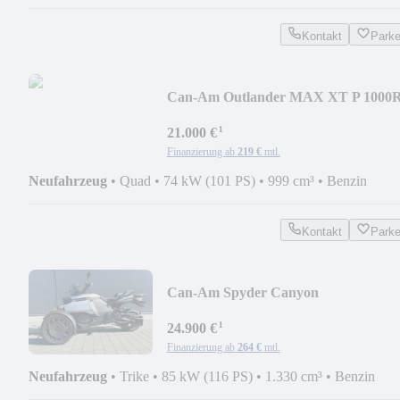
Kontakt
Park
Can-Am Outlander MAX XT P 1000
T , 2026
¹
21.000 €
Finanzierung ab
219 €
mtl.
Neufahrzeug
•
Quad
•
74 kW (101 PS)
•
999 cm³
•
Benzin
Kontakt
Park
Can-Am Spyder Canyon
¹
24.900 €
Finanzierung ab
264 €
mtl.
Neufahrzeug
•
Trike
•
85 kW (116 PS)
•
1.330 cm³
•
Benzin