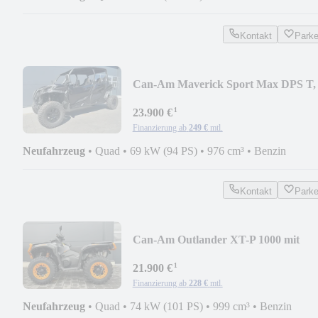
Kontakt
Park
Can-Am Maverick Sport Max DPS T,
105KM/H, 2025
¹
23.900 €
Finanzierung ab
249 €
mtl.
Neufahrzeug
•
Quad
•
69 kW (94 PS)
•
976 cm³
•
Benzin
Kontakt
Park
Can-Am Outlander XT-P 1000 mit
Smart Shox, 2026
¹
21.900 €
Finanzierung ab
228 €
mtl.
Neufahrzeug
•
Quad
•
74 kW (101 PS)
•
999 cm³
•
Benzin