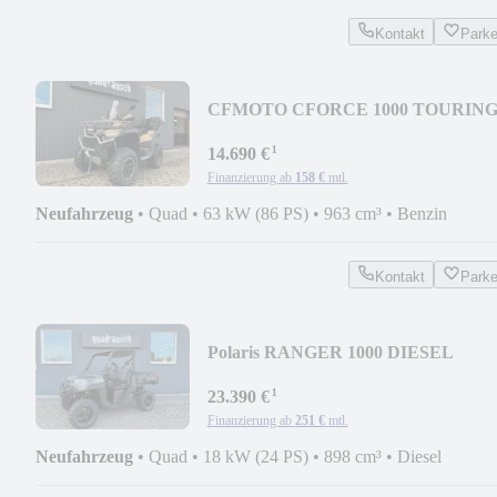
Kontakt
Park
CFMOTO CFORCE 1000 TOURIN
PRO - OVERLAND DESERT - 2026
¹
14.690 €
Finanzierung ab
158 €
mtl.
Neufahrzeug
•
Quad
•
63 kW (86 PS)
•
963 cm³
•
Benzin
Kontakt
Park
Polaris RANGER 1000 DIESEL
KUBOTA MY26
¹
23.390 €
Finanzierung ab
251 €
mtl.
Neufahrzeug
•
Quad
•
18 kW (24 PS)
•
898 cm³
•
Diesel