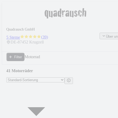
Quadrausch GmbH
Über un
(
39
)
5 Sterne
DE-
87452
Krugzell
Motorrad
Filter
41 Motorräder