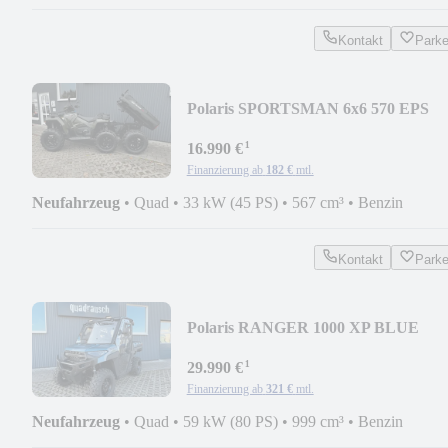
Kontakt
Park
Polaris SPORTSMAN 6x6 570 EPS
SAGE GREEN LOF
¹
16.990 €
Finanzierung ab
182 €
mtl.
Neufahrzeug
•
Quad
•
33 kW (45 PS)
•
567 cm³
•
Benzin
Kontakt
Park
Polaris RANGER 1000 XP BLUE
SLATE MY26 KABINE HEIZUNG
¹
29.990 €
Finanzierung ab
321 €
mtl.
Neufahrzeug
•
Quad
•
59 kW (80 PS)
•
999 cm³
•
Benzin