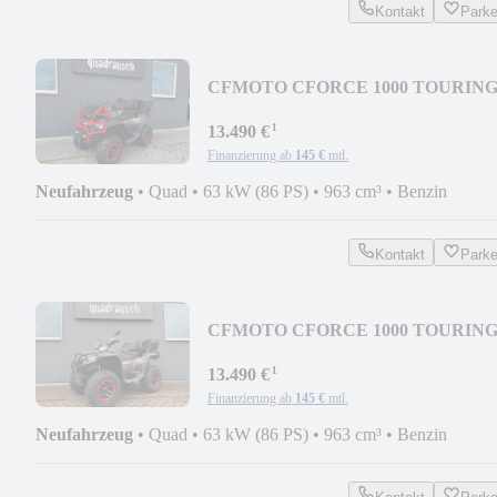
Kontakt
Park
CFMOTO CFORCE 1000 TOURIN
PRO MUD - GRANTE RIDGE
¹
13.490 €
Finanzierung ab
145 €
mtl.
Neufahrzeug
•
Quad
•
63 kW (86 PS)
•
963 cm³
•
Benzin
Kontakt
Park
CFMOTO CFORCE 1000 TOURIN
PRO - 2026 GRANITE RIDGE
¹
13.490 €
Finanzierung ab
145 €
mtl.
Neufahrzeug
•
Quad
•
63 kW (86 PS)
•
963 cm³
•
Benzin