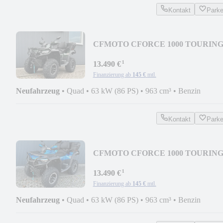
Kontakt
Park
CFMOTO CFORCE 1000 TOURIN
PRO - FOREST GREEN - MY2026
¹
13.490 €
Finanzierung ab
145 €
mtl.
Neufahrzeug
•
Quad
•
63 kW (86 PS)
•
963 cm³
•
Benzin
Kontakt
Park
CFMOTO CFORCE 1000 TOURIN
PRO - 2026 ROYAL BLUE
¹
13.490 €
Finanzierung ab
145 €
mtl.
Neufahrzeug
•
Quad
•
63 kW (86 PS)
•
963 cm³
•
Benzin