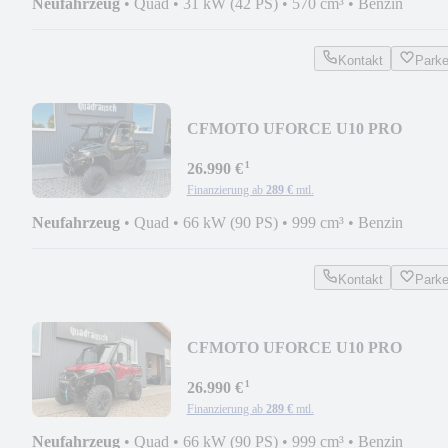
Neufahrzeug
•
Quad
•
31 kW (42 PS)
•
570 cm³
•
Benzin
Kontakt
Park
CFMOTO UFORCE U10 PRO
HIGHLAND ABS - NEBULA BLAC
¹
2026
26.990 €
Finanzierung ab
289 €
mtl.
Neufahrzeug
•
Quad
•
66 kW (90 PS)
•
999 cm³
•
Benzin
Kontakt
Park
CFMOTO UFORCE U10 PRO
HIGHLAND ABS - BORDEAUX RE
¹
2026
26.990 €
Finanzierung ab
289 €
mtl.
Neufahrzeug
•
Quad
•
66 kW (90 PS)
•
999 cm³
•
Benzin