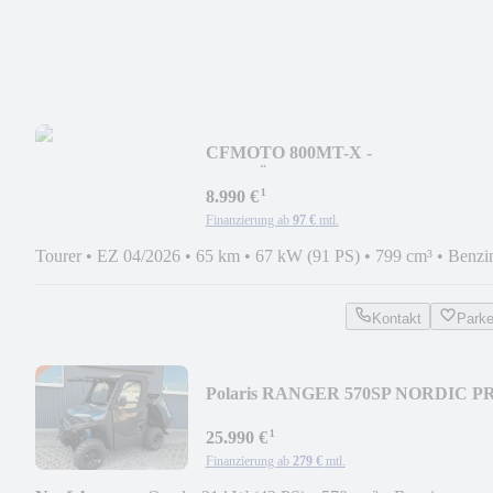
CFMOTO 800MT-X -
VORFÜHRMASCHINE
¹
8.990 €
Finanzierung ab
97 €
mtl.
Tourer
•
EZ 04/2026
•
65 km
•
67 kW (91 PS)
•
799 cm³
•
Benzi
Kontakt
Park
Polaris RANGER 570SP NORDIC P
KABINE WINDE MY26
¹
25.990 €
Finanzierung ab
279 €
mtl.