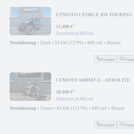
CFMOTO CFORCE 850 TOURING
PRO ROYAL BLUE AM LAGER
¹
QUAD
11.490 €
Finanzierung ab
123 €
mtl.
Neufahrzeug
•
Quad
•
53 kW (72 PS)
•
800 cm³
•
Benzin
Kontakt
Park
CFMOTO 1000MT-X - AEROLITE
GREY TACTICAL GREEN - AKTI
¹
10.990 €
Finanzierung ab
118 €
mtl.
Neufahrzeug
•
Tourer
•
83 kW (113 PS)
•
949 cm³
•
Benzin
Kontakt
Park