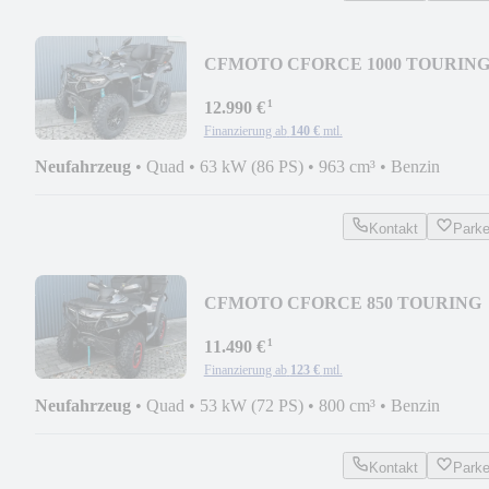
CFMOTO CFORCE 1000 TOURING 
NEBULA BLACK 2026
¹
12.990 €
Finanzierung ab
140 €
mtl.
Neufahrzeug
•
Quad
•
63 kW (86 PS)
•
963 cm³
•
Benzin
Kontakt
Park
CFMOTO CFORCE 850 TOURING
PRO - GRANITE RIDGE - 2026
¹
11.490 €
Finanzierung ab
123 €
mtl.
Neufahrzeug
•
Quad
•
53 kW (72 PS)
•
800 cm³
•
Benzin
Kontakt
Park