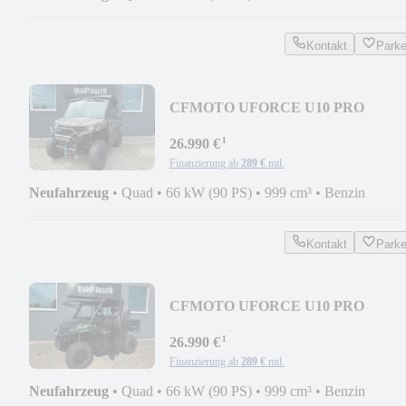
Kontakt
Park
CFMOTO UFORCE U10 PRO
HIGHLAND ABS - CAMOUFLAGE
¹
2026
26.990 €
Finanzierung ab
289 €
mtl.
Neufahrzeug
•
Quad
•
66 kW (90 PS)
•
999 cm³
•
Benzin
Kontakt
Park
CFMOTO UFORCE U10 PRO
HIGHLAND ABS - FOREST GREE
¹
2026
26.990 €
Finanzierung ab
289 €
mtl.
Neufahrzeug
•
Quad
•
66 kW (90 PS)
•
999 cm³
•
Benzin