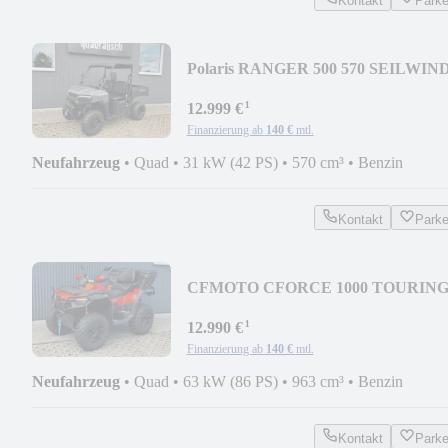
Kontakt
Park
Polaris RANGER 500 570 SEILWIN
MY26
¹
12.999 €
Finanzierung ab
140 €
mtl.
Neufahrzeug
•
Quad
•
31 kW (42 PS)
•
570 cm³
•
Benzin
Kontakt
Park
CFMOTO CFORCE 1000 TOURING 
LAVA ORANGE 2026
¹
12.990 €
Finanzierung ab
140 €
mtl.
Neufahrzeug
•
Quad
•
63 kW (86 PS)
•
963 cm³
•
Benzin
Kontakt
Park