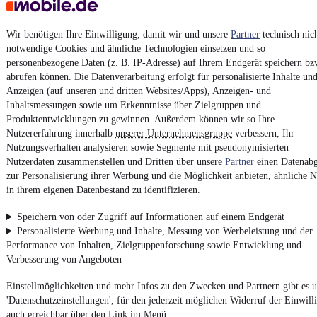
AGB
Vertrag widerrufen
Wir benötigen Ihre Einwilligung, damit wir und unsere
Partner
technisch nic
Datenschutz
notwendige Cookies und ähnliche Technologien einsetzen und so
personenbezogene Daten (z. B. IP-Adresse) auf Ihrem Endgerät speichern bz
Datenschutzeinstellungen
abrufen können. Die Datenverarbeitung erfolgt für personalisierte Inhalte un
Erklärung zur Barrierefreiheit
Anzeigen (auf unseren und dritten Websites/Apps), Anzeigen- und
Inhaltsmessungen sowie um Erkenntnisse über Zielgruppen und
Report Security Vulnerability (English)
Produktentwicklungen zu gewinnen. Außerdem können wir so Ihre
Nutzererfahrung innerhalb
unserer Unternehmensgruppe
verbessern, Ihr
Powered by
Nutzungsverhalten analysieren sowie Segmente mit pseudonymisierten
Nutzerdaten zusammenstellen und Dritten über unsere
Partner
einen Datenabg
zur Personalisierung ihrer Werbung und die Möglichkeit anbieten, ähnliche N
in ihrem eigenen Datenbestand zu identifizieren.
Noch mehr
neue Autos
unterschiedlicher Marken, auch als
Leasing-Angebote
, gibt es bei mobile.de
Speichern von oder Zugriff auf Informationen auf einem Endgerät
Personalisierte Werbung und Inhalte, Messung von Werbeleistung und der
Performance von Inhalten, Zielgruppenforschung sowie Entwicklung und
Verbesserung von Angeboten
Einstellmöglichkeiten und mehr Infos zu den Zwecken und Partnern gibt es u
'Datenschutzeinstellungen', für den jederzeit möglichen Widerruf der Einwill
auch erreichbar über den Link im Menü.