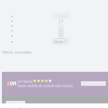
Zurück
1/3
1
2
3
Weiter
¹
MwSt. ausweisbar
4.6 Sterne
App installieren
Nutze mobile.de schnell und einfach
Impressum