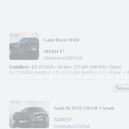
Land Rover D350
Autobio*BC+SEATS*REARTV*LWB*M
¹
193.851 €
Finanzierung ab
1.957 €
mtl.
Unfallfrei
•
EZ 07/2026
•
50 km
•
257 kW (349 PS)
•
Diesel
10,2 l/100km (komb.)
•
231 g CO₂/km (komb.)
•
CO₂-Klasse -- (
Kont
Audi A6 TFSI 150 kW S tronic
*SLINE*PANO*B&O*21"*
¹
72.471 €
Finanzierung ab
754 €
mtl.