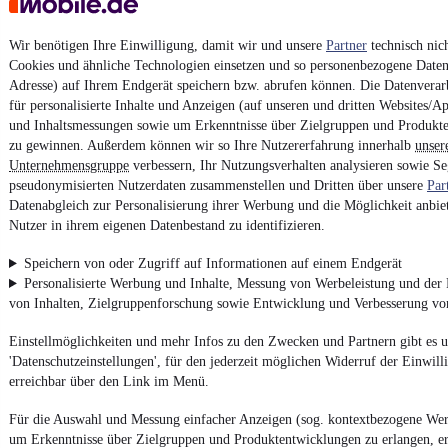
Powered by
Wir benötigen Ihre Einwilligung, damit wir und unsere
Partner
technisch nic
Cookies und ähnliche Technologien einsetzen und so personenbezogene Daten 
Adresse) auf Ihrem Endgerät speichern bzw. abrufen können. Die Datenverarb
Ob
Neuwagen
,
Gebrauchtwagen
oder
Leasing-Angebote
: Alle
für personalisierte Inhalte und Anzeigen (auf unseren und dritten Websites/A
Fahrzeuge gibt es bei mobile.de
und Inhaltsmessungen sowie um Erkenntnisse über Zielgruppen und Produkt
zu gewinnen. Außerdem können wir so Ihre Nutzererfahrung innerhalb
unser
Unternehmensgruppe
verbessern, Ihr Nutzungsverhalten analysieren sowie S
pseudonymisierten Nutzerdaten zusammenstellen und Dritten über unsere
Par
Datenabgleich zur Personalisierung ihrer Werbung und die Möglichkeit anbiet
Nutzer in ihrem eigenen Datenbestand zu identifizieren.
Speichern von oder Zugriff auf Informationen auf einem Endgerät
Personalisierte Werbung und Inhalte, Messung von Werbeleistung und der
von Inhalten, Zielgruppenforschung sowie Entwicklung und Verbesserung v
Einstellmöglichkeiten und mehr Infos zu den Zwecken und Partnern gibt es u
'Datenschutzeinstellungen', für den jederzeit möglichen Widerruf der Einwil
erreichbar über den Link im Menü.
Für die Auswahl und Messung einfacher Anzeigen (sog. kontextbezogene We
um Erkenntnisse über Zielgruppen und Produktentwicklungen zu erlangen, er