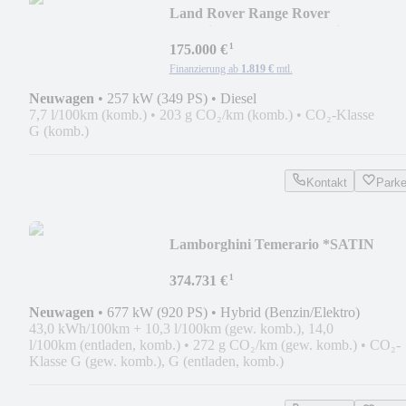
Land Rover Range Rover
Autobiography SWB *Perlino*MY26
¹
175.000 €
Finanzierung ab
1.819 €
mtl.
Neuwagen
•
257 kW (349 PS)
•
Diesel
7,7 l/100km (komb.)
•
203 g CO₂/km (komb.)
•
CO₂-Klasse
G (komb.)
Kontakt
Park
Lamborghini Temerario *SATIN
PAINT*STYLE
¹
PACK*SONUS*STOCK*
374.731 €
Neuwagen
•
677 kW (920 PS)
•
Hybrid (Benzin/Elektro)
43,0 kWh/100km + 10,3 l/100km (gew. komb.), 14,0
l/100km (entladen, komb.)
•
272 g CO₂/km (gew. komb.)
•
CO₂-
Klasse G (gew. komb.), G (entladen, komb.)