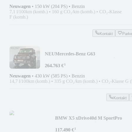
Neuwagen
•
150 kW (204 PS)
•
Benzin
7,1 l/100km (komb.)
•
160 g CO₂/km (komb.)
•
CO₂-Klasse
F (komb.)
Kontakt
Park
NEU
Mercedes-Benz G63
AMG*A22*773CarbonExt*Superior*Bu
¹
264.763 €
Neuwagen
•
430 kW (585 PS)
•
Benzin
14,7 l/100km (komb.)
•
335 g CO₂/km (komb.)
•
CO₂-Klasse G (
Kontakt
BMW X5 xDrive40d M SportPro
*B&W*AirSuspension*Pano*
¹
117.490 €