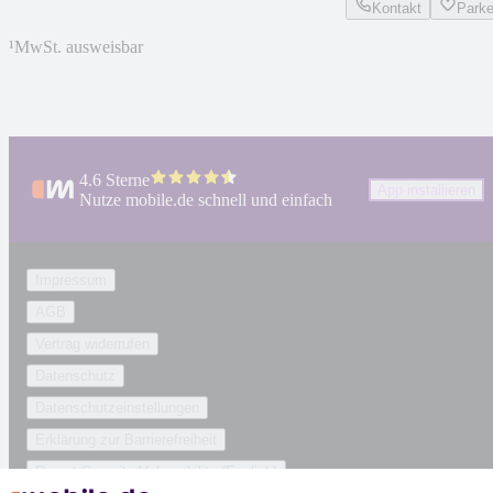
Kontakt
Park
¹
MwSt. ausweisbar
4.6 Sterne
App installieren
Nutze mobile.de schnell und einfach
Impressum
AGB
Vertrag widerrufen
Datenschutz
Datenschutzeinstellungen
Erklärung zur Barrierefreiheit
Report Security Vulnerability (English)