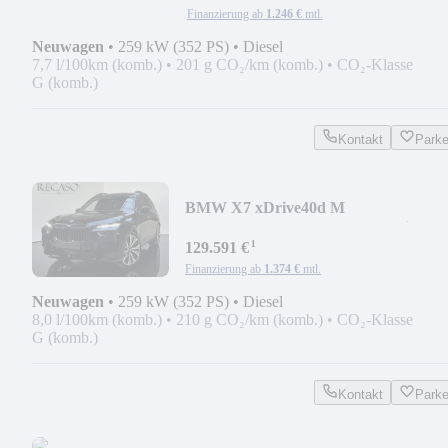
Finanzierung ab
1.246 €
mtl.
Neuwagen
•
259 kW (352 PS)
•
Diesel
7,7 l/100km (komb.)
•
201 g CO₂/km (komb.)
•
CO₂-Klasse
G (komb.)
Kontakt
Park
BMW X7 xDrive40d M
SportPro*B&W*Exkl.Pak*Iconic*2V
¹
129.591 €
Finanzierung ab
1.374 €
mtl.
Neuwagen
•
259 kW (352 PS)
•
Diesel
8,0 l/100km (komb.)
•
210 g CO₂/km (komb.)
•
CO₂-Klasse
G (komb.)
Kontakt
Park