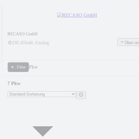
RECASO GmbH
DE-
85646
Anzing
Über un
Pkw
Filter
7 Pkw