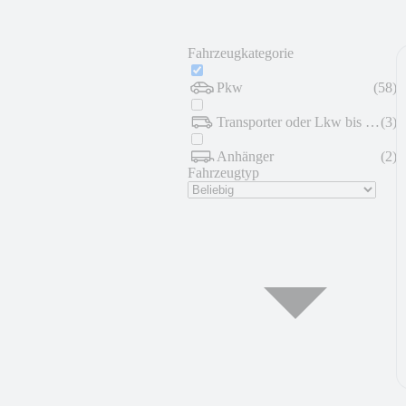
Fahrzeugkategorie
Pkw
(
58
)
Transporter oder Lkw bis 7,5 t
(
3
)
Anhänger
(
2
)
Fahrzeugtyp