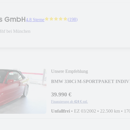
rs GmbH
(
198
)
4.8 Sterne
Bhf bei München
Unsere Empfehlung
BMW 330Ci M-SPORTPAKET INDIV
39.990 €
Finanzierung ab
424 €
mtl.
Unfallfrei
•
EZ 03/2002
•
22.500 km
•
17