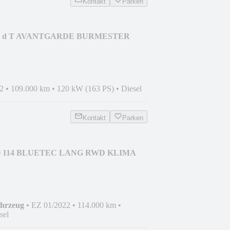
Kontakt
Parken
200 d T AVANTGARDE BURMESTER
2
•
109.000 km
•
120 kW (163 PS)
•
Diesel
Kontakt
Parken
TO 114 BLUETEC LANG RWD KLIMA
ahrzeug
•
EZ 01/2022
•
114.000 km
•
sel