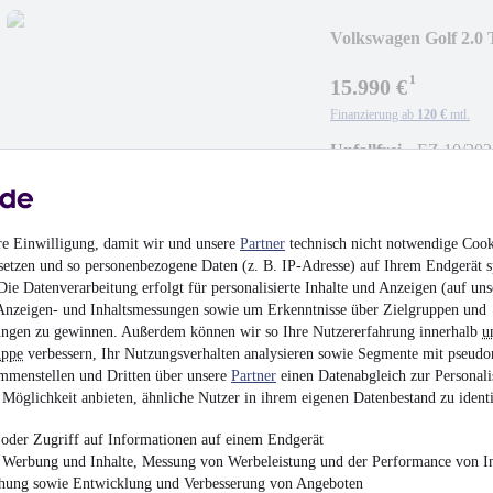
Volkswagen Golf 2
LED ACC EU
¹
15.990 €
Finanzierung ab
120 €
mtl.
Unfallfrei
•
EZ 10/202
re Einwilligung, damit wir und unsere
Partner
technisch nicht notwendige Cook
setzen und so personenbezogene Daten (z. B. IP-Adresse) auf Ihrem Endgerät s
NEU
Mercedes-Benz
ie Datenverarbeitung erfolgt für personalisierte Inhalte und Anzeigen (auf uns
ELEGANCE DISTR
Anzeigen- und Inhaltsmessungen sowie um Erkenntnisse über Zielgruppen und
ngen zu gewinnen. Außerdem können wir so Ihre Nutzererfahrung innerhalb
u
9.990 €
uppe
verbessern, Ihr Nutzungsverhalten analysieren sowie Segmente mit pseudo
Finanzierung ab
75 €
mtl.
mmenstellen und Dritten über unsere
Partner
einen Datenabgleich zur Personali
Möglichkeit anbieten, ähnliche Nutzer in ihrem eigenen Datenbestand zu identi
Beschädigt
•
Unfallfa
150 kW (204 PS)
•
Ben
oder Zugriff auf Informationen auf einem Endgerät
e Werbung und Inhalte, Messung von Werbeleistung und der Performance von In
chung sowie Entwicklung und Verbesserung von Angeboten