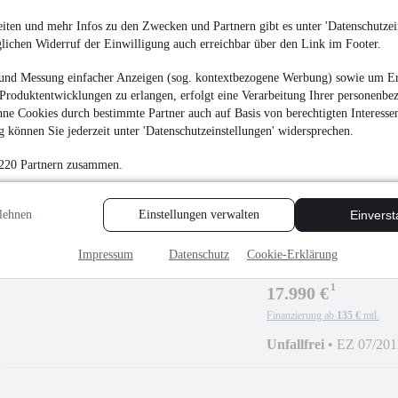
iten und mehr Infos zu den Zwecken und Partnern gibt es unter 'Datenschutzein
glichen Widerruf der Einwilligung auch erreichbar über den Link im Footer.
Volkswagen Golf 2
RFK ACC
und Messung einfacher Anzeigen (sog. kontextbezogene Werbung) sowie um Er
¹
14.990 €
Produktentwicklungen zu erlangen, erfolgt eine Verarbeitung Ihrer personenbe
ne Cookies durch bestimmte Partner auch auf Basis von berechtigten Interesse
Finanzierung ab
113 €
mtl.
 können Sie jederzeit unter 'Datenschutzeinstellungen' widersprechen.
Unfallfrei
•
EZ 06/202
 220 Partnern zusammen.
lehnen
Einstellungen verwalten
Einvers
NEU
Mercedes-Benz
Impressum
Datenschutz
Cookie-Erklärung
DPF *41ooo KM*
¹
17.990 €
Finanzierung ab
135 €
mtl.
Unfallfrei
•
EZ 07/201