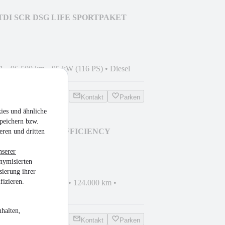
.0 TDI SCR DSG LIFE SPORTPAKET
1
•
96.500 km
•
85 kW (116 PS)
•
Diesel
Kontakt
Parken
ies und ähnliche
peichern bzw.
 E 250 CGI T BlueEFFICIENCY
eren und dritten
ONIC
nserer
nymisierten
sierung ihrer
fizieren.
hrzeug
•
EZ 07/2010
•
124.000 km
•
zin
halten,
Kontakt
Parken