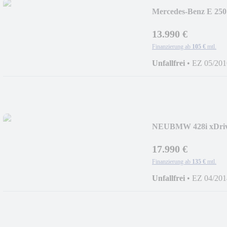
Mercedes-Benz E 2
AVANTGARDE *II
13.990 €
Finanzierung ab
105 €
mtl.
Unfallfrei
•
EZ 05/201
NEU
BMW 428i xDr
*BRD*EURO 6
17.990 €
Finanzierung ab
135 €
mtl.
Unfallfrei
•
EZ 04/201