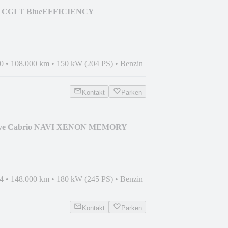
50 CGI T BlueEFFICIENCY
.HAND*
0
•
108.000 km
•
150 kW (204 PS)
•
Benzin
Kontakt
Parken
ive Cabrio NAVI XENON MEMORY
4
•
148.000 km
•
180 kW (245 PS)
•
Benzin
Kontakt
Parken