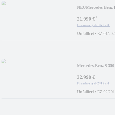
NEU
Mercedes-Benz
SPORTPAKET DI
¹
21.990 €
Finanzierung ab
166 €
mtl.
Unfallfrei
•
EZ 01/202
Mercedes-Benz S 
NACHSICHT
32.990 €
Finanzierung ab
248 €
mtl.
Unfallfrei
•
EZ 02/201