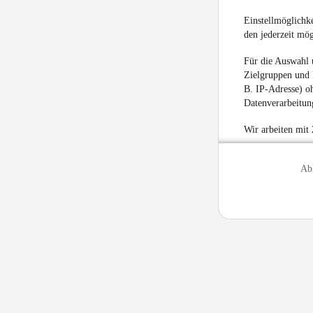
Einstellmöglichke
den jederzeit mö
Für die Auswahl 
Zielgruppen und 
B. IP-Adresse) oh
Datenverarbeitung
Wir arbeiten mit
Ab