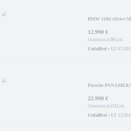
BMW 318d xDrive
*EURO 5
12.990 €
Finanzierung ab
98 €
mtl.
Unfallfrei
•
EZ 07/201
Porsche PANAMERA
*I.HAND*
22.990 €
Finanzierung ab
173 €
mtl.
Unfallfrei
•
EZ 12/201