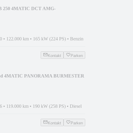
 B 250 4MATIC DCT AMG-
AMANT PANORAMA
0
•
122.000 km
•
165 kW (224 PS)
•
Benzin
Kontakt
Parken
350 d 4MATIC PANORAMA BURMESTER
6
•
119.000 km
•
190 kW (258 PS)
•
Diesel
Kontakt
Parken