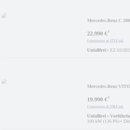
Mercedes-Benz C 
AHK *I.HAND*
¹
22.990 €
Finanzierung ab
173 €
mtl.
Unfallfrei
•
EZ 03/202
Mercedes-Benz VI
LEDER NAVI RFK
¹
19.990 €
Finanzierung ab
150 €
mtl.
Unfallfrei
•
Vorführf
100 kW (136 PS)
•
Die