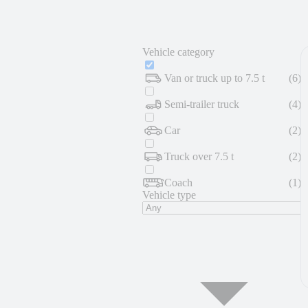
Vehicle category
Van or truck up to 7.5 t
(
6
)
Semi-trailer truck
(
4
)
Car
(
2
)
Truck over 7.5 t
(
2
)
Coach
(
1
)
Vehicle type