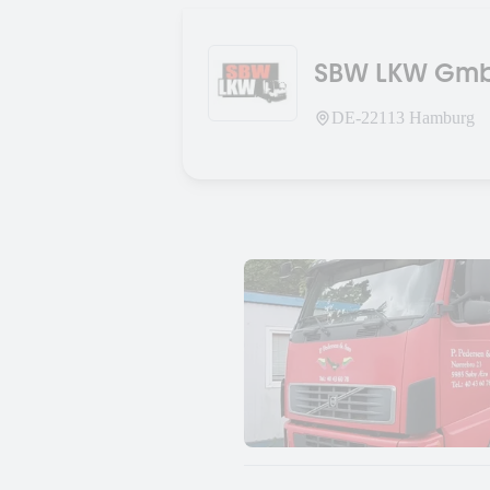
SBW LKW Gm
DE-
22113
Hamburg