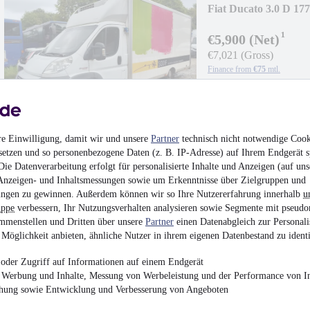
Fiat Ducato 3.0 D 1
¹
€5,900 (Net)
€7,021 (Gross)
Finance from
€75
mtl.
Refrigerator body
•
FR
Diesel
re Einwilligung, damit wir und unsere
Partner
technisch nicht notwendige Cook
setzen und so personenbezogene Daten (z. B. IP-Adresse) auf Ihrem Endgerät s
ie Datenverarbeitung erfolgt für personalisierte Inhalte und Anzeigen (auf uns
Anzeigen- und Inhaltsmessungen sowie um Erkenntnisse über Zielgruppen und
Iveco 35S15 Kasten
ngen zu gewinnen. Außerdem können wir so Ihre Nutzererfahrung innerhalb
u
uppe
verbessern, Ihr Nutzungsverhalten analysieren sowie Segmente mit pseudo
€6,500
mmenstellen und Dritten über unsere
Partner
einen Datenabgleich zur Personali
Möglichkeit anbieten, ähnliche Nutzer in ihrem eigenen Datenbestand zu identi
Finance from
€69
mtl.
Box-type delivery van 
oder Zugriff auf Informationen auf einem Endgerät
107 kW (145 hp)
•
Die
e Werbung und Inhalte, Messung von Werbeleistung und der Performance von In
chung sowie Entwicklung und Verbesserung von Angeboten