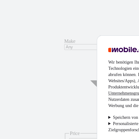
Make
Wir benötigen Ih
Technologien ein
abrufen können. D
Websites/Apps), 
Produktentwicklu
Unternehmensgr
Nutzerdaten zusa
Werbung und die 
Speichern von 
Personalisiert
Zielgruppenfors
Price