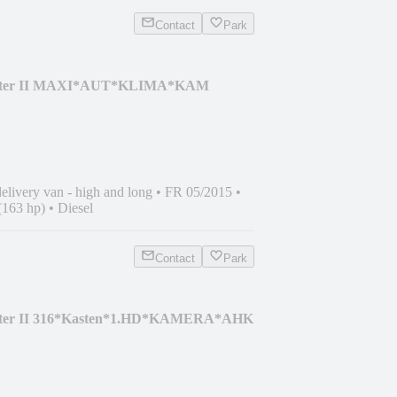
Contact
Park
rinter II MAXI*AUT*KLIMA*KAM
elivery van - high and long
•
FR 05/2015
•
(163 hp)
•
Diesel
Contact
Park
inter II 316*Kasten*1.HD*KAMERA*AHK