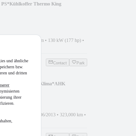
77 PS*Kühlkoffer Thermo King
 01/2013
•
320,000 km
•
130 kW (177 hp)
•
ies und ähnliche
Contact
Park
peichern bzw.
eren und dritten
 Hoch/Lang*6-Gang*Klima*AHK
nserer
nymisierten
sierung ihrer
fizieren.
- high and long
•
FR 06/2013
•
323,000 km
•
sel
halten,