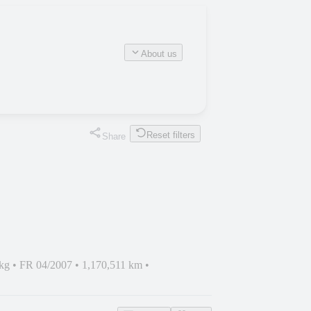
About us
Reset filters
Share
 kg
•
FR 04/2007
•
1,170,511 km
•