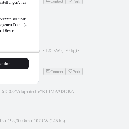
Contact
Park
stellungen', für
kenntnisse über
*ISOKÜHLKOFFER
zogenen Daten (z.
BASTO
n. Dieser
 01/2016
•
574,000 km
•
125 kW (170 hp)
•
tanden
Contact
Park
6C15D 3.0*Alupritsche*KLIMA*DOKA
13
•
198,900 km
•
107 kW (145 hp)