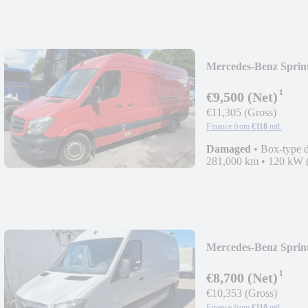
Mercedes-Benz Sp
¹
€9,500 (Net)
€11,305 (Gross)
Finance from
€118
mtl.
Damaged
•
Box-type d
281,000 km
•
120 kW 
Mercedes-Benz Spr
¹
€8,700 (Net)
€10,353 (Gross)
Finance from
€110
mtl.