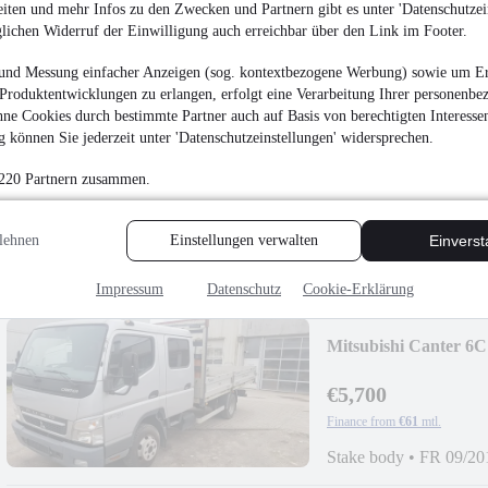
iten und mehr Infos zu den Zwecken und Partnern gibt es unter 'Datenschutzein
glichen Widerruf der Einwilligung auch erreichbar über den Link im Footer.
und Messung einfacher Anzeigen (sog. kontextbezogene Werbung) sowie um Er
Iveco 35S17 3.0 L
Produktentwicklungen zu erlangen, erfolgt eine Verarbeitung Ihrer personenbe
TK*LBW*AUT*WE
ne Cookies durch bestimmte Partner auch auf Basis von berechtigten Interesse
€10,900
 können Sie jederzeit unter 'Datenschutzeinstellungen' widersprechen.
Finance from
€116
mtl.
 220 Partnern zusammen.
Refrigerator body
•
FR
Diesel
lehnen
Einstellungen verwalten
Einvers
Impressum
Datenschutz
Cookie-Erklärung
Mitsubishi Canter 
€5,700
Finance from
€61
mtl.
Stake body
•
FR 09/20