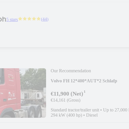
bh
(
44
)
5 stars
Our Recommendation
Volvo FH 12*400*AUT*2 Schlafp
¹
€11,900 (Net)
€14,161 (Gross)
Standard tractor/trailer unit
•
Up to 27,000
294 kW (400 hp)
•
Diesel