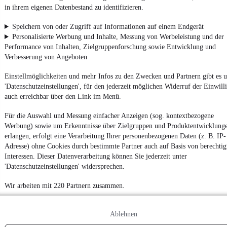
Nutze mobile.de schnell und einfach
in ihrem eigenen Datenbestand zu identifizieren.
Speichern von oder Zugriff auf Informationen auf einem Endgerät
Personalisierte Werbung und Inhalte, Messung von Werbeleistung und der
Impressum
Performance von Inhalten, Zielgruppenforschung sowie Entwicklung und
AGB
Verbesserung von Angeboten
Vertrag widerrufen
Einstellmöglichkeiten und mehr Infos zu den Zwecken und Partnern gibt es u
Datenschutz
'Datenschutzeinstellungen', für den jederzeit möglichen Widerruf der Einwill
auch erreichbar über den Link im Menü.
Datenschutzeinstellungen
Erklärung zur Barrierefreiheit
Für die Auswahl und Messung einfacher Anzeigen (sog. kontextbezogene
Werbung) sowie um Erkenntnisse über Zielgruppen und Produktentwicklung
Report Security Vulnerability (English)
erlangen, erfolgt eine Verarbeitung Ihrer personenbezogenen Daten (z. B. IP-
Adresse) ohne Cookies durch bestimmte Partner auch auf Basis von berechtig
Powered by
Interessen. Dieser Datenverarbeitung können Sie jederzeit unter
'Datenschutzeinstellungen' widersprechen.
Wir arbeiten mit 220 Partnern zusammen.
Von
Auto verkaufen
über
E-Bikes
und
Gebrauchtwagen
:
Besuche
mobile.de
Ablehnen