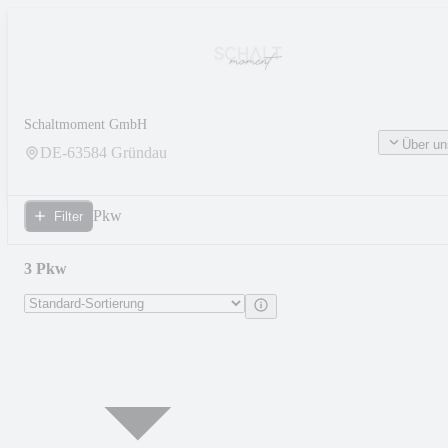
Schaltmoment GmbH
Über un
DE-
63584
Gründau
Pkw
Filter
3 Pkw