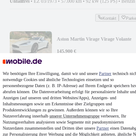
Unfallfrei
•
EZ 03/1973
•
57.000 km
•
92 kW (125 PS)
•
Benzin
Kontakt
Park
Aston Martin Virage Virage Volante
Touchtronic
145.900 €
Finanzierung ab
1.547 €
mtl.
Unfallfrei
•
EZ 11/2011
•
26.000 km
•
366 kW (498 PS)
•
Benzi
Wir benötigen Ihre Einwilligung, damit wir und unsere
Partner
technisch nic
notwendige Cookies und ähnliche Technologien einsetzen und so
Kontakt
Park
personenbezogene Daten (z. B. IP-Adresse) auf Ihrem Endgerät speichern bz
abrufen können. Die Datenverarbeitung erfolgt für personalisierte Inhalte un
¹
MwSt. ausweisbar
Anzeigen (auf unseren und dritten Websites/Apps), Anzeigen- und
Inhaltsmessungen sowie um Erkenntnisse über Zielgruppen und
Produktentwicklungen zu gewinnen. Außerdem können wir so Ihre
Nutzererfahrung innerhalb
unserer Unternehmensgruppe
verbessern, Ihr
Nutzungsverhalten analysieren sowie Segmente mit pseudonymisierten
Nutzerdaten zusammenstellen und Dritten über unsere
Partner
einen Datenabg
4.6 Sterne
zur Personalisierung ihrer Werbung und die Möglichkeit anbieten, ähnliche N
App installieren