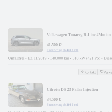
Volkswagen Touareg R-Line 4Motion
¹
41.500 €
Finanzierung ab
440 €
mtl.
Unfallfrei
•
EZ 11/2019
•
140.000 km
•
310 kW (421 PS)
•
Dies
Kontakt
Park
Citroën DS 23 Pallas Injection
34.500 €
Finanzierung ab
366 €
mtl.