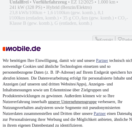
Unfallfrei
•
Vorführfahrzeug
•
EZ 12/2025
•
1.000 km
•
241 kW (328 PS)
•
Hybrid (Benzin/Elektro)
23,8 kWh/100km + 1,6 l/100km (gew. komb.), 8,1
l/100km (entladen, komb.)
•
35 g CO₂/km (gew. komb.)
•
CO₂-
Klasse B (gew. komb.), G (entladen, komb.)
Kontakt
Park
¹
MwSt. ausweisbar
Wir benötigen Ihre Einwilligung, damit wir und unsere
Partner
technisch nic
notwendige Cookies und ähnliche Technologien einsetzen und so
personenbezogene Daten (z. B. IP-Adresse) auf Ihrem Endgerät speichern bz
abrufen können. Die Datenverarbeitung erfolgt für personalisierte Inhalte un
Anzeigen (auf unseren und dritten Websites/Apps), Anzeigen- und
4.6 Sterne
App installieren
Inhaltsmessungen sowie um Erkenntnisse über Zielgruppen und
Nutze mobile.de schnell und einfach
Produktentwicklungen zu gewinnen. Außerdem können wir so Ihre
Nutzererfahrung innerhalb
unserer Unternehmensgruppe
verbessern, Ihr
Nutzungsverhalten analysieren sowie Segmente mit pseudonymisierten
Impressum
Nutzerdaten zusammenstellen und Dritten über unsere
Partner
einen Datenabg
zur Personalisierung ihrer Werbung und die Möglichkeit anbieten, ähnliche N
AGB
in ihrem eigenen Datenbestand zu identifizieren.
Vertrag widerrufen