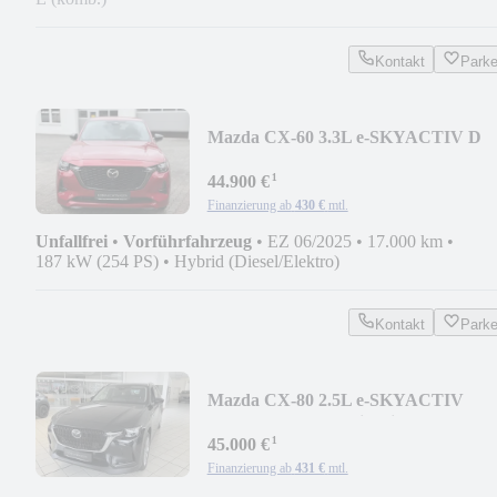
Kontakt
Park
Mazda CX-60 3.3L e-SKYACTIV D
254ps 8AT AWD Homura COS
¹
44.900 €
Finanzierung ab
430 €
mtl.
Unfallfrei
•
Vorführfahrzeug
•
EZ 06/2025
•
17.000 km
•
187 kW (254 PS)
•
Hybrid (Diesel/Elektro)
Kontakt
Park
Mazda CX-80 2.5L e-SKYACTIV
PHEV 327ps Exclusive-line
¹
45.000 €
Finanzierung ab
431 €
mtl.