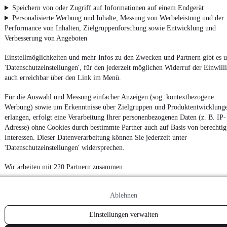
Speichern von oder Zugriff auf Informationen auf einem Endgerät
Datenschutz
Personalisierte Werbung und Inhalte, Messung von Werbeleistung und der
Datenschutzeinstellungen
Performance von Inhalten, Zielgruppenforschung sowie Entwicklung und
Verbesserung von Angeboten
Erklärung zur Barrierefreiheit
Report Security Vulnerability (English)
Einstellmöglichkeiten und mehr Infos zu den Zwecken und Partnern gibt es u
'Datenschutzeinstellungen', für den jederzeit möglichen Widerruf der Einwill
auch erreichbar über den Link im Menü.
Powered by
Für die Auswahl und Messung einfacher Anzeigen (sog. kontextbezogene
Werbung) sowie um Erkenntnisse über Zielgruppen und Produktentwicklung
Von
Mazda Gebrauchtwagen
über
Mazda Leasing
: Autos bei
erlangen, erfolgt eine Verarbeitung Ihrer personenbezogenen Daten (z. B. IP-
mobile.de
finden
Adresse) ohne Cookies durch bestimmte Partner auch auf Basis von berechtig
Interessen. Dieser Datenverarbeitung können Sie jederzeit unter
'Datenschutzeinstellungen' widersprechen.
Wir arbeiten mit 220 Partnern zusammen.
Ablehnen
Einstellungen verwalten