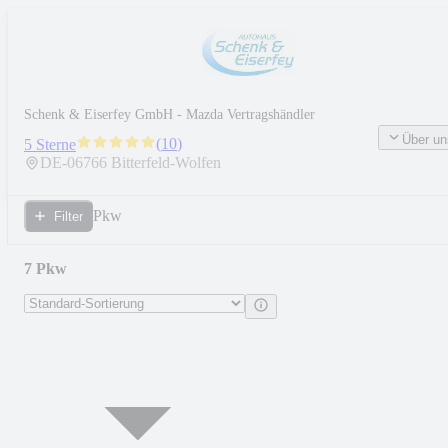
Schenk & Eiserfey GmbH - Mazda Vertragshändler
Über un
(
10
)
5 Sterne
DE-
06766
Bitterfeld-Wolfen
Pkw
Filter
7 Pkw