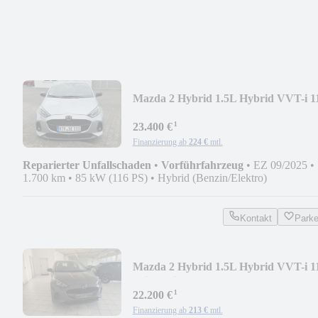
Mazda 2 Hybrid 1.5L Hybrid VVT-i 1
Homura
¹
23.400 €
Finanzierung ab
224 €
mtl.
Reparierter Unfallschaden
•
Vorführfahrzeug
•
EZ 09/2025
•
1.700 km
•
85 kW (116 PS)
•
Hybrid (Benzin/Elektro)
Kontakt
Park
Mazda 2 Hybrid 1.5L Hybrid VVT-i 1
Prime-Line
¹
22.200 €
Finanzierung ab
213 €
mtl.