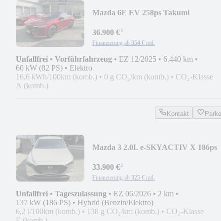
Mazda 6E EV 258ps Takumi
¹
36.900 €
Finanzierung ab
354 €
mtl.
Unfallfrei
•
Vorführfahrzeug
•
EZ 12/2025
•
6.440 km
•
60 kW (82 PS)
•
Elektro
16,6 kWh/100km (komb.)
•
0 g CO₂/km (komb.)
•
CO₂-Klasse
A (komb.)
Kontakt
Park
Mazda 3 2.0L e-SKYACTIV X 186ps
6AT Homura
¹
33.900 €
Finanzierung ab
325 €
mtl.
Unfallfrei
•
Tageszulassung
•
EZ 06/2026
•
2 km
•
137 kW (186 PS)
•
Hybrid (Benzin/Elektro)
6,2 l/100km (komb.)
•
138 g CO₂/km (komb.)
•
CO₂-Klasse
E (komb.)