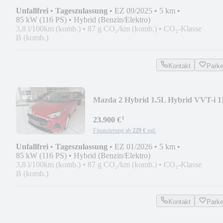
Unfallfrei
•
Tageszulassung
•
EZ 09/2025
•
5 km
•
85 kW (116 PS)
•
Hybrid (Benzin/Elektro)
3,8 l/100km (komb.)
•
87 g CO₂/km (komb.)
•
CO₂-Klasse
B (komb.)
Kontakt
Park
Mazda 2 Hybrid 1.5L Hybrid VVT-i 1
Prime-Line
¹
23.900 €
Finanzierung ab
229 €
mtl.
Unfallfrei
•
Tageszulassung
•
EZ 01/2026
•
5 km
•
85 kW (116 PS)
•
Hybrid (Benzin/Elektro)
3,8 l/100km (komb.)
•
87 g CO₂/km (komb.)
•
CO₂-Klasse
B (komb.)
Kontakt
Park