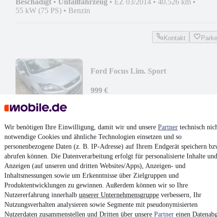
Beschädigt
•
Unfallfahrzeug
•
EZ 03/2014
•
40.526 km
•
55 kW (75 PS)
•
Benzin
Kontakt
Park
Ford Focus Lim. Sport
999 €
Finanzierung ab
19 €
mtl.
Beschädigt
•
EZ 06/2009
•
160.053 km
•
85 kW (116 PS)
•
Benz
Wir benötigen Ihre Einwilligung, damit wir und unsere
Partner
technisch nic
notwendige Cookies und ähnliche Technologien einsetzen und so
Kontakt
Park
personenbezogene Daten (z. B. IP-Adresse) auf Ihrem Endgerät speichern bz
abrufen können. Die Datenverarbeitung erfolgt für personalisierte Inhalte un
¹
MwSt. ausweisbar
Anzeigen (auf unseren und dritten Websites/Apps), Anzeigen- und
Inhaltsmessungen sowie um Erkenntnisse über Zielgruppen und
Produktentwicklungen zu gewinnen. Außerdem können wir so Ihre
Nutzererfahrung innerhalb
unserer Unternehmensgruppe
verbessern, Ihr
Nutzungsverhalten analysieren sowie Segmente mit pseudonymisierten
Nutzerdaten zusammenstellen und Dritten über unsere
Partner
einen Datenabg