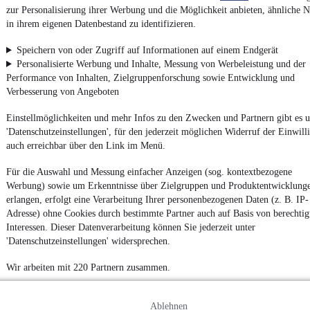
4.6 Sterne
App installieren
zur Personalisierung ihrer Werbung und die Möglichkeit anbieten, ähnliche N
Nutze mobile.de schnell und einfach
in ihrem eigenen Datenbestand zu identifizieren.
Speichern von oder Zugriff auf Informationen auf einem Endgerät
Personalisierte Werbung und Inhalte, Messung von Werbeleistung und der
Impressum
Performance von Inhalten, Zielgruppenforschung sowie Entwicklung und
AGB
Verbesserung von Angeboten
Vertrag widerrufen
Einstellmöglichkeiten und mehr Infos zu den Zwecken und Partnern gibt es u
Datenschutz
'Datenschutzeinstellungen', für den jederzeit möglichen Widerruf der Einwill
auch erreichbar über den Link im Menü.
Datenschutzeinstellungen
Erklärung zur Barrierefreiheit
Für die Auswahl und Messung einfacher Anzeigen (sog. kontextbezogene
Werbung) sowie um Erkenntnisse über Zielgruppen und Produktentwicklung
Report Security Vulnerability (English)
erlangen, erfolgt eine Verarbeitung Ihrer personenbezogenen Daten (z. B. IP-
Adresse) ohne Cookies durch bestimmte Partner auch auf Basis von berechtig
Powered by
Interessen. Dieser Datenverarbeitung können Sie jederzeit unter
'Datenschutzeinstellungen' widersprechen.
Entdecke
Kleinwagen
,
SUV
und
Wohnmobile
und mehr bei
Wir arbeiten mit 220 Partnern zusammen.
mobile.de
Ablehnen