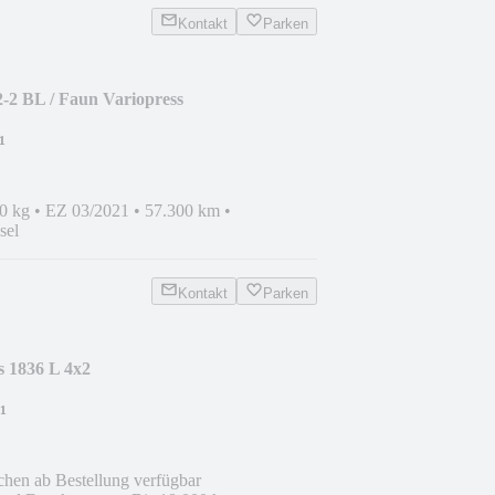
Kontakt
Parken
2 BL / Faun Variopress
¹
0 kg
•
EZ 03/2021
•
57.300 km
•
sel
Kontakt
Parken
s 1836 L 4x2
¹
chen ab Bestellung verfügbar