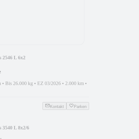
s 2546 L 6x2
e
n
•
Bis 26.000 kg
•
EZ 03/2026
•
2.000 km
•
Kontakt
Parken
 3540 L 8x2/6