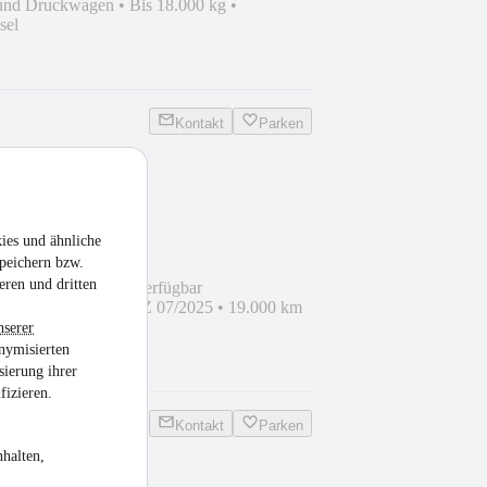
und Druckwagen
•
Bis 18.000 kg
•
sel
Kontakt
Parken
s 1836 L 4x2
ies und ähnliche
e
peichern bzw.
eren und dritten
naten ab Bestellung verfügbar
n
•
Bis 18.000 kg
•
EZ 07/2025
•
19.000 km
iesel
nserer
nymisierten
sierung ihrer
fizieren.
Kontakt
Parken
halten,