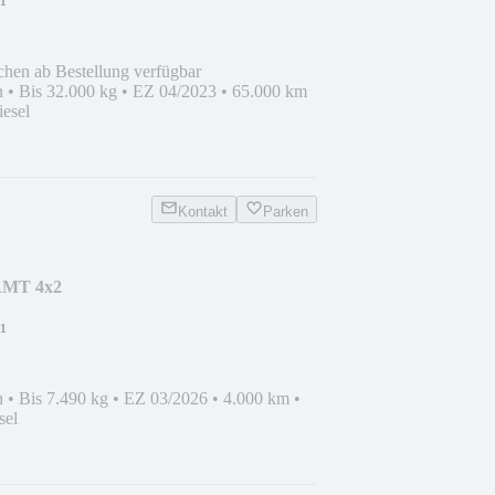
¹
chen ab Bestellung verfügbar
n
•
Bis 32.000 kg
•
EZ 04/2023
•
65.000 km
iesel
Kontakt
Parken
AMT 4x2
¹
n
•
Bis 7.490 kg
•
EZ 03/2026
•
4.000 km
•
sel