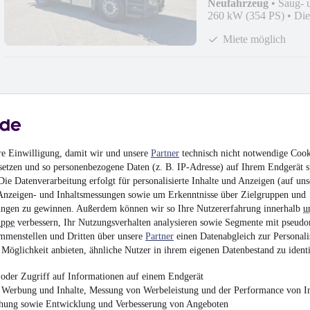
Neufahrzeug
•
Saug- 
260 kW (354 PS)
•
Die
Miete möglich
Mercedes-Benz Actro
re Einwilligung, damit wir und unsere
Partner
technisch nicht notwendige Cook
Preis auf Anfrag
setzen und so personenbezogene Daten (z. B. IP-Adresse) auf Ihrem Endgerät s
ie Datenverarbeitung erfolgt für personalisierte Inhalte und Anzeigen (auf uns
Verfügbarkeit: In 2 Mo
Anzeigen- und Inhaltsmessungen sowie um Erkenntnisse über Zielgruppen und
Saug- und Druckwage
•
265 kW (360 PS)
•
D
ngen zu gewinnen. Außerdem können wir so Ihre Nutzererfahrung innerhalb
u
uppe
verbessern, Ihr Nutzungsverhalten analysieren sowie Segmente mit pseudo
Miete möglich
mmenstellen und Dritten über unsere
Partner
einen Datenabgleich zur Personali
Möglichkeit anbieten, ähnliche Nutzer in ihrem eigenen Datenbestand zu identi
oder Zugriff auf Informationen auf einem Endgerät
e Werbung und Inhalte, Messung von Werbeleistung und der Performance von In
chung sowie Entwicklung und Verbesserung von Angeboten