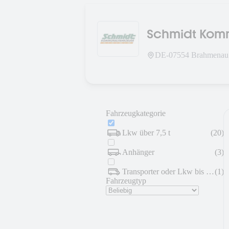
Schmidt Kom
DE-
07554
Brahmenau
Fahrzeugkategorie
Lkw über 7,5 t
(
20
)
Anhänger
(
3
)
Transporter oder Lkw bis 7,5 t
(
1
)
Fahrzeugtyp