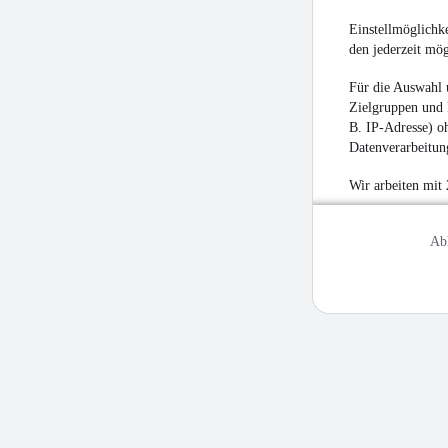
Einstellmöglichke
den jederzeit mö
Für die Auswahl 
Zielgruppen und 
B. IP-Adresse) oh
Datenverarbeitung
Wir arbeiten mit
Ab