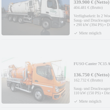
339.900 € (Netto)
404.481 € (Brutto)
Verfügbarkeit: In 2 Wo
Saug- und Druckwage
•
290 kW (394 PS)
•
D
Miete möglich
FUSO Canter 7C15 
136.750 € (Netto)
162.732 € (Brutto)
Saug- und Druckwage
110 kW (150 PS)
•
Die
Miete möglich