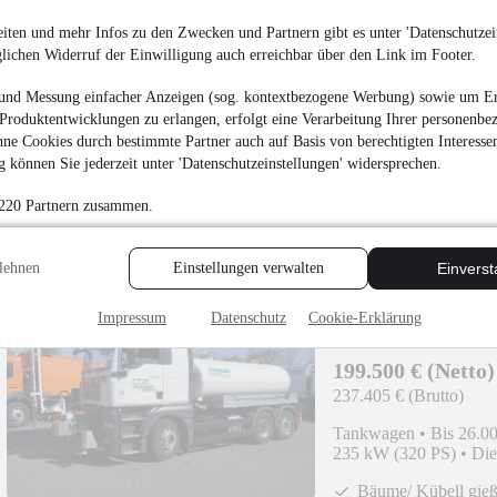
MAN TGS 26.400 BL /
iten und mehr Infos zu den Zwecken und Partnern gibt es unter 'Datenschutzein
glichen Widerruf der Einwilligung auch erreichbar über den Link im Footer.
124.900 € (Netto)
148.631 € (Brutto)
und Messung einfacher Anzeigen (sog. kontextbezogene Werbung) sowie um Er
Produktentwicklungen zu erlangen, erfolgt eine Verarbeitung Ihrer personenbe
Saug- und Druckwage
ne Cookies durch bestimmte Partner auch auf Basis von berechtigten Interesse
•
294 kW (400 PS)
•
D
 können Sie jederzeit unter 'Datenschutzeinstellungen' widersprechen.
Miete möglich
 220 Partnern zusammen.
lehnen
Einstellungen verwalten
Einvers
Impressum
Datenschutz
Cookie-Erklärung
MAN TGA 28.320 6x
199.500 € (Netto)
237.405 € (Brutto)
Tankwagen
•
Bis 26.0
235 kW (320 PS)
•
Die
Bäume/ Kübell gie