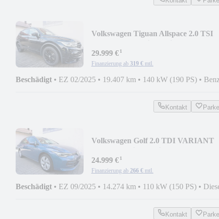
Kontakt
Park
Volkswagen Tiguan Allspace 2.0 TSI
DSG 4MOT R-Line 7-Sitzer
¹
29.999 €
Finanzierung ab
319 €
mtl.
Beschädigt
•
EZ 02/2025
•
19.407 km
•
140 kW (190 PS)
•
Benz
Kontakt
Park
Volkswagen Golf 2.0 TDI VARIANT
SCR DSG Life IQ Light/ NAVI
¹
24.999 €
Finanzierung ab
266 €
mtl.
Beschädigt
•
EZ 09/2025
•
14.274 km
•
110 kW (150 PS)
•
Dies
Kontakt
Park