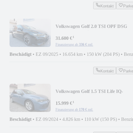
Kontakt
Park
Volkswagen Golf 2.0 TSI OPF DSG
4MOTION R-Line STANDHZG
¹
31.600 €
Finanzierung ab
336 €
mtl.
Beschädigt
•
EZ 09/2025
•
16.654 km
•
150 kW (204 PS)
•
Benz
Kontakt
Park
Volkswagen Golf 1.5 TSI Life IQ-
LIGHT/ NAVI/ KAMERA
¹
15.999 €
Finanzierung ab
170 €
mtl.
Beschädigt
•
EZ 09/2024
•
4.826 km
•
110 kW (150 PS)
•
Benzi