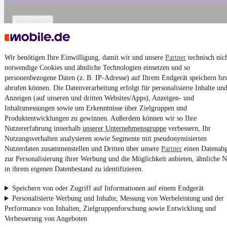
Impressum
AGB
Vertrag widerrufen
Wir benötigen Ihre Einwilligung, damit wir und unsere
Partner
technisch nic
Datenschutz
notwendige Cookies und ähnliche Technologien einsetzen und so
personenbezogene Daten (z. B. IP-Adresse) auf Ihrem Endgerät speichern bz
Datenschutzeinstellungen
abrufen können. Die Datenverarbeitung erfolgt für personalisierte Inhalte un
Erklärung zur Barrierefreiheit
Anzeigen (auf unseren und dritten Websites/Apps), Anzeigen- und
Inhaltsmessungen sowie um Erkenntnisse über Zielgruppen und
Report Security Vulnerability (English)
Produktentwicklungen zu gewinnen. Außerdem können wir so Ihre
Nutzererfahrung innerhalb
unserer Unternehmensgruppe
verbessern, Ihr
Powered by
Nutzungsverhalten analysieren sowie Segmente mit pseudonymisierten
Nutzerdaten zusammenstellen und Dritten über unsere
Partner
einen Datenabg
zur Personalisierung ihrer Werbung und die Möglichkeit anbieten, ähnliche N
Weitere Fahrzeuge gibt es auf mobile.de, dem Marktplatz für
in ihrem eigenen Datenbestand zu identifizieren.
Autos
und
Motorräder
Speichern von oder Zugriff auf Informationen auf einem Endgerät
Personalisierte Werbung und Inhalte, Messung von Werbeleistung und der
Performance von Inhalten, Zielgruppenforschung sowie Entwicklung und
Verbesserung von Angeboten