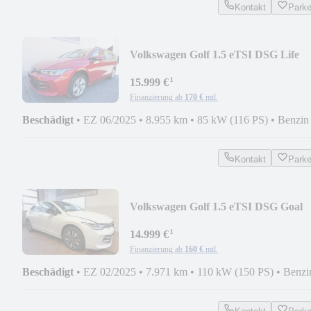
Kontakt
Park
Volkswagen Golf 1.5 eTSI DSG Life
Variant NAVI/ LED/ STANDH
¹
15.999 €
Finanzierung ab
170 €
mtl.
Beschädigt
•
EZ 06/2025
•
8.955 km
•
85 kW (116 PS)
•
Benzin
Kontakt
Park
Volkswagen Golf 1.5 eTSI DSG Goal
PANODACH/ KAMERA
¹
14.999 €
Finanzierung ab
160 €
mtl.
Beschädigt
•
EZ 02/2025
•
7.971 km
•
110 kW (150 PS)
•
Benzi