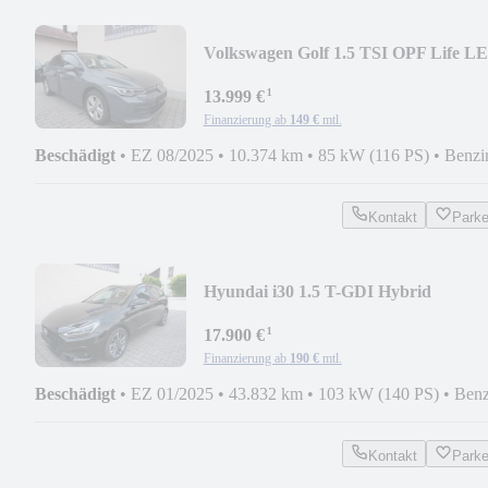
Volkswagen Golf 1.5 TSI OPF Life L
KAMERA
¹
13.999 €
Finanzierung ab
149 €
mtl.
Beschädigt
•
EZ 08/2025
•
10.374 km
•
85 kW (116 PS)
•
Benzi
Kontakt
Park
Hyundai i30 1.5 T-GDI Hybrid
Advantage DCT LED/ NAVI
¹
17.900 €
Finanzierung ab
190 €
mtl.
Beschädigt
•
EZ 01/2025
•
43.832 km
•
103 kW (140 PS)
•
Benz
Kontakt
Park