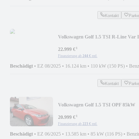
Kontakt
Park
Volkswagen Golf 1.5 TSI R-Line Var 
Light/ NAVI/ HEAD UP
¹
22.999 €
Finanzierung ab
244 €
mtl.
Beschädigt
•
EZ 08/2025
•
16.124 km
•
110 kW (150 PS)
•
Benz
Kontakt
Park
Volkswagen Golf 1.5 TSI OPF 85kW
Life LED/ STANDHZG
¹
20.999 €
Finanzierung ab
223 €
mtl.
Beschädigt
•
EZ 06/2025
•
13.585 km
•
85 kW (116 PS)
•
Benzi