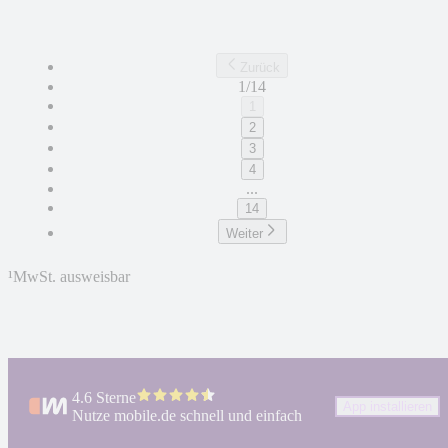
Zurück
1/14
1
2
3
4
...
14
Weiter
¹
MwSt. ausweisbar
4.6 Sterne
App installieren
Nutze mobile.de schnell und einfach