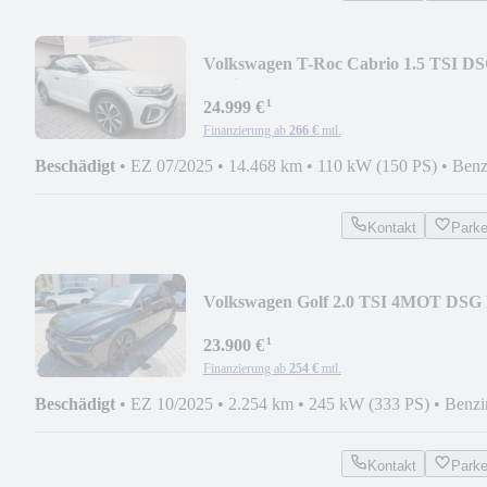
Volkswagen T-Roc Cabrio 1.5 TSI D
R-Line EDITION KARMANN
¹
24.999 €
Finanzierung ab
266 €
mtl.
Beschädigt
•
EZ 07/2025
•
14.468 km
•
110 kW (150 PS)
•
Benz
Kontakt
Park
Volkswagen Golf 2.0 TSI 4MOT DSG
Bl.Ed. H+K/PANO/HEAD UP
¹
23.900 €
Finanzierung ab
254 €
mtl.
Beschädigt
•
EZ 10/2025
•
2.254 km
•
245 kW (333 PS)
•
Benzi
Kontakt
Park