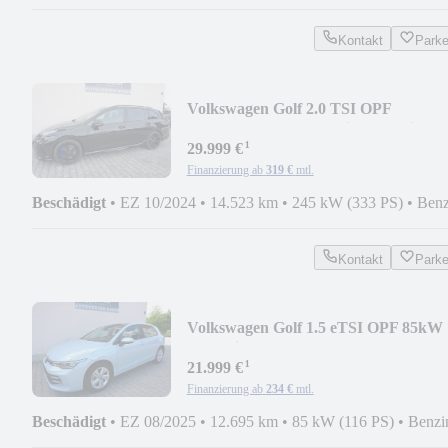
Kontakt
Park
Volkswagen Golf 2.0 TSI OPF
4MOTION DSG R Variant IQ-Light
¹
29.999 €
Finanzierung ab
319 €
mtl.
Beschädigt
•
EZ 10/2024
•
14.523 km
•
245 kW (333 PS)
•
Benz
Kontakt
Park
Volkswagen Golf 1.5 eTSI OPF 85kW
DSG Life PANOD/ LED
¹
21.999 €
Finanzierung ab
234 €
mtl.
Beschädigt
•
EZ 08/2025
•
12.695 km
•
85 kW (116 PS)
•
Benzi