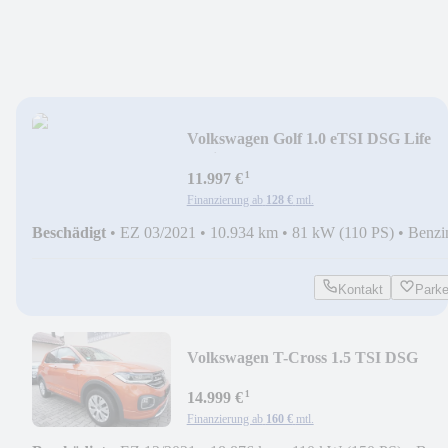
Volkswagen Golf 1.0 eTSI DSG Life
Variant LED/NAVI/SIDE ASS
¹
11.997 €
Finanzierung ab
128 €
mtl.
Beschädigt
•
EZ 03/2021
•
10.934 km
•
81 kW (110 PS)
•
Benzi
Kontakt
Park
Volkswagen T-Cross 1.5 TSI DSG
ACTIVE/ R-LINE m. NAVI/ LED
¹
14.999 €
Finanzierung ab
160 €
mtl.