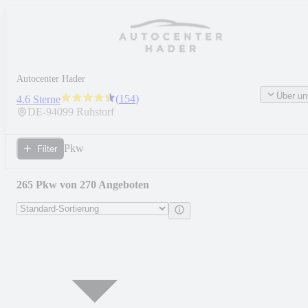
Autocenter Hader
Über un
(
154
)
4.6 Sterne
DE-
94099
Ruhstorf
Pkw
Filter
265 Pkw von 270 Angeboten