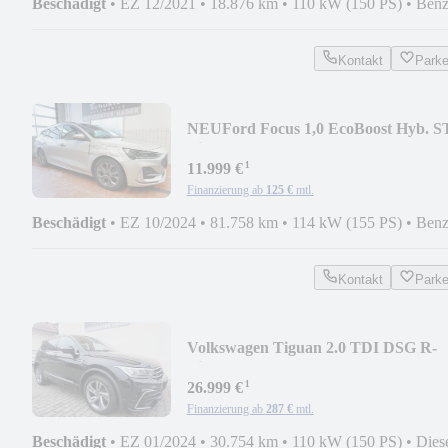
Beschädigt
•
EZ 12/2021
•
18.876 km
•
110 kW (150 PS)
•
Benz
Kontakt
Park
NEU
Ford Focus 1,0 EcoBoost Hyb. S
Line PANODACH
¹
11.999 €
Finanzierung ab
125 €
mtl.
Beschädigt
•
EZ 10/2024
•
81.758 km
•
114 kW (155 PS)
•
Benz
Kontakt
Park
Volkswagen Tiguan 2.0 TDI DSG R-
Line LED/ NAVI/ AHK/ KAMERA
¹
26.999 €
Finanzierung ab
287 €
mtl.
Beschädigt
•
EZ 01/2024
•
30.754 km
•
110 kW (150 PS)
•
Dies