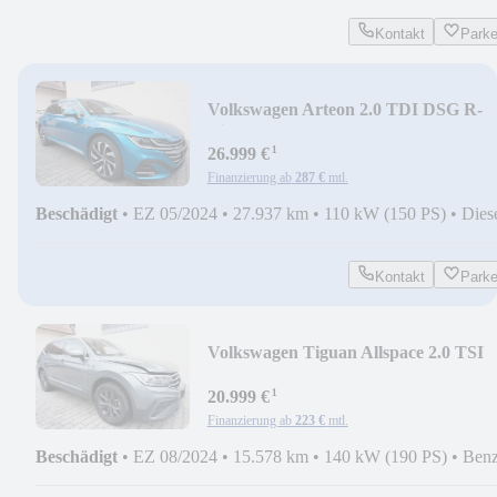
Kontakt
Park
Volkswagen Arteon 2.0 TDI DSG R-
Line SB PANOD/LEDER/LED/NAV
¹
26.999 €
Finanzierung ab
287 €
mtl.
Beschädigt
•
EZ 05/2024
•
27.937 km
•
110 kW (150 PS)
•
Dies
Kontakt
Park
Volkswagen Tiguan Allspace 2.0 TSI
DSG 4MOT MOVE 7-SITZER
¹
20.999 €
Finanzierung ab
223 €
mtl.
Beschädigt
•
EZ 08/2024
•
15.578 km
•
140 kW (190 PS)
•
Benz