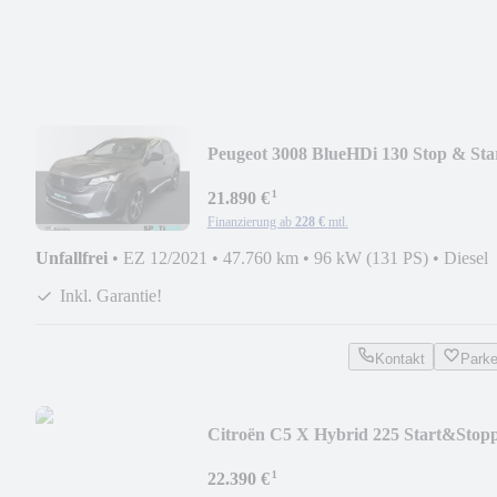
Peugeot 3008 BlueHDi 130 Stop & Sta
EAT8 GT
¹
21.890 €
Finanzierung ab
228 €
mtl.
Unfallfrei
•
EZ 12/2021
•
47.760 km
•
96 kW (131 PS)
•
Diesel
Inkl. Garantie!
Kontakt
Park
Citroën C5 X Hybrid 225 Start&Stop
e-EAT8 SHINE PACK
¹
22.390 €