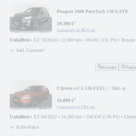
Peugeot 2008 PureTech 130 EAT8
Allure
¹
19.390 €
Finanzierung ab
202 €
mtl.
Unfallfrei
•
EZ 10/2024
•
22.800 km
•
96 kW (131 PS)
•
Benzin
Inkl. Garantie!
Kontakt
Park
Citroën e-C4 136 FEEL / / Sitz- u.
Lenkradheizung
¹
16.890 €
Finanzierung ab
176 €
mtl.
Unfallfrei
•
EZ 04/2022
•
34.360 km
•
100 kW (136 PS)
•
Elektr
Kälte-Paket