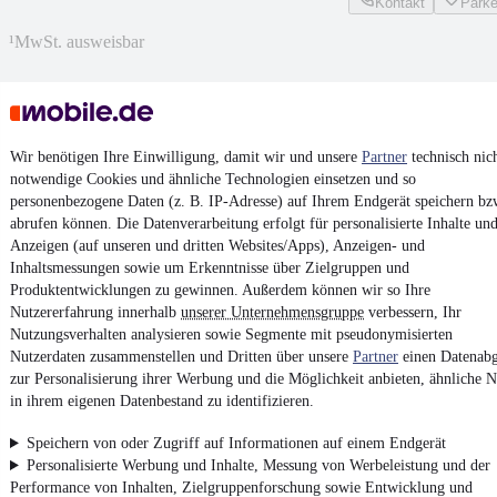
Kontakt
Park
¹
MwSt. ausweisbar
Wir benötigen Ihre Einwilligung, damit wir und unsere
Partner
technisch nic
4.6 Sterne
notwendige Cookies und ähnliche Technologien einsetzen und so
App installieren
Nutze mobile.de schnell und einfach
personenbezogene Daten (z. B. IP-Adresse) auf Ihrem Endgerät speichern bz
abrufen können. Die Datenverarbeitung erfolgt für personalisierte Inhalte un
Anzeigen (auf unseren und dritten Websites/Apps), Anzeigen- und
Inhaltsmessungen sowie um Erkenntnisse über Zielgruppen und
Impressum
Produktentwicklungen zu gewinnen. Außerdem können wir so Ihre
AGB
Nutzererfahrung innerhalb
unserer Unternehmensgruppe
verbessern, Ihr
Nutzungsverhalten analysieren sowie Segmente mit pseudonymisierten
Vertrag widerrufen
Nutzerdaten zusammenstellen und Dritten über unsere
Partner
einen Datenabg
Datenschutz
zur Personalisierung ihrer Werbung und die Möglichkeit anbieten, ähnliche N
in ihrem eigenen Datenbestand zu identifizieren.
Datenschutzeinstellungen
Erklärung zur Barrierefreiheit
Speichern von oder Zugriff auf Informationen auf einem Endgerät
Personalisierte Werbung und Inhalte, Messung von Werbeleistung und der
Report Security Vulnerability (English)
Performance von Inhalten, Zielgruppenforschung sowie Entwicklung und