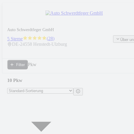
Auto Schwerdtfeger GmbH
(
28
)
5 Sterne
Über un
DE-
24558
Henstedt-Ulzburg
Pkw
Filter
10 Pkw