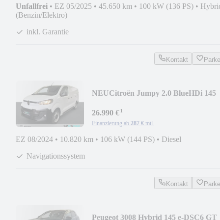
Unfallfrei
•
EZ 05/2025
•
45.650 km
•
100 kW (136 PS)
•
Hybri
(Benzin/Elektro)
inkl. Garantie
Kontakt
Park
NEU
Citroën Jumpy 2.0 BlueHDi 145
Lang EAT8 S&S
¹
26.990 €
Finanzierung ab
287 €
mtl.
EZ 08/2024
•
10.820 km
•
106 kW (144 PS)
•
Diesel
Navigationssystem
Kontakt
Park
Peugeot 3008 Hybrid 145 e-DSC6 GT