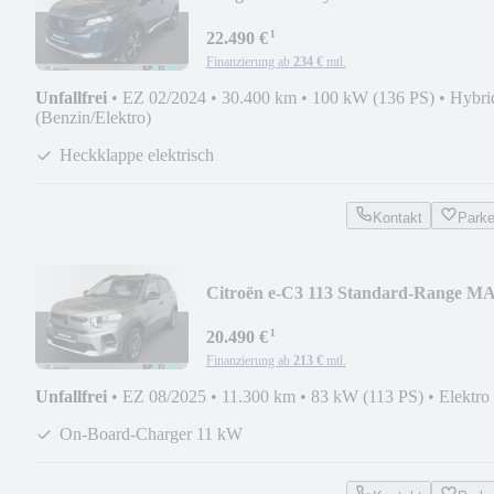
¹
22.490 €
Finanzierung ab
234 €
mtl.
Unfallfrei
•
EZ 02/2024
•
30.400 km
•
100 kW (136 PS)
•
Hybri
(Benzin/Elektro)
Heckklappe elektrisch
Kontakt
Park
Citroën e-C3 113 Standard-Range M
¹
20.490 €
Finanzierung ab
213 €
mtl.
Unfallfrei
•
EZ 08/2025
•
11.300 km
•
83 kW (113 PS)
•
Elektro
On-Board-Charger 11 kW