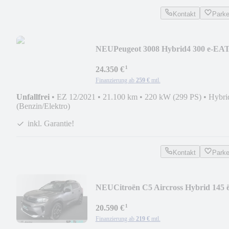
Kontakt
Park
NEU
Peugeot 3008 Hybrid4 300 e-EA
GT Pack
¹
24.350 €
Finanzierung ab
259 €
mtl.
Unfallfrei
•
EZ 12/2021
•
21.100 km
•
220 kW (299 PS)
•
Hybri
(Benzin/Elektro)
inkl. Garantie!
Kontakt
Park
NEU
Citroën C5 Aircross Hybrid 145 ë
DSC6 MAX
¹
20.590 €
Finanzierung ab
219 €
mtl.