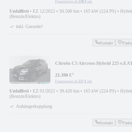
Finanzierung ab
238 €
mtl.
Unfallfrei
•
EZ 12/2022
•
50.500 km
•
165 kW (224 PS)
•
Hybri
(Benzin/Elektro)
inkl. Garantie!
Kontakt
Park
Citroën C5 Aircross Hybrid 225 e.EA
SHINE PACK
¹
21.390 €
Finanzierung ab
227 €
mtl.
Unfallfrei
•
EZ 01/2022
•
39.420 km
•
165 kW (224 PS)
•
Hybri
(Benzin/Elektro)
Anhängerkupplung
Kontakt
Park