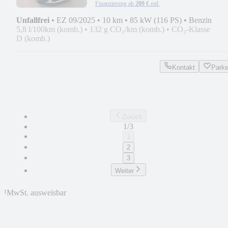
Finanzierung ab
209 €
mtl.
Unfallfrei
•
EZ 09/2025
•
10 km
•
85 kW (116 PS)
•
Benzin
5,8 l/100km (komb.)
•
132 g CO₂/km (komb.)
•
CO₂-Klasse
D (komb.)
Kontakt
Park
Zurück
1/3
1
2
3
Weiter
¹
MwSt. ausweisbar