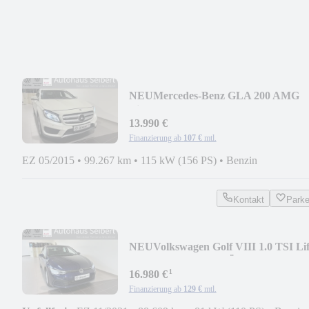
NEU
Mercedes-Benz GLA 200 AMG
Line *BI-XENON*SHZ*
13.990 €
Finanzierung ab
107 €
mtl.
EZ 05/2015
•
99.267 km
•
115 kW (156 PS)
•
Benzin
Kontakt
Park
NEU
Volkswagen Golf VIII 1.0 TSI Li
*TRAVEL*NAVI*RÜCKFK*
¹
16.980 €
Finanzierung ab
129 €
mtl.