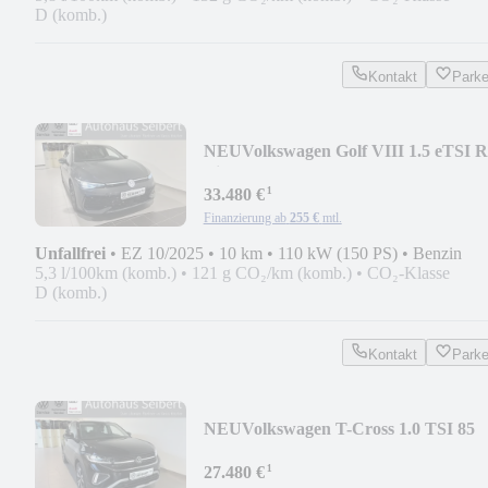
D (komb.)
Kontakt
Park
NEU
Volkswagen Golf VIII 1.5 eTSI R
Line DSG *KAMERA*APP*LED+*
¹
33.480 €
Finanzierung ab
255 €
mtl.
Unfallfrei
•
EZ 10/2025
•
10 km
•
110 kW (150 PS)
•
Benzin
5,3 l/100km (komb.)
•
121 g CO₂/km (komb.)
•
CO₂-Klasse
D (komb.)
Kontakt
Park
NEU
Volkswagen T-Cross 1.0 TSI 85
kW DSG Style *MATRIX*TRAVEL*
¹
27.480 €