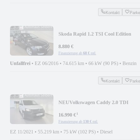
Kontakt
Park
Skoda Rapid 1.2 TSI Cool Edition
Green tec *PDC*KLIMA*
8.880 €
Finanzierung ab
68 €
mtl.
Unfallfrei
•
EZ 06/2016
•
74.615 km
•
66 kW (90 PS)
•
Benzin
Kontakt
Park
NEU
Volkswagen Caddy 2.0 TDI
(EURO 6d) Basis *KLIMA*
¹
16.990 €
Finanzierung ab
130 €
mtl.
EZ 11/2021
•
55.219 km
•
75 kW (102 PS)
•
Diesel