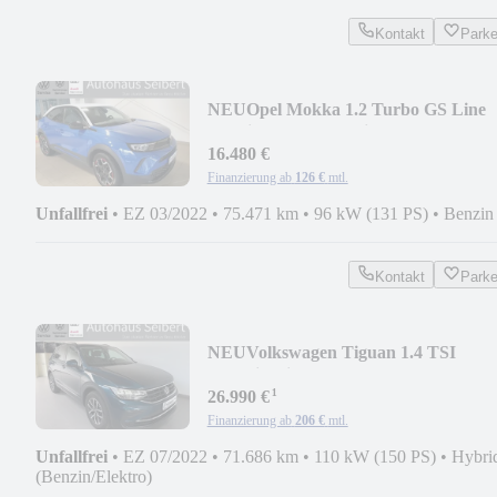
Kontakt
Park
NEU
Opel Mokka 1.2 Turbo GS Line
*Navi*Keyless*Matrix
16.480 €
Finanzierung ab
126 €
mtl.
Unfallfrei
•
EZ 03/2022
•
75.471 km
•
96 kW (131 PS)
•
Benzin
Kontakt
Park
NEU
Volkswagen Tiguan 1.4 TSI
eHybrid Life
¹
*AHK*KAMERA*KEYLESS*
26.990 €
Finanzierung ab
206 €
mtl.
Unfallfrei
•
EZ 07/2022
•
71.686 km
•
110 kW (150 PS)
•
Hybri
(Benzin/Elektro)