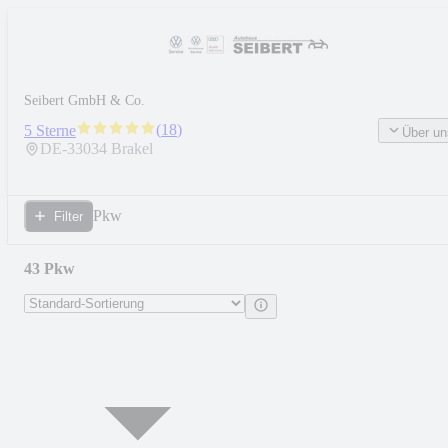
Seibert GmbH & Co.
(
18
)
5 Sterne
Über un
DE-
33034
Brakel
Pkw
Filter
43 Pkw