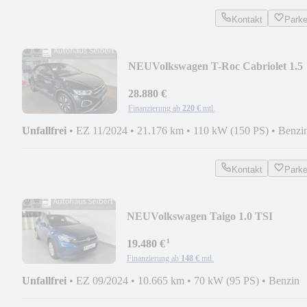
Kontakt
Park
NEU
Volkswagen T-Roc Cabriolet 1.5
TSI Goal 6-Gang *AppConnect
28.880 €
Finanzierung ab
220 €
mtl.
Unfallfrei
•
EZ 11/2024
•
21.176 km
•
110 kW (150 PS)
•
Benzi
Kontakt
Park
NEU
Volkswagen Taigo 1.0 TSI
*APP*TEMPO*SZH*Anschlussgarant
¹
19.480 €
Finanzierung ab
148 €
mtl.
Unfallfrei
•
EZ 09/2024
•
10.665 km
•
70 kW (95 PS)
•
Benzin