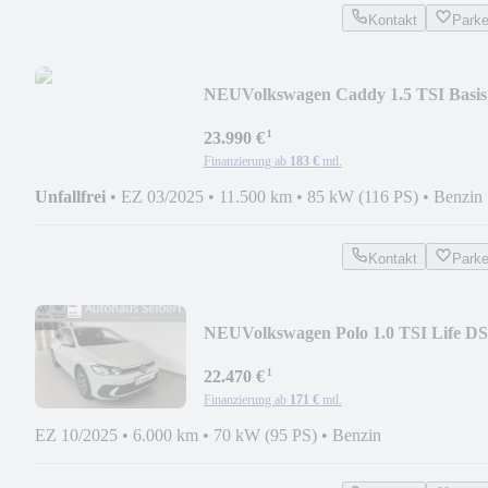
Kontakt
Park
NEU
Volkswagen Caddy 1.5 TSI Basis
*GRA*ACC*PDC*KLIMA*
¹
23.990 €
Finanzierung ab
183 €
mtl.
Unfallfrei
•
EZ 03/2025
•
11.500 km
•
85 kW (116 PS)
•
Benzin
Kontakt
Park
NEU
Volkswagen Polo 1.0 TSI Life D
*KAMERA*APP*15"*
¹
22.470 €
Finanzierung ab
171 €
mtl.
EZ 10/2025
•
6.000 km
•
70 kW (95 PS)
•
Benzin