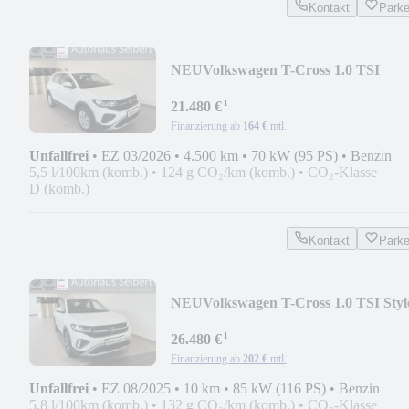
Kontakt
Park
NEU
Volkswagen T-Cross 1.0 TSI
*APP*PDC*SHZ*LED*3J/90.0000k
¹
21.480 €
Finanzierung ab
164 €
mtl.
Unfallfrei
•
EZ 03/2026
•
4.500 km
•
70 kW (95 PS)
•
Benzin
5,5 l/100km (komb.)
•
124 g CO₂/km (komb.)
•
CO₂-Klasse
D (komb.)
Kontakt
Park
NEU
Volkswagen T-Cross 1.0 TSI Styl
DSG *KAMERA*TRAVEL*IQ*APP
¹
26.480 €
Finanzierung ab
202 €
mtl.
Unfallfrei
•
EZ 08/2025
•
10 km
•
85 kW (116 PS)
•
Benzin
5,8 l/100km (komb.)
•
132 g CO₂/km (komb.)
•
CO₂-Klasse