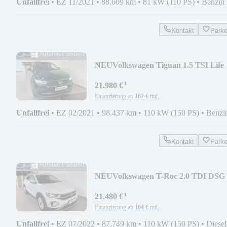
Unfallfrei
•
EZ 11/2021
•
88.609 km
•
81 kW (110 PS)
•
Benzin
Kontakt
Park
NEU
Volkswagen Tiguan 1.5 TSI Life
OPF DSG *AHK*APP*ACC*
¹
21.980 €
Finanzierung ab
167 €
mtl.
Unfallfrei
•
EZ 02/2021
•
98.437 km
•
110 kW (150 PS)
•
Benzi
Kontakt
Park
NEU
Volkswagen T-Roc 2.0 TDI DSG
Style *AHK*TRAVEL*KAMERA*
¹
21.480 €
Finanzierung ab
164 €
mtl.
Unfallfrei
•
EZ 07/2022
•
87.749 km
•
110 kW (150 PS)
•
Diesel