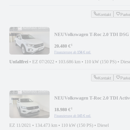
Kontakt
Park
NEU
Volkswagen T-Roc 2.0 TDI DSG
Style *AHK*TRAVEL*KAMERA*
¹
20.480 €
Finanzierung ab
156 €
mtl.
Unfallfrei
•
EZ 07/2022
•
103.686 km
•
110 kW (150 PS)
•
Dies
Kontakt
Park
NEU
Volkswagen T-Roc 2.0 TDI Activ
(EURO 6d) DSG *FAHRSCHULE*
¹
18.980 €
Finanzierung ab
145 €
mtl.
EZ 11/2021
•
134.473 km
•
110 kW (150 PS)
•
Diesel