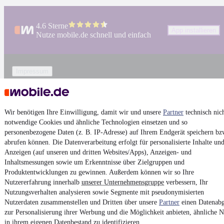
4.6 Sterne
App installieren
Nutze mobile.de schnell und einfach
Impressum
AGB
Vertrag widerrufen
Wir benötigen Ihre Einwilligung, damit wir und unsere
Partner
technisch nic
Datenschutz
notwendige Cookies und ähnliche Technologien einsetzen und so
Datenschutzeinstellungen
personenbezogene Daten (z. B. IP-Adresse) auf Ihrem Endgerät speichern bz
abrufen können. Die Datenverarbeitung erfolgt für personalisierte Inhalte un
Erklärung zur Barrierefreiheit
Anzeigen (auf unseren und dritten Websites/Apps), Anzeigen- und
Report Security Vulnerability (English)
Inhaltsmessungen sowie um Erkenntnisse über Zielgruppen und
Produktentwicklungen zu gewinnen. Außerdem können wir so Ihre
Nutzererfahrung innerhalb
unserer Unternehmensgruppe
verbessern, Ihr
Powered by
Nutzungsverhalten analysieren sowie Segmente mit pseudonymisierten
Nutzerdaten zusammenstellen und Dritten über unsere
Partner
einen Datenabg
zur Personalisierung ihrer Werbung und die Möglichkeit anbieten, ähnliche N
Von
Audi Gebrauchtwagen
über
Audi Leasing
: Autos bei
in ihrem eigenen Datenbestand zu identifizieren.