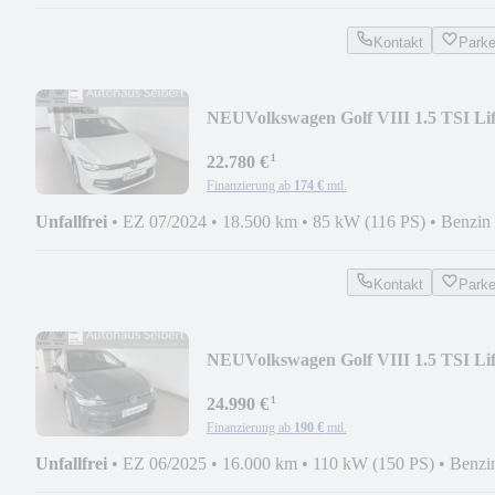
Kontakt
Park
NEU
Volkswagen Golf VIII 1.5 TSI Li
*TRAVEL*KAMERA*
¹
22.780 €
Finanzierung ab
174 €
mtl.
Unfallfrei
•
EZ 07/2024
•
18.500 km
•
85 kW (116 PS)
•
Benzin
Kontakt
Park
NEU
Volkswagen Golf VIII 1.5 TSI Li
*KAMERA*TRAVEL*
¹
24.990 €
Finanzierung ab
190 €
mtl.
Unfallfrei
•
EZ 06/2025
•
16.000 km
•
110 kW (150 PS)
•
Benzi