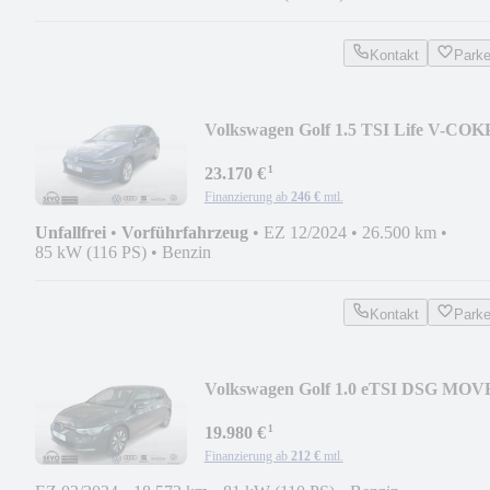
Kontakt
Park
Volkswagen Golf 1.5 TSI Life V-COK
NAV LED KLIMA DAB+ PDC
¹
23.170 €
Finanzierung ab
246 €
mtl.
Unfallfrei
•
Vorführfahrzeug
•
EZ 12/2024
•
26.500 km
•
85 kW (116 PS)
•
Benzin
Kontakt
Park
Volkswagen Golf 1.0 eTSI DSG MOV
V-COKP LED KLIMA DAB+ PD
¹
19.980 €
Finanzierung ab
212 €
mtl.