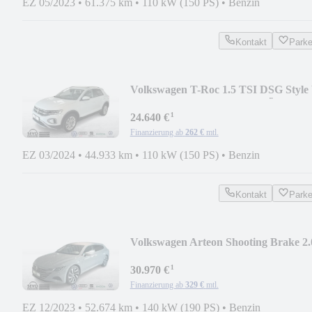
EZ 05/2023
•
61.375 km
•
110 kW (150 PS)
•
Benzin
Kontakt
Park
Volkswagen T-Roc 1.5 TSI DSG Style 
COKP NAV LED KLIMA RÜ
¹
24.640 €
Finanzierung ab
262 €
mtl.
EZ 03/2024
•
44.933 km
•
110 kW (150 PS)
•
Benzin
Kontakt
Park
Volkswagen Arteon Shooting Brake 2.
TSI DSG Elegance V-CO
¹
30.970 €
Finanzierung ab
329 €
mtl.
EZ 12/2023
•
52.674 km
•
140 kW (190 PS)
•
Benzin