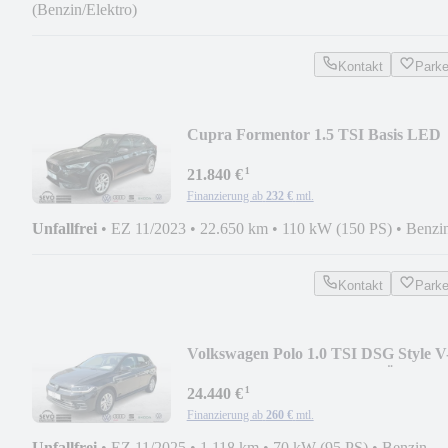
(Benzin/Elektro)
Kontakt
Park
Cupra Formentor 1.5 TSI Basis LED
KLIMA KLESS DAB+ LM
¹
21.840 €
Finanzierung ab
232 €
mtl.
Unfallfrei
•
EZ 11/2023
•
22.650 km
•
110 kW (150 PS)
•
Benzi
Kontakt
Park
Volkswagen Polo 1.0 TSI DSG Style V
COKP XEN LED KLIMA RÜK
¹
24.440 €
Finanzierung ab
260 €
mtl.
Unfallfrei
•
EZ 11/2025
•
1.118 km
•
70 kW (95 PS)
•
Benzin