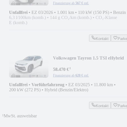
Finanzierung ab
567 €
mtl.
Unfallfrei
•
EZ 03/2026
•
1.001 km
•
110 kW (150 PS)
•
Benzin
6,3 l/100km (komb.)
•
144 g CO₂/km (komb.)
•
CO₂-Klasse
E (komb.)
Kontakt
Park
Volkswagen Tayron 1.5 TSI eHybrid
DSG R-Line HEADUP V-COKP
¹
58.470 €
Finanzierung ab
620 €
mtl.
Unfallfrei
•
Vorführfahrzeug
•
EZ 03/2025
•
11.800 km
•
200 kW (272 PS)
•
Hybrid (Benzin/Elektro)
Kontakt
Park
¹
MwSt. ausweisbar