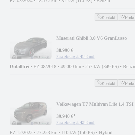
EZ 03/2024
•
18.572 km
•
81 kW (110 PS)
•
Benzin
Kontakt
Park
Maserati Ghibli 3.0 V6 GranLusso
Leder Zegna NAV LED RÜKA
38.990 €
Finanzierung ab
414 €
mtl.
Unfallfrei
•
EZ 08/2018
•
49.000 km
•
257 kW (349 PS)
•
Benzi
Kontakt
Park
Volkswagen T7 Multivan Life 1.4 TSI
eHybrid DSG V-COKP NAV
¹
39.940 €
Finanzierung ab
424 €
mtl.
EZ 12/2022
•
77.223 km
•
110 kW (150 PS)
•
Hybrid