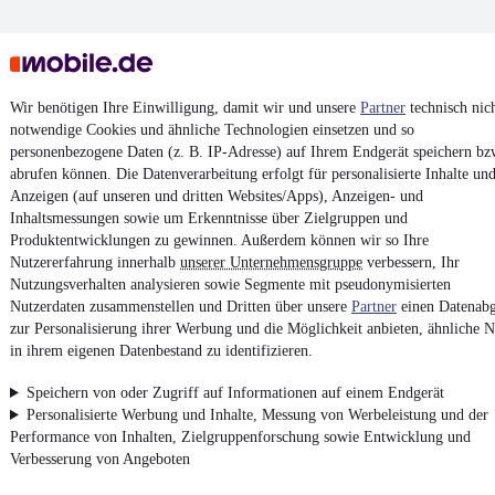
4.6 Sterne
App installieren
Wir benötigen Ihre Einwilligung, damit wir und unsere
Partner
technisch nic
Nutze mobile.de schnell und einfach
notwendige Cookies und ähnliche Technologien einsetzen und so
personenbezogene Daten (z. B. IP-Adresse) auf Ihrem Endgerät speichern bz
abrufen können. Die Datenverarbeitung erfolgt für personalisierte Inhalte un
Impressum
Anzeigen (auf unseren und dritten Websites/Apps), Anzeigen- und
Inhaltsmessungen sowie um Erkenntnisse über Zielgruppen und
AGB
Produktentwicklungen zu gewinnen. Außerdem können wir so Ihre
Vertrag widerrufen
Nutzererfahrung innerhalb
unserer Unternehmensgruppe
verbessern, Ihr
Nutzungsverhalten analysieren sowie Segmente mit pseudonymisierten
Datenschutz
Nutzerdaten zusammenstellen und Dritten über unsere
Partner
einen Datenabg
Datenschutzeinstellungen
zur Personalisierung ihrer Werbung und die Möglichkeit anbieten, ähnliche N
in ihrem eigenen Datenbestand zu identifizieren.
Erklärung zur Barrierefreiheit
Report Security Vulnerability (English)
Speichern von oder Zugriff auf Informationen auf einem Endgerät
Personalisierte Werbung und Inhalte, Messung von Werbeleistung und der
Performance von Inhalten, Zielgruppenforschung sowie Entwicklung und
Powered by
Verbesserung von Angeboten