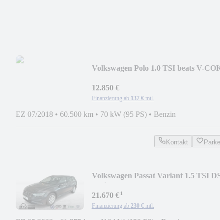
Volkswagen Polo 1.0 TSI beats V-CO
LED KLIMA PDC SHZ
12.850 €
Finanzierung ab
137 €
mtl.
EZ 07/2018
•
60.500 km
•
70 kW (95 PS)
•
Benzin
Kontakt
Park
Volkswagen Passat Variant 1.5 TSI D
Basis V-COKP NAV LED
¹
21.670 €
Finanzierung ab
230 €
mtl.