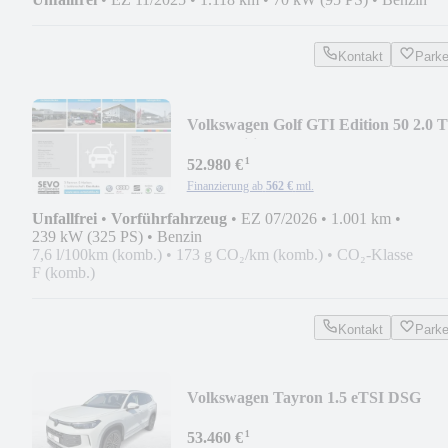
Kontakt
Park
Volkswagen Golf GTI Edition 50 2.0 
DSG Edition 50 HEAD
¹
52.980 €
Finanzierung ab
562 €
mtl.
Unfallfrei
•
Vorführfahrzeug
•
EZ 07/2026
•
1.001 km
•
239 kW (325 PS)
•
Benzin
7,6 l/100km (komb.)
•
173 g CO₂/km (komb.)
•
CO₂-Klasse
F (komb.)
Kontakt
Park
Volkswagen Tayron 1.5 eTSI DSG
Elegance V-COKP AHK LED KLI
¹
53.460 €