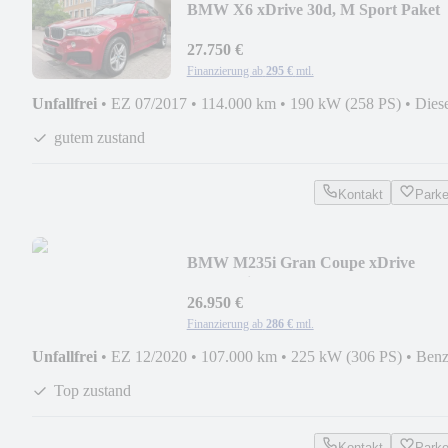
BMW X6 xDrive 30d, M Sport Paket
Leder Head-up
27.750 €
Finanzierung ab
295 €
mtl.
Unfallfrei
•
EZ 07/2017
•
114.000 km
•
190 kW (258 PS)
•
Dies
gutem zustand
Kontakt
Park
BMW M235i Gran Coupe xDrive
Automatik
26.950 €
Finanzierung ab
286 €
mtl.
Unfallfrei
•
EZ 12/2020
•
107.000 km
•
225 kW (306 PS)
•
Benz
Top zustand
Kontakt
Park