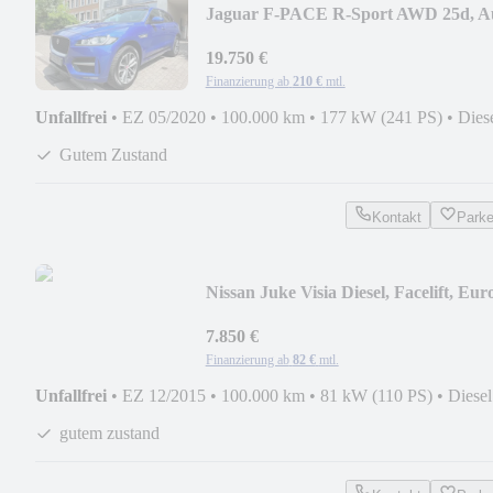
Jaguar F-PACE R-Sport AWD 25d, Au
PANORAMA
19.750 €
Finanzierung ab
210 €
mtl.
Unfallfrei
•
EZ 05/2020
•
100.000 km
•
177 kW (241 PS)
•
Dies
Gutem Zustand
Kontakt
Park
Nissan Juke Visia Diesel, Facelift, Eur
7.850 €
Finanzierung ab
82 €
mtl.
Unfallfrei
•
EZ 12/2015
•
100.000 km
•
81 kW (110 PS)
•
Diesel
gutem zustand