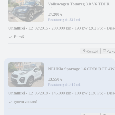
Volkswagen Touareg 3.0 V6 TDI R
Line, Leder, PANORAMA
17.200 €
Finanzierung ab
183 €
mtl.
Unfallfrei
•
EZ 02/2015
•
200.000 km
•
193 kW (262 PS)
•
Dies
Euro6
Kontakt
Park
NEU
Kia Sportage 1.6 CRDi DCT 4
Spirit
13.550 €
Finanzierung ab
144 €
mtl.
Unfallfrei
•
EZ 05/2019
•
145.000 km
•
100 kW (136 PS)
•
Dies
gutem zustand