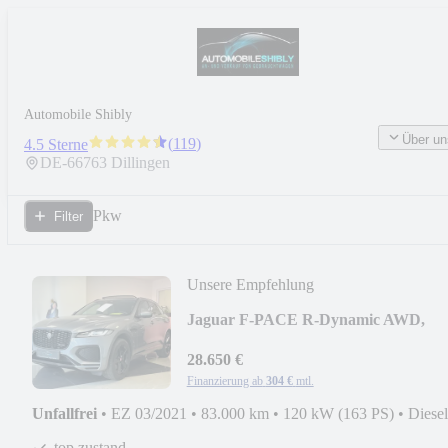
Automobile Shibly
Über un
(
119
)
4.5 Sterne
DE-
66763
Dillingen
Pkw
Filter
Unsere Empfehlung
Jaguar F-PACE R-Dynamic AWD,
LEDER, PANORAMA
28.650 €
Finanzierung ab
304 €
mtl.
Unfallfrei
•
EZ 03/2021
•
83.000 km
•
120 kW (163 PS)
•
Diesel
top zustand