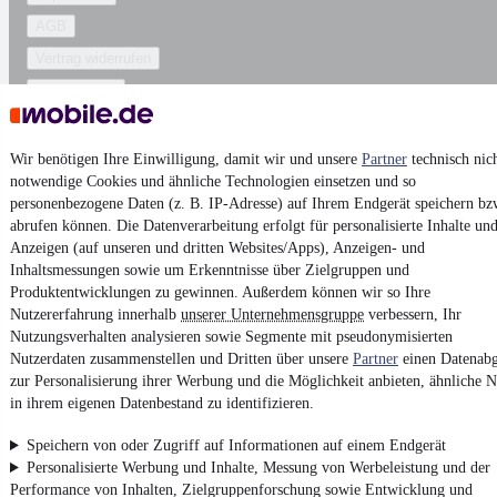
AGB
Vertrag widerrufen
Datenschutz
Datenschutzeinstellungen
Erklärung zur Barrierefreiheit
Wir benötigen Ihre Einwilligung, damit wir und unsere
Partner
technisch nic
notwendige Cookies und ähnliche Technologien einsetzen und so
Report Security Vulnerability (English)
personenbezogene Daten (z. B. IP-Adresse) auf Ihrem Endgerät speichern bz
abrufen können. Die Datenverarbeitung erfolgt für personalisierte Inhalte un
Powered by
Anzeigen (auf unseren und dritten Websites/Apps), Anzeigen- und
Inhaltsmessungen sowie um Erkenntnisse über Zielgruppen und
Produktentwicklungen zu gewinnen. Außerdem können wir so Ihre
Nutzererfahrung innerhalb
Weitere Fahrzeuge gibt es auf mobile.de, dem Marktplatz für
unserer Unternehmensgruppe
verbessern, Ihr
Autos
und
Motorräder
Nutzungsverhalten analysieren sowie Segmente mit pseudonymisierten
Nutzerdaten zusammenstellen und Dritten über unsere
Partner
einen Datenabg
zur Personalisierung ihrer Werbung und die Möglichkeit anbieten, ähnliche N
in ihrem eigenen Datenbestand zu identifizieren.
Speichern von oder Zugriff auf Informationen auf einem Endgerät
Personalisierte Werbung und Inhalte, Messung von Werbeleistung und der
Performance von Inhalten, Zielgruppenforschung sowie Entwicklung und