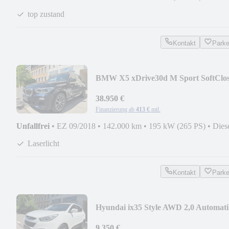
top zustand
Kontakt
Park
BMW X5 xDrive30d M Sport SoftClos
HeadUp, Panorama
38.950 €
Finanzierung ab
413 €
mtl.
Unfallfrei
•
EZ 09/2018
•
142.000 km
•
195 kW (265 PS)
•
Dies
Laserlicht
Kontakt
Park
Hyundai ix35 Style AWD 2,0 Automati
Facelift
9.350 €