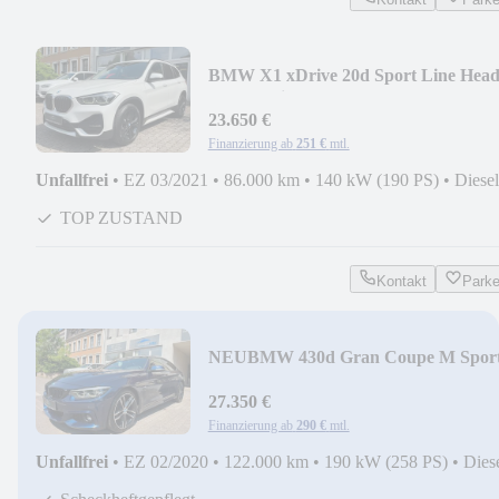
BMW X1 xDrive 20d Sport Line Head
Up, Facelift
23.650 €
Finanzierung ab
251 €
mtl.
Unfallfrei
•
EZ 03/2021
•
86.000 km
•
140 kW (190 PS)
•
Diesel
TOP ZUSTAND
Kontakt
Park
NEU
BMW 430d Gran Coupe M Spor
Paket LED, LEDER
27.350 €
Finanzierung ab
290 €
mtl.
Unfallfrei
•
EZ 02/2020
•
122.000 km
•
190 kW (258 PS)
•
Dies