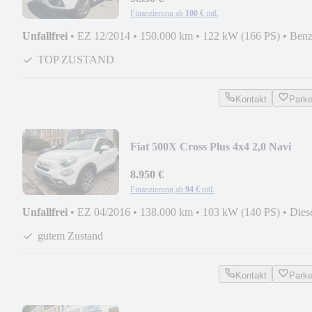
Finanzierung ab
100 €
mtl.
Unfallfrei
•
EZ 12/2014
•
150.000 km
•
122 kW (166 PS)
•
Benz
TOP ZUSTAND
Kontakt
Park
Fiat 500X Cross Plus 4x4 2,0 Navi
8.950 €
Finanzierung ab
94 €
mtl.
Unfallfrei
•
EZ 04/2016
•
138.000 km
•
103 kW (140 PS)
•
Dies
gutem Zustand
Kontakt
Park