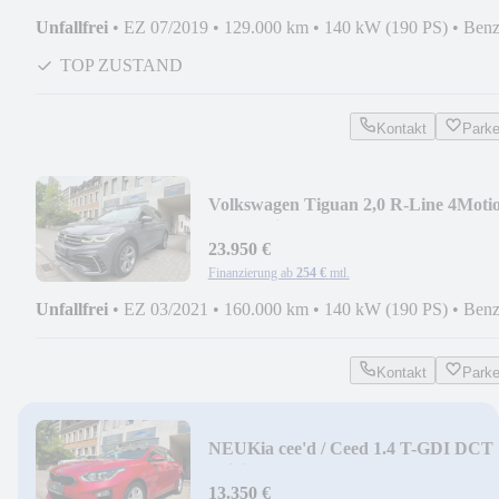
Unfallfrei
•
EZ 07/2019
•
129.000 km
•
140 kW (190 PS)
•
Benz
TOP ZUSTAND
Kontakt
Park
Volkswagen Tiguan 2,0 R-Line 4Motio
Automatik. LED
23.950 €
Finanzierung ab
254 €
mtl.
Unfallfrei
•
EZ 03/2021
•
160.000 km
•
140 kW (190 PS)
•
Benz
Kontakt
Park
NEU
Kia cee'd / Ceed 1.4 T-GDI DCT
Spirit
13.350 €