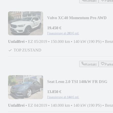
Kontakt
Park
Volvo XC40 Momentum Pro AWD
Automatik
19.450 €
Finanzierung ab
203 €
mtl.
Unfallfrei
•
EZ 05/2019
•
150.000 km
•
140 kW (190 PS)
•
Benz
TOP ZUSTAND
Kontakt
Park
Seat Leon 2.0 TSI 140kW FR DSG
Telleder, Panorama
13.850 €
Finanzierung ab
144 €
mtl.
Unfallfrei
•
EZ 04/2019
•
140.000 km
•
140 kW (190 PS)
•
Benz