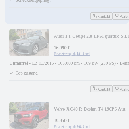
Scheckheftgepflegt
Kontakt
Park
Audi TT Coupe 2.0 TFSI quattro S Li
Automatik
16.990 €
Finanzierung ab
181 €
mtl.
Unfallfrei
•
EZ 03/2015
•
165.000 km
•
169 kW (230 PS)
•
Benz
Top zustand
Kontakt
Park
Volvo XC40 R Design T4 190PS Aut.
PANORAMA
19.950 €
Finanzierung ab
208 €
mtl.