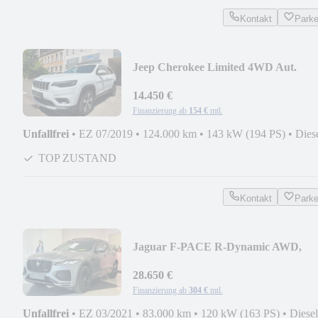
Kontakt
Park
Jeep Cherokee Limited 4WD Aut.
Leder, PANORAMA
14.450 €
Finanzierung ab
154 €
mtl.
Unfallfrei
•
EZ 07/2019
•
124.000 km
•
143 kW (194 PS)
•
Dies
TOP ZUSTAND
Kontakt
Park
Jaguar F-PACE R-Dynamic AWD,
LEDER, PANORAMA
28.650 €
Finanzierung ab
304 €
mtl.
Unfallfrei
•
EZ 03/2021
•
83.000 km
•
120 kW (163 PS)
•
Diesel