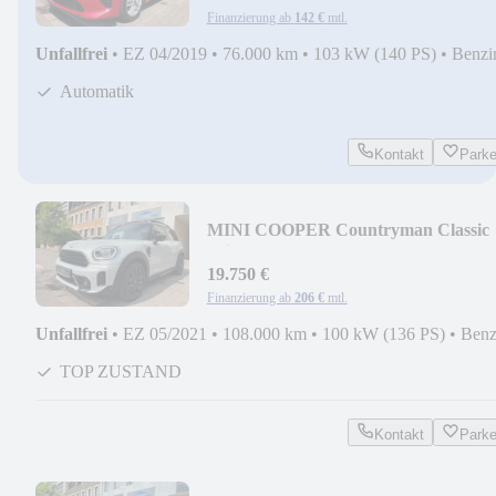
Finanzierung ab
142 €
mtl.
Unfallfrei
•
EZ 04/2019
•
76.000 km
•
103 kW (140 PS)
•
Benzi
Automatik
Kontakt
Park
MINI COOPER Countryman Classic
Trim Aut. PANORAMA
19.750 €
Finanzierung ab
206 €
mtl.
Unfallfrei
•
EZ 05/2021
•
108.000 km
•
100 kW (136 PS)
•
Benz
TOP ZUSTAND
Kontakt
Park