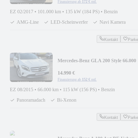
Finanzierung ab
172 €
mtl.
EZ 02/2017
•
101.000 km
•
135 kW (184 PS)
•
Benzin
AMG-Line
LED-Scheinwerfer
Navi Kamera
Kontakt
Park
Mercedes-Benz GLA 200 Style 66.000
km. Bi-Xenon Panorama
14.990 €
Finanzierung ab
152 €
mtl.
EZ 08/2015
•
66.000 km
•
115 kW (156 PS)
•
Benzin
Panoramadach
Bi-Xenon
Kontakt
Park