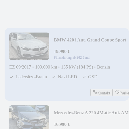
BMW 420 i Aut. Grand Coupe Sport
Line Navi LED GSD
19.990 €
Finanzierung ab
202 €
mtl.
EZ 09/2017
•
109.000 km
•
135 kW (184 PS)
•
Benzin
Ledersitze-Braun
Navi LED
GSD
Kontakt
Park
Mercedes-Benz A 220 4Matic Aut. A
Line LED Navi Kamera
16.990 €