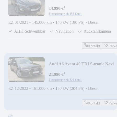
Titanium AWD AHK
¹
14.990 €
Finanzierung ab
152 €
mtl.
EZ 01/2021
•
145.000 km
•
140 kW (190 PS)
•
Diesel
AHK-Schwenkbar
Navigation
Rückfahrkamera
Kontakt
Park
Audi A6 Avant 40 TDI S-tronic Navi
Kamera LED ACC
¹
21.990 €
Finanzierung ab
222 €
mtl.
EZ 12/2022
•
161.000 km
•
150 kW (204 PS)
•
Diesel
Kontakt
Park