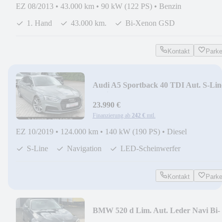
EZ 08/2013
•
43.000 km
•
90 kW (122 PS)
•
Benzin
1. Hand
43.000 km.
Bi-Xenon GSD
Kontakt
Park
Audi A5 Sportback 40 TDI Aut. S-Lin
Navi LED
23.990 €
Finanzierung ab
242 €
mtl.
EZ 10/2019
•
124.000 km
•
140 kW (190 PS)
•
Diesel
S-Line
Navigation
LED-Scheinwerfer
Kontakt
Park
BMW 520 d Lim. Aut. Leder Navi Bi-
Xenon