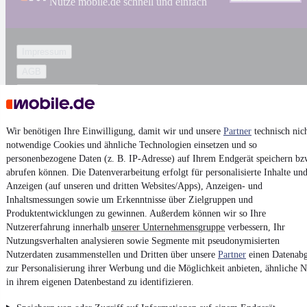
Nutze mobile.de schnell und einfach
Impressum
AGB
Vertrag widerrufen
Datenschutz
Wir benötigen Ihre Einwilligung, damit wir und unsere
Datenschutzeinstellungen
Partner
technisch nic
notwendige Cookies und ähnliche Technologien einsetzen und so
Erklärung zur Barrierefreiheit
personenbezogene Daten (z. B. IP-Adresse) auf Ihrem Endgerät speichern bz
Report Security Vulnerability (English)
abrufen können. Die Datenverarbeitung erfolgt für personalisierte Inhalte un
Anzeigen (auf unseren und dritten Websites/Apps), Anzeigen- und
Inhaltsmessungen sowie um Erkenntnisse über Zielgruppen und
Powered by
Produktentwicklungen zu gewinnen. Außerdem können wir so Ihre
Nutzererfahrung innerhalb
unserer Unternehmensgruppe
verbessern, Ihr
Nutzungsverhalten analysieren sowie Segmente mit pseudonymisierten
Von
Auto verkaufen
über
E-Bikes
und
Gebrauchtwagen
:
Nutzerdaten zusammenstellen und Dritten über unsere
Partner
einen Datenabg
Besuche
mobile.de
zur Personalisierung ihrer Werbung und die Möglichkeit anbieten, ähnliche N
in ihrem eigenen Datenbestand zu identifizieren.