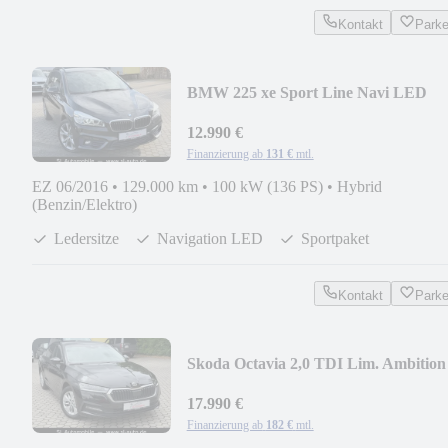
Kontakt
Park
BMW 225 xe Sport Line Navi LED
12.990 €
Finanzierung ab
131 €
mtl.
EZ 06/2016
•
129.000 km
•
100 kW (136 PS)
•
Hybrid
(Benzin/Elektro)
Ledersitze
Navigation LED
Sportpaket
Kontakt
Park
Skoda Octavia 2,0 TDI Lim. Ambition
69.000 km. LED
17.990 €
Finanzierung ab
182 €
mtl.