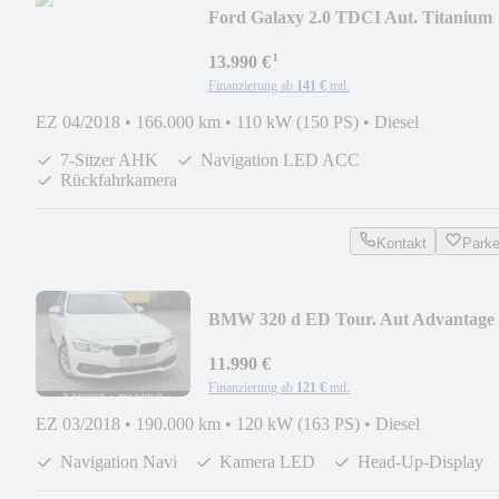
Ford Galaxy 2.0 TDCI Aut. Titanium
LED Navi Kam ACC
¹
13.990 €
Finanzierung ab
141 €
mtl.
EZ 04/2018
•
166.000 km
•
110 kW (150 PS)
•
Diesel
7-Sitzer AHK
Navigation LED ACC
Rückfahrkamera
Kontakt
Park
BMW 320 d ED Tour. Aut Advantage
Navi Kam LED HUD
11.990 €
Finanzierung ab
121 €
mtl.
EZ 03/2018
•
190.000 km
•
120 kW (163 PS)
•
Diesel
Navigation Navi
Kamera LED
Head-Up-Display