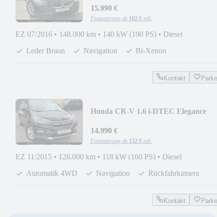
15.990 €
Finanzierung ab
162 €
mtl.
EZ 07/2016
•
148.000 km
•
140 kW (190 PS)
•
Diesel
Leder Braun
Navigation
Bi-Xenon
Kontakt
Park
Honda CR-V 1.6 i-DTEC Elegance
4WD Aut. Navi Kam
14.990 €
Finanzierung ab
152 €
mtl.
EZ 11/2015
•
126.000 km
•
118 kW (160 PS)
•
Diesel
Automatik 4WD
Navigation
Rückfahrkamera
Kontakt
Park