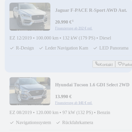
Jaguar F-PACE R-Sport AWD Aut.
Leder Navi Kam LED Pano
¹
20.990 €
Finanzierung ab
212 €
mtl.
EZ 12/2019
•
100.000 km
•
132 kW (179 PS)
•
Diesel
R-Design
Leder Navigation Kam
LED Panorama
Kontakt
Park
Hyundai Tucson 1.6 GDI Select 2WD
Navigation Kamera
13.990 €
Finanzierung ab
141 €
mtl.
EZ 08/2019
•
120.000 km
•
97 kW (132 PS)
•
Benzin
Navigationssystem
Rückfahrkamera