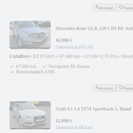
Kontakt
Park
Mercedes-Benz GLK 220 CDI BE Aut
Navi Bi-Xenon Panorama
16.990 €
Finanzierung ab
172 €
mtl.
Unfallfrei
•
EZ 07/2011
•
67.000 km
•
125 kW (170 PS)
•
Diesel
67.000 km.
Navigation Bi-Xenon
Panoramadach AHK
Kontakt
Park
Audi A3 1,4 TFSI Sportback 1. Hand
43.000 km. Bi-Xen
12.990 €
Finanzierung ab
131 €
mtl.