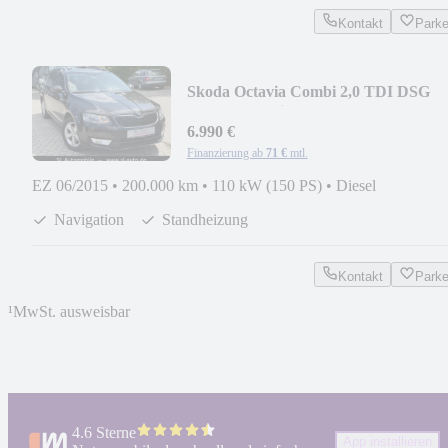
Kontakt
Park
Skoda Octavia Combi 2,0 TDI DSG
Elegance Navi
6.990 €
Finanzierung ab
71 €
mtl.
EZ 06/2015
•
200.000 km
•
110 kW (150 PS)
•
Diesel
Navigation
Standheizung
Kontakt
Park
¹
MwSt. ausweisbar
4.6 Sterne
App installieren