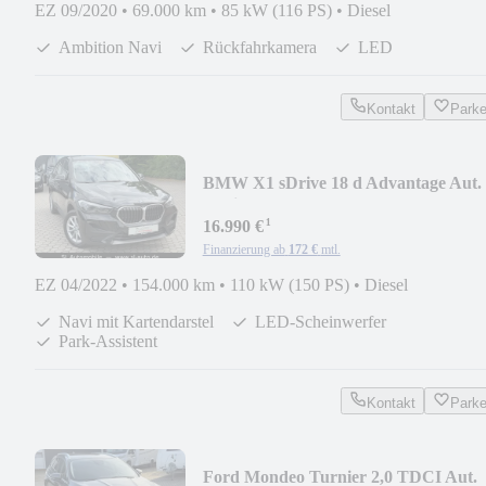
EZ 09/2020
•
69.000 km
•
85 kW (116 PS)
•
Diesel
Ambition Navi
Rückfahrkamera
LED
Kontakt
Park
BMW X1 sDrive 18 d Advantage Aut.
Navi LED
¹
16.990 €
Finanzierung ab
172 €
mtl.
EZ 04/2022
•
154.000 km
•
110 kW (150 PS)
•
Diesel
Navi mit Kartendarstel
LED-Scheinwerfer
Park-Assistent
Kontakt
Park
Ford Mondeo Turnier 2,0 TDCI Aut.