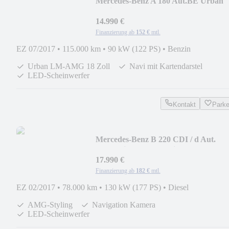
Mercedes-Benz A 180 Aut.BE Urban
Navi LED PDC
14.990 €
Finanzierung ab
152 €
mtl.
EZ 07/2017
•
115.000 km
•
90 kW (122 PS)
•
Benzin
Urban LM-AMG 18 Zoll
Navi mit Kartendarstel
LED-Scheinwerfer
Kontakt
Park
Mercedes-Benz B 220 CDI / d Aut.
AMG-Line Leder Navi Kam LED
17.990 €
Finanzierung ab
182 €
mtl.
EZ 02/2017
•
78.000 km
•
130 kW (177 PS)
•
Diesel
AMG-Styling
Navigation Kamera
LED-Scheinwerfer