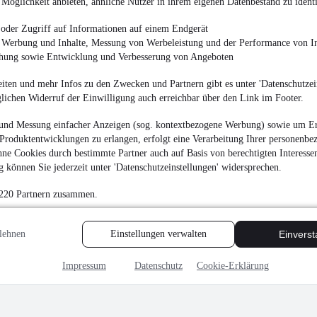
Möglichkeit anbieten, ähnliche Nutzer in ihrem eigenen Datenbestand zu identi
oder Zugriff auf Informationen auf einem Endgerät
e Werbung und Inhalte, Messung von Werbeleistung und der Performance von In
chung sowie Entwicklung und Verbesserung von Angeboten
iten und mehr Infos zu den Zwecken und Partnern gibt es unter 'Datenschutzein
glichen Widerruf der Einwilligung auch erreichbar über den Link im Footer.
und Messung einfacher Anzeigen (sog. kontextbezogene Werbung) sowie um Er
Produktentwicklungen zu erlangen, erfolgt eine Verarbeitung Ihrer personenbe
ne Cookies durch bestimmte Partner auch auf Basis von berechtigten Interesse
 können Sie jederzeit unter 'Datenschutzeinstellungen' widersprechen.
 220 Partnern zusammen.
lehnen
Einstellungen verwalten
Einvers
Impressum
Datenschutz
Cookie-Erklärung