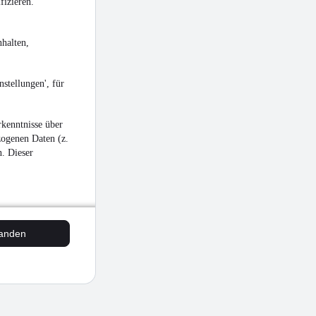
fizieren.
halten,
stellungen', für
kenntnisse über
zogenen Daten (z.
n. Dieser
tanden