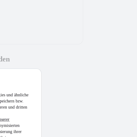
den
ies und ähnliche
peichern bzw.
eren und dritten
nserer
nymisierten
sierung ihrer