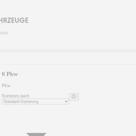
AHRZEUGE
tzen
0 Pkw
Pkw
Sortieren nach