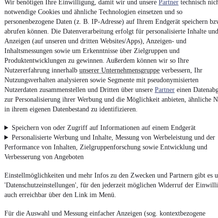
EZ 07/2013
•
262.000 km
•
180 kW (245 PS)
•
Diesel
Wir benötigen Ihre Einwilligung, damit wir und unsere
Partner
technisch nic
notwendige Cookies und ähnliche Technologien einsetzen und so
personenbezogene Daten (z. B. IP-Adresse) auf Ihrem Endgerät speichern bz
Kontakt
Park
abrufen können. Die Datenverarbeitung erfolgt für personalisierte Inhalte un
Anzeigen (auf unseren und dritten Websites/Apps), Anzeigen- und
¹
MwSt. ausweisbar
Inhaltsmessungen sowie um Erkenntnisse über Zielgruppen und
Produktentwicklungen zu gewinnen. Außerdem können wir so Ihre
Nutzererfahrung innerhalb
unserer Unternehmensgruppe
verbessern, Ihr
Nutzungsverhalten analysieren sowie Segmente mit pseudonymisierten
Nutzerdaten zusammenstellen und Dritten über unsere
Partner
einen Datenabg
zur Personalisierung ihrer Werbung und die Möglichkeit anbieten, ähnliche N
4.6 Sterne
in ihrem eigenen Datenbestand zu identifizieren.
App installieren
Nutze mobile.de schnell und einfach
Speichern von oder Zugriff auf Informationen auf einem Endgerät
Personalisierte Werbung und Inhalte, Messung von Werbeleistung und der
Performance von Inhalten, Zielgruppenforschung sowie Entwicklung und
Impressum
Verbesserung von Angeboten
AGB
Einstellmöglichkeiten und mehr Infos zu den Zwecken und Partnern gibt es u
Vertrag widerrufen
'Datenschutzeinstellungen', für den jederzeit möglichen Widerruf der Einwill
Datenschutz
auch erreichbar über den Link im Menü.
Datenschutzeinstellungen
Für die Auswahl und Messung einfacher Anzeigen (sog. kontextbezogene