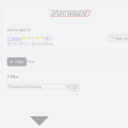
Sportwagen D
(
47
)
5 Sterne
Über un
DE-
88212
Ravensburg
Pkw
Filter
2 Pkw