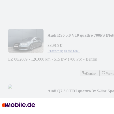
Audi RS6 5.0 V10 quattro 700PS (Net
28.500€)
¹
33.915 €
Finanzierung ab
353 €
mtl.
EZ 08/2009
•
126.000 km
•
515 kW (700 PS)
•
Benzin
Kontakt
Park
Audi Q7 3.0 TDI quattro 3x S-line Spo
Plus BOSE Pan
21.600 €
Finanzierung ab
225 €
mtl.