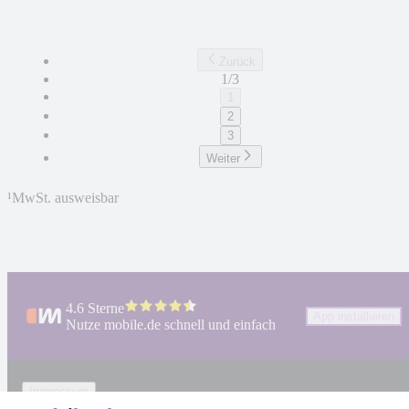
Zurück
1/3
1
2
3
Weiter
¹
MwSt. ausweisbar
4.6 Sterne
App installieren
Nutze mobile.de schnell und einfach
Impressum