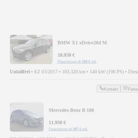
BMW X1 xDrive20d M
Sport+LED+Navi+HiFi+PDC+AHK
18.950 €
Finanzierung ab
169 €
mtl.
Unfallfrei
•
EZ 03/2017
•
103.320 km
•
140 kW (190 PS)
•
Dies
Kontakt
Park
Mercedes-Benz B 180
Style+Navi+Sitzheizung+PDC+Spiegel+A
11.950 €
Finanzierung ab
107 €
mtl.