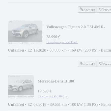
Kontakt
Park
Volkswagen Tiguan 2.0 TSI 4M R-
Line+LED+Cam+Pano+Leder+HUD
28.990 €
Finanzierung ab
259 €
mtl.
Unfallfrei
•
EZ 11/2020
•
50.000 km
•
169 kW (230 PS)
•
Benzi
Kontakt
Park
Mercedes-Benz B 180
Automatik+Navi+Spurass.+Tempomat+Sit
19.690 €
Finanzierung ab
176 €
mtl.
Unfallfrei
•
EZ 08/2019
•
39.661 km
•
100 kW (136 PS)
•
Benzi