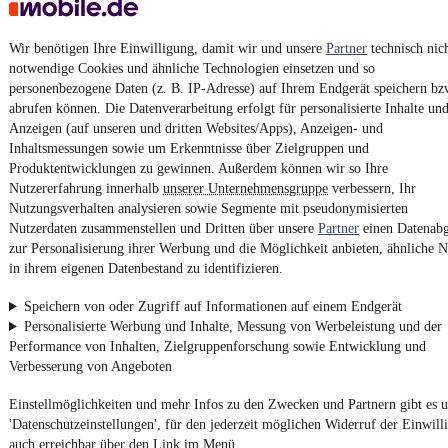
AGB
Vertrag widerrufen
Wir benötigen Ihre Einwilligung, damit wir und unsere
Partner
technisch nic
Datenschutz
notwendige Cookies und ähnliche Technologien einsetzen und so
personenbezogene Daten (z. B. IP-Adresse) auf Ihrem Endgerät speichern bz
Datenschutzeinstellungen
abrufen können. Die Datenverarbeitung erfolgt für personalisierte Inhalte un
Erklärung zur Barrierefreiheit
Anzeigen (auf unseren und dritten Websites/Apps), Anzeigen- und
Inhaltsmessungen sowie um Erkenntnisse über Zielgruppen und
Report Security Vulnerability (English)
Produktentwicklungen zu gewinnen. Außerdem können wir so Ihre
Nutzererfahrung innerhalb
unserer Unternehmensgruppe
verbessern, Ihr
Powered by
Nutzungsverhalten analysieren sowie Segmente mit pseudonymisierten
Nutzerdaten zusammenstellen und Dritten über unsere
Partner
einen Datenabg
zur Personalisierung ihrer Werbung und die Möglichkeit anbieten, ähnliche N
in ihrem eigenen Datenbestand zu identifizieren.
Noch mehr
neue Autos
unterschiedlicher Marken, auch als
Leasing-Angebote
, gibt es bei mobile.de
Speichern von oder Zugriff auf Informationen auf einem Endgerät
Personalisierte Werbung und Inhalte, Messung von Werbeleistung und der
Performance von Inhalten, Zielgruppenforschung sowie Entwicklung und
Verbesserung von Angeboten
Einstellmöglichkeiten und mehr Infos zu den Zwecken und Partnern gibt es u
'Datenschutzeinstellungen', für den jederzeit möglichen Widerruf der Einwill
auch erreichbar über den Link im Menü.