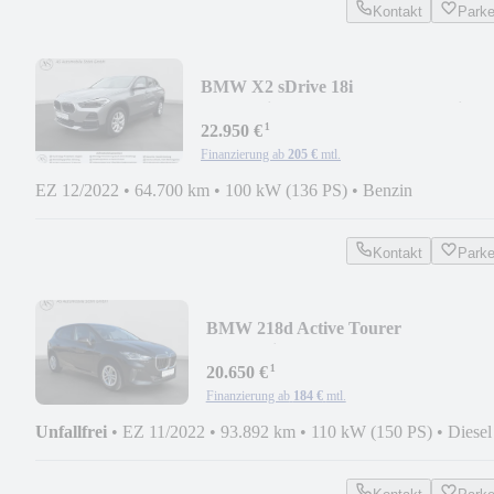
Kontakt
Park
BMW X2 sDrive 18i
Automatik+LED+Kamera+Sportsi.+Na
¹
22.950 €
Finanzierung ab
205 €
mtl.
EZ 12/2022
•
64.700 km
•
100 kW (136 PS)
•
Benzin
Kontakt
Park
BMW 218d Active Tourer
Automatik+LED+Kamera+ACC+DA
¹
20.650 €
Finanzierung ab
184 €
mtl.
Unfallfrei
•
EZ 11/2022
•
93.892 km
•
110 kW (150 PS)
•
Diesel