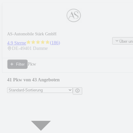
AS-Automobile Stärk GmbH
Über un
(
186
)
4.9 Sterne
DE-
49401
Damme
Pkw
Filter
41 Pkw von 43 Angeboten