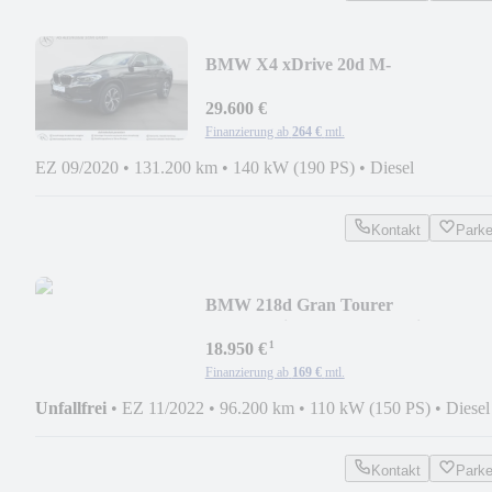
BMW X4 xDrive 20d M-
Fahrwerk+LED+Kamera+ACC+AH
29.600 €
Finanzierung ab
264 €
mtl.
EZ 09/2020
•
131.200 km
•
140 kW (190 PS)
•
Diesel
Kontakt
Park
BMW 218d Gran Tourer
LED+Navi+Kamera+Sportsitze+DAB
¹
18.950 €
Finanzierung ab
169 €
mtl.
Unfallfrei
•
EZ 11/2022
•
96.200 km
•
110 kW (150 PS)
•
Diesel
Kontakt
Park