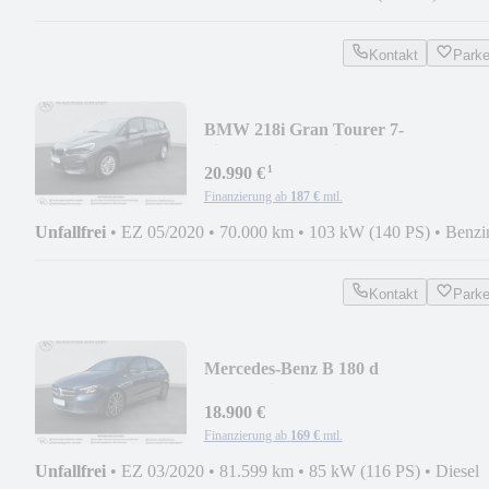
Kontakt
Park
BMW 218i Gran Tourer 7-
Sitzer+LED+Navi+Kamera+AHK
¹
20.990 €
Finanzierung ab
187 €
mtl.
Unfallfrei
•
EZ 05/2020
•
70.000 km
•
103 kW (140 PS)
•
Benzi
Kontakt
Park
Mercedes-Benz B 180 d
Automatik+Style+LED+360°
+Distronic+AHK
18.900 €
Finanzierung ab
169 €
mtl.
Unfallfrei
•
EZ 03/2020
•
81.599 km
•
85 kW (116 PS)
•
Diesel