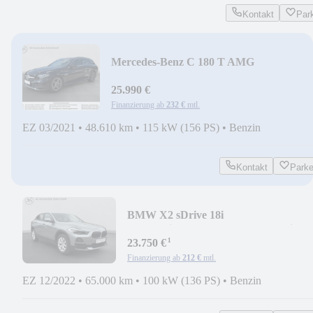
Kontakt
Par
Mercedes-Benz C 180 T AMG
Sportfahrwerk+LED+CarPlay+Leder+D
25.990 €
Finanzierung ab
232 €
mtl.
EZ 03/2021
•
48.610 km
•
115 kW (156 PS)
•
Benzin
Kontakt
Park
BMW X2 sDrive 18i
Automatik+LED+Kamera+Sportsi.+Na
¹
23.750 €
Finanzierung ab
212 €
mtl.
EZ 12/2022
•
65.000 km
•
100 kW (136 PS)
•
Benzin