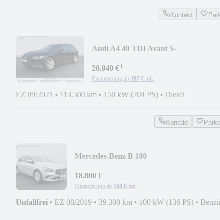
Kontakt
Par
Audi A4 40 TDI Avant S-
tronic+LED+Navi MMI +DAB+AHK
¹
20.940 €
Finanzierung ab
187 €
mtl.
EZ 09/2021
•
113.500 km
•
150 kW (204 PS)
•
Diesel
Kontakt
Park
Mercedes-Benz B 180
Automatik+Navi+Spurass.+Tempomat+Sit
18.800 €
Finanzierung ab
168 €
mtl.
Unfallfrei
•
EZ 08/2019
•
39.300 km
•
100 kW (136 PS)
•
Benzi