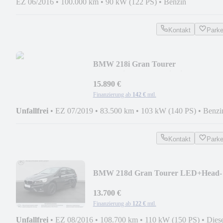
EZ 06/2016
•
100.000 km
•
90 kW (122 PS)
•
Benzin
Kontakt
Park
BMW 218i Gran Tourer
Automatik+LED+Navi+Sitzh.+AHK
15.890 €
Finanzierung ab
142 €
mtl.
Unfallfrei
•
EZ 07/2019
•
83.500 km
•
103 kW (140 PS)
•
Benzi
Kontakt
Park
BMW 218d Gran Tourer LED+Head-
up+Kamera+ACC+AHK
13.700 €
Finanzierung ab
122 €
mtl.
Unfallfrei
•
EZ 08/2016
•
108.700 km
•
110 kW (150 PS)
•
Dies