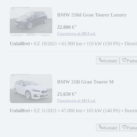
BMW 218d Gran Tourer Luxury
Line+7-Sitzer+Leder+AHK
¹
22.800 €
Finanzierung ab
203 €
mtl.
Unfallfrei
•
EZ 10/2021
•
61.900 km
•
110 kW (150 PS)
•
Diesel
Kontakt
Park
BMW 218i Gran Tourer M
Sport+Sportfahrwerk+LED+Navi
¹
21.650 €
Finanzierung ab
193 €
mtl.
Unfallfrei
•
EZ 11/2021
•
47.000 km
•
103 kW (140 PS)
•
Benzi
Kontakt
Park