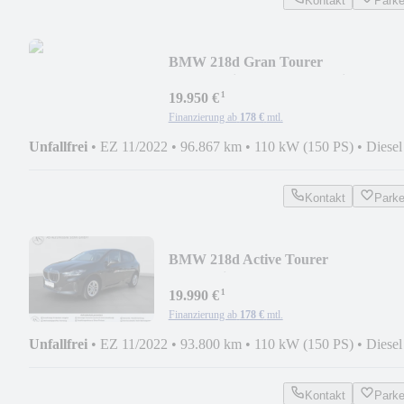
Kontakt
Park
BMW 218d Gran Tourer
LED+Navi+Kamera+Sportsitze+Spur
¹
19.950 €
Finanzierung ab
178 €
mtl.
Unfallfrei
•
EZ 11/2022
•
96.867 km
•
110 kW (150 PS)
•
Diesel
Kontakt
Park
BMW 218d Active Tourer
Automatik+LED+Kamera+ACC+DA
¹
19.990 €
Finanzierung ab
178 €
mtl.
Unfallfrei
•
EZ 11/2022
•
93.800 km
•
110 kW (150 PS)
•
Diesel
Kontakt
Park