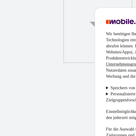
Wir benötigen Ih
Technologien ein
abrufen können. D
Websites/Apps), 
Produktentwicklu
Unternehmensgr
Nutzerdaten zusa
Werbung und die 
Speichern von 
Personalisiert
Zielgruppenfors
Einstellmöglichke
den jederzeit mö
Für die Auswahl 
Zielgruppen und 