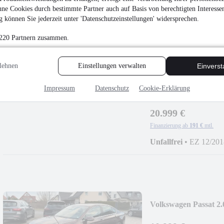
ne Cookies durch bestimmte Partner auch auf Basis von berechtigten Interesse
Finanzierung ab
100 €
mtl.
 können Sie jederzeit unter 'Datenschutzeinstellungen' widersprechen.
Unfallfrei
•
EZ 05/201
 220 Partnern zusammen.
lehnen
Einstellungen verwalten
Einvers
Impressum
Datenschutz
Cookie-Erklärung
NEU
Audi A6 Avant 
ACC
20.999 €
Finanzierung ab
191 €
mtl.
Unfallfrei
•
EZ 12/201
Volkswagen Passat 2