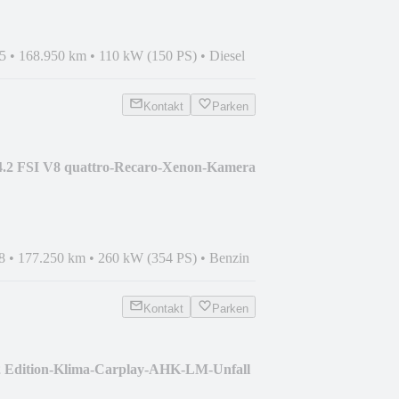
5
•
168.950 km
•
110 kW (150 PS)
•
Diesel
Kontakt
Parken
4.2 FSI V8 quattro-Recaro-Xenon-Kamera
8
•
177.250 km
•
260 kW (354 PS)
•
Benzin
Kontakt
Parken
.2 Edition-Klima-Carplay-AHK-LM-Unfall