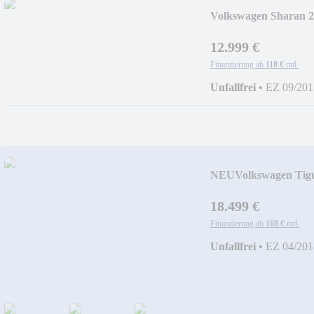
Volkswagen Sharan 2
Klimaauto
12.999 €
Finanzierung ab
118 €
mtl.
Unfallfrei
•
EZ 09/201
NEU
Volkswagen Tig
1Hand
18.499 €
Finanzierung ab
168 €
mtl.
Unfallfrei
•
EZ 04/201