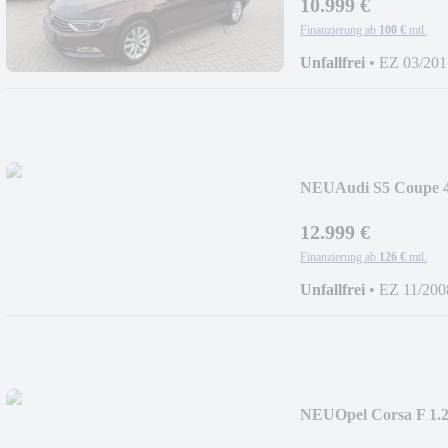
10.999 €
Finanzierung ab
100 €
mtl.
Unfallfrei
•
EZ 03/201
NEU
Audi S5 Coupe 
12.999 €
Finanzierung ab
126 €
mtl.
Unfallfrei
•
EZ 11/200
NEU
Opel Corsa F 1