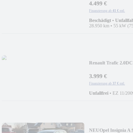
4.499 €
Finanzierung ab
41 €
mtl.
Beschädigt
•
Unfallfa
28.950 km
•
55 kW (75
Renault Trafic 2.0D
3.999 €
Finanzierung ab
37 €
mtl.
Unfallfrei
•
EZ 11/200
NEU
Opel Insignia A