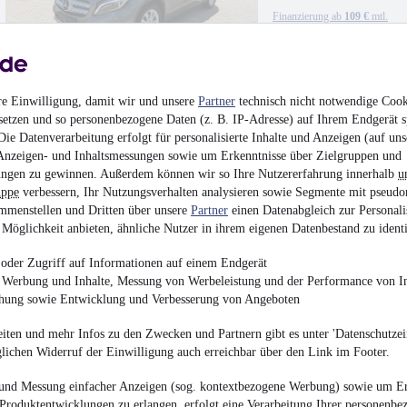
Finanzierung ab
109 €
mtl.
Unfallfrei
•
EZ 10/201
re Einwilligung, damit wir und unsere
Partner
technisch nicht notwendige Cook
setzen und so personenbezogene Daten (z. B. IP-Adresse) auf Ihrem Endgerät s
ie Datenverarbeitung erfolgt für personalisierte Inhalte und Anzeigen (auf uns
Anzeigen- und Inhaltsmessungen sowie um Erkenntnisse über Zielgruppen und
NEU
Skoda Octavia
ngen zu gewinnen. Außerdem können wir so Ihre Nutzererfahrung innerhalb
u
Kamera
uppe
verbessern, Ihr Nutzungsverhalten analysieren sowie Segmente mit pseudo
17.299 €
mmenstellen und Dritten über unsere
Partner
einen Datenabgleich zur Personali
Finanzierung ab
157 €
mtl.
Möglichkeit anbieten, ähnliche Nutzer in ihrem eigenen Datenbestand zu identi
Unfallfrei
•
EZ 01/201
oder Zugriff auf Informationen auf einem Endgerät
e Werbung und Inhalte, Messung von Werbeleistung und der Performance von In
chung sowie Entwicklung und Verbesserung von Angeboten
iten und mehr Infos zu den Zwecken und Partnern gibt es unter 'Datenschutzein
glichen Widerruf der Einwilligung auch erreichbar über den Link im Footer.
Volkswagen Passat 
ACC-LM 18
und Messung einfacher Anzeigen (sog. kontextbezogene Werbung) sowie um Er
10.990 €
Produktentwicklungen zu erlangen, erfolgt eine Verarbeitung Ihrer personenbe