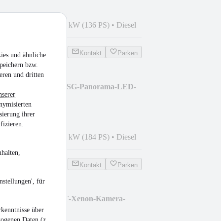
4
•
148.450 km
•
100 kW (136 PS)
•
Diesel
Kontakt
Parken
ies und ähnliche
peichern bzw.
eren und dritten
 2.0 TDI RS Combi-DSG-Panorama-LED-
nserer
nymisierten
sierung ihrer
fizieren.
8
•
129.999 km
•
135 kW (184 PS)
•
Diesel
halten,
Kontakt
Parken
stellungen', für
CC 2.0TDI DSG BMT-Xenon-Kamera-
kenntnisse über
zogenen Daten (z.