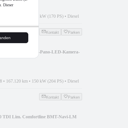
n. Dieser
2
•
163.450 km
•
125 kW (170 PS)
•
Diesel
Kontakt
Parken
tanden
40 TDI Mild-Hybrid -Pano-LED-Kamera-
8
•
167.120 km
•
150 kW (204 PS)
•
Diesel
Kontakt
Parken
.0 TDI Lim. Comfortline BMT-Navi-LM