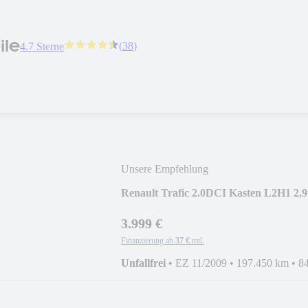
ile
(
38
)
4.7 Sterne
Unsere Empfehlung
Renault Trafic 2.0DCI Kasten L2H1 2
3.999 €
Finanzierung ab
37 €
mtl.
Unfallfrei
•
EZ 11/2009
•
197.450 km
•
8