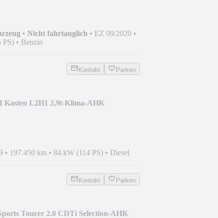
hrzeug
•
Nicht fahrtauglich
•
EZ 09/2020
•
 PS)
•
Benzin
Kontakt
Parken
CI Kasten L2H1 2,9t-Klima-AHK
9
•
197.450 km
•
84 kW (114 PS)
•
Diesel
Kontakt
Parken
 Sports Tourer 2.0 CDTi Selection-AHK