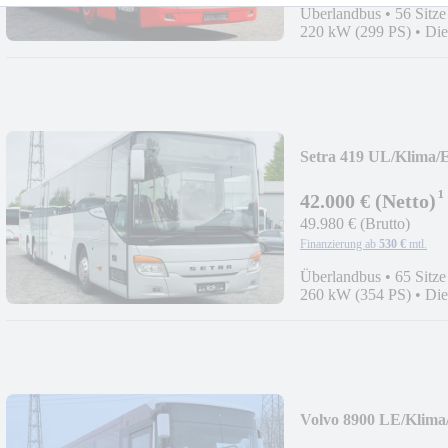
Überlandbus
•
56 Sitze
220 kW (299 PS)
•
Die
Setra 419 UL/Klima/
¹
42.000 € (Netto)
49.980 € (Brutto)
Finanzierung ab
530 €
mtl.
Überlandbus
•
65 Sitze
260 kW (354 PS)
•
Die
Volvo 8900 LE/Klim