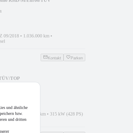
rismo RHD-M/Euro6/TÜV
¹
Z 09/2018
•
1.036.000 km
•
sel
Kontakt
Parken
6/TÜV/TOP
¹
ies und ähnliche
peichern bzw.
Z 05/2013
•
412.000 km
•
315 kW (428 PS)
eren und dritten
nserer