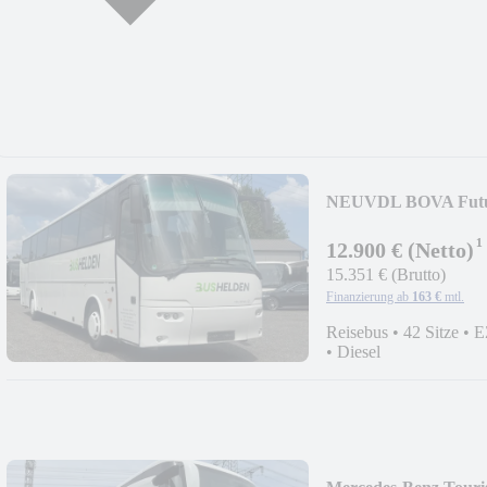
NEU
VDL BOVA Futu
¹
12.900 € (Netto)
15.351 € (Brutto)
Finanzierung ab
163 €
mtl.
Reisebus
•
42 Sitze
•
E
•
Diesel