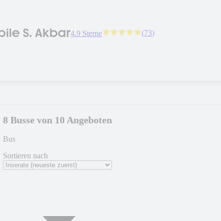
ile S. Akbar
(
73
)
4.9 Sterne
8 Busse von 10 Angeboten
Bus
Sortieren nach