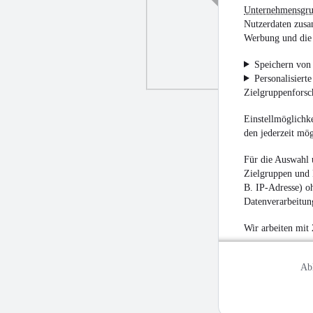
Unternehmensgr
Nutzerdaten zusa
Werbung und die 
Speichern von 
Personalisiert
Zielgruppenfors
Einstellmöglichke
den jederzeit mö
Für die Auswahl 
Zielgruppen und 
B. IP-Adresse) oh
Datenverarbeitung
Wir arbeiten mit
Ab