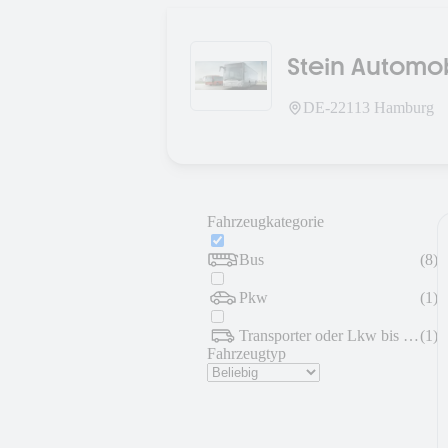
Stein Automob
DE-
22113
Hamburg
Fahrzeugkategorie
Bus
(
8
)
Pkw
(
1
)
Transporter oder Lkw bis 7,5 t
(
1
)
Fahrzeugtyp