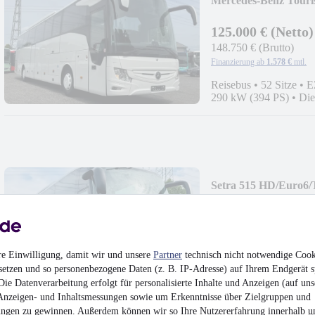
Mercedes-Benz Tou
125.000 € (Netto)
148.750 € (Brutto)
Finanzierung ab
1.578 €
mtl.
Reisebus
•
52 Sitze
•
E
290 kW (394 PS)
•
Die
Setra 515 HD/Euro
139.000 € (Netto)
165.410 € (Brutto)
Finanzierung ab
1.754 €
mtl.
re Einwilligung, damit wir und unsere
Partner
technisch nicht notwendige Cook
setzen und so personenbezogene Daten (z. B. IP-Adresse) auf Ihrem Endgerät s
Reisebus
•
51 Sitze
•
E
•
Diesel
ie Datenverarbeitung erfolgt für personalisierte Inhalte und Anzeigen (auf uns
Anzeigen- und Inhaltsmessungen sowie um Erkenntnisse über Zielgruppen und
ngen zu gewinnen. Außerdem können wir so Ihre Nutzererfahrung innerhalb
u