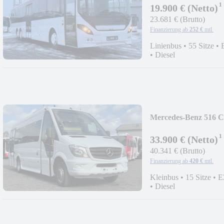
¹
19.900 € (Netto)
23.681 € (Brutto)
Finanzierung ab
252 €
mtl.
Linienbus
•
55 Sitze
•
•
Diesel
Mercedes-Benz 516 C
¹
33.900 € (Netto)
40.341 € (Brutto)
Finanzierung ab
420 €
mtl.
Kleinbus
•
15 Sitze
•
E
•
Diesel