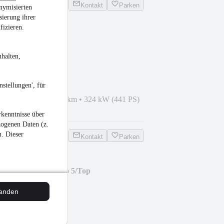
Kontakt
Parken
nymisierten
sierung ihrer
fizieren.
EV/P14
halten,
stellungen', für
Z 04/2013
•
593.000 km
•
324 kW (441 PS)
kenntnisse über
zogenen Daten (z.
n. Dieser
Kontakt
Parken
 Integro/Klima/Euro 5/Top
tanden