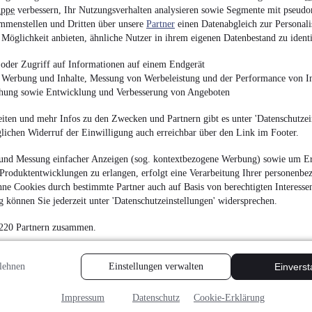
uppe
verbessern, Ihr Nutzungsverhalten analysieren sowie Segmente mit pseudo
mmenstellen und Dritten über unsere
Partner
einen Datenabgleich zur Personali
Möglichkeit anbieten, ähnliche Nutzer in ihrem eigenen Datenbestand zu identi
Neoplan Cityliner/E
oder Zugriff auf Informationen auf einem Endgerät
e Werbung und Inhalte, Messung von Werbeleistung und der Performance von In
¹
77.900 € (Netto)
chung sowie Entwicklung und Verbesserung von Angeboten
92.701 € (Brutto)
Finanzierung ab
983 €
mtl.
iten und mehr Infos zu den Zwecken und Partnern gibt es unter 'Datenschutzein
glichen Widerruf der Einwilligung auch erreichbar über den Link im Footer.
Reisebus
•
46 Sitze
•
E
•
Diesel
und Messung einfacher Anzeigen (sog. kontextbezogene Werbung) sowie um Er
Produktentwicklungen zu erlangen, erfolgt eine Verarbeitung Ihrer personenbe
ne Cookies durch bestimmte Partner auch auf Basis von berechtigten Interesse
 können Sie jederzeit unter 'Datenschutzeinstellungen' widersprechen.
 220 Partnern zusammen.
Mercedes-Benz O 550
¹
lehnen
Einstellungen verwalten
Einvers
26.900 € (Netto)
32.011 € (Brutto)
Impressum
Datenschutz
Cookie-Erklärung
Finanzierung ab
340 €
mtl.