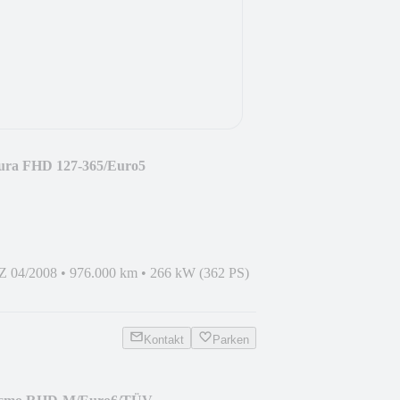
ra FHD 127-365/Euro5
Z 04/2008
•
976.000 km
•
266 kW (362 PS)
Kontakt
Parken