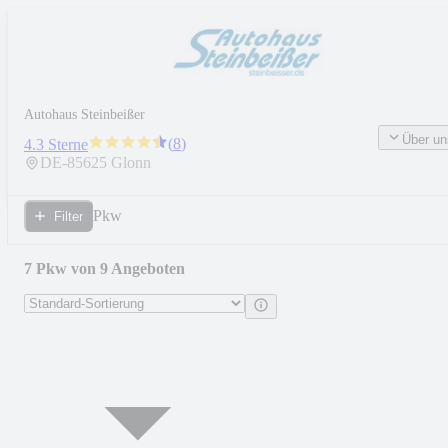
Autohaus Steinbeißer
Über un
(
8
)
4.3 Sterne
DE-
85625
Glonn
Pkw
Filter
7 Pkw von 9 Angeboten