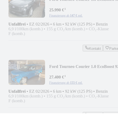
kW Titanium Auto
¹
25.990 €
Finanzierung ab
147 €
mtl.
Unfallfrei
•
EZ 02/2026
•
6 km
•
92 kW (125 PS)
•
Benzin
6,9 l/100km (komb.)
•
155 g CO₂/km (komb.)
•
CO₂-Klasse
F (komb.)
Kontakt
Park
Ford Tourneo Courier 1.0 EcoBoost 9
kW Titanium Auto
¹
27.400 €
Finanzierung ab
155 €
mtl.
Unfallfrei
•
EZ 02/2026
•
6 km
•
92 kW (125 PS)
•
Benzin
6,9 l/100km (komb.)
•
155 g CO₂/km (komb.)
•
CO₂-Klasse
F (komb.)
Kontakt
Park