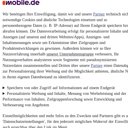
¹
MwSt. ausweisbar
Wir benötigen Ihre Einwilligung, damit wir und unsere
Partner
technisch nic
notwendige Cookies und ähnliche Technologien einsetzen und so
personenbezogene Daten (z. B. IP-Adresse) auf Ihrem Endgerät speichern bz
abrufen können. Die Datenverarbeitung erfolgt für personalisierte Inhalte un
Anzeigen (auf unseren und dritten Websites/Apps), Anzeigen- und
4.6 Sterne
Inhaltsmessungen sowie um Erkenntnisse über Zielgruppen und
App installieren
Nutze mobile.de schnell und einfach
Produktentwicklungen zu gewinnen. Außerdem können wir so Ihre
Nutzererfahrung innerhalb
unserer Unternehmensgruppe
verbessern, Ihr
Nutzungsverhalten analysieren sowie Segmente mit pseudonymisierten
Nutzerdaten zusammenstellen und Dritten über unsere
Partner
einen Datenabg
Impressum
zur Personalisierung ihrer Werbung und die Möglichkeit anbieten, ähnliche N
AGB
in ihrem eigenen Datenbestand zu identifizieren.
Vertrag widerrufen
Speichern von oder Zugriff auf Informationen auf einem Endgerät
Datenschutz
Personalisierte Werbung und Inhalte, Messung von Werbeleistung und der
Performance von Inhalten, Zielgruppenforschung sowie Entwicklung und
Datenschutzeinstellungen
Verbesserung von Angeboten
Erklärung zur Barrierefreiheit
Einstellmöglichkeiten und mehr Infos zu den Zwecken und Partnern gibt es u
Report Security Vulnerability (English)
'Datenschutzeinstellungen', für den jederzeit möglichen Widerruf der Einwill
auch erreichbar über den Link im Menü.