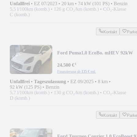
Unfallfrei
•
EZ 07/2023
•
20 km
•
74 kW (101 PS)
•
Benzin
5,5 l/100km (komb.)
•
126 g CO₂/km (komb.)
•
CO₂-Klasse
C (komb.)
Kontakt
Park
Ford Puma1,0 EcoBo. mHEV 92kW
Titan. Aut. WiPa 5J Gar
¹
24.500 €
Finanzierung ab
135 €
mtl.
Unfallfrei
•
Tageszulassung
•
EZ 09/2025
•
8 km
•
92 kW (125 PS)
•
Benzin
5,7 l/100km (komb.)
•
130 g CO₂/km (komb.)
•
CO₂-Klasse
D (komb.)
Kontakt
Park
Ford Tourneo Courier 1.0 EcoBoost 9