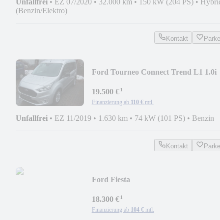
Unfallfrei
•
EZ 07/2020
•
32.000 km
•
150 kW (204 PS)
•
Hybri
(Benzin/Elektro)
Kontakt
Park
Ford Tourneo Connect Trend L1 1.0i
¹
19.500 €
Finanzierung ab
110 €
mtl.
Unfallfrei
•
EZ 11/2019
•
1.630 km
•
74 kW (101 PS)
•
Benzin
Kontakt
Park
Ford Fiesta
¹
18.300 €
Finanzierung ab
104 €
mtl.