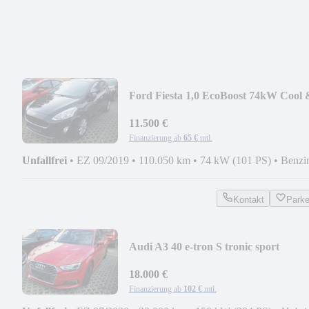
Ford Fiesta 1,0 EcoBoost 74kW Cool 
Connect Auto.
11.500 €
Finanzierung ab
65 €
mtl.
Unfallfrei
•
EZ 09/2019
•
110.050 km
•
74 kW (101 PS)
•
Benzi
Kontakt
Park
Audi A3 40 e-tron S tronic sport
Sportback
18.000 €
Finanzierung ab
102 €
mtl.