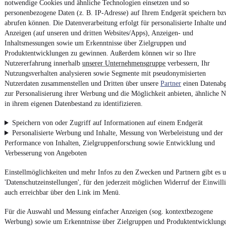
notwendige Cookies und ähnliche Technologien einsetzen und so
Vertrag widerrufen
personenbezogene Daten (z. B. IP-Adresse) auf Ihrem Endgerät speichern bz
abrufen können. Die Datenverarbeitung erfolgt für personalisierte Inhalte un
Datenschutz
Anzeigen (auf unseren und dritten Websites/Apps), Anzeigen- und
Datenschutzeinstellungen
Inhaltsmessungen sowie um Erkenntnisse über Zielgruppen und
Erklärung zur Barrierefreiheit
Produktentwicklungen zu gewinnen. Außerdem können wir so Ihre
Nutzererfahrung innerhalb
unserer Unternehmensgruppe
verbessern, Ihr
Report Security Vulnerability (English)
Nutzungsverhalten analysieren sowie Segmente mit pseudonymisierten
Nutzerdaten zusammenstellen und Dritten über unsere
Partner
einen Datenabg
zur Personalisierung ihrer Werbung und die Möglichkeit anbieten, ähnliche N
Powered by
in ihrem eigenen Datenbestand zu identifizieren.
Speichern von oder Zugriff auf Informationen auf einem Endgerät
Entdecke
Kleinwagen
,
SUV
und
Wohnmobile
und mehr bei
Personalisierte Werbung und Inhalte, Messung von Werbeleistung und der
mobile.de
Performance von Inhalten, Zielgruppenforschung sowie Entwicklung und
Verbesserung von Angeboten
Einstellmöglichkeiten und mehr Infos zu den Zwecken und Partnern gibt es u
'Datenschutzeinstellungen', für den jederzeit möglichen Widerruf der Einwill
auch erreichbar über den Link im Menü.
Für die Auswahl und Messung einfacher Anzeigen (sog. kontextbezogene
Werbung) sowie um Erkenntnisse über Zielgruppen und Produktentwicklung