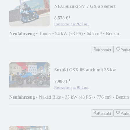
NEU
Suzuki SV 7 GX ab sofort
Bestellbar
¹
8.578 €
Finanzierung ab
97 €
mtl.
Neufahrzeug
•
Tourer
•
54 kW (73 PS)
•
645 cm³
•
Benzin
Kontakt
Park
Suzuki GSX 8S auch mit 35 kw
¹
7.990 €
Finanzierung ab
91 €
mtl.
Neufahrzeug
•
Naked Bike
•
35 kW (48 PS)
•
776 cm³
•
Benzin
Kontakt
Park