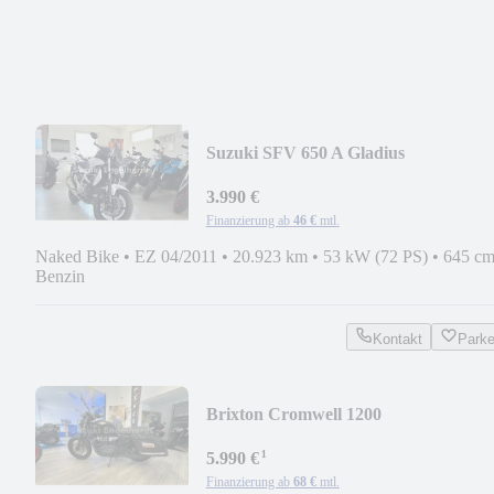
Suzuki SFV 650 A Gladius
3.990 €
Finanzierung ab
46 €
mtl.
Naked Bike
•
EZ 04/2011
•
20.923 km
•
53 kW (72 PS)
•
645 cm
Benzin
Kontakt
Park
Brixton Cromwell 1200
¹
5.990 €
Finanzierung ab
68 €
mtl.