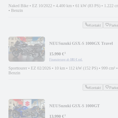
Naked Bike
•
EZ 10/2022
•
4.400 km
•
61 kW (83 PS)
•
1.222 c
•
Benzin
Kontakt
Park
NEU
Suzuki GSX-S 1000GX Travel
¹
15.990 €
Finanzierung ab
181 €
mtl.
Sporttourer
•
EZ 02/2026
•
10 km
•
112 kW (152 PS)
•
999 cm³
•
Benzin
Kontakt
Park
NEU
Suzuki GSX-S 1000GT
¹
13.990 €