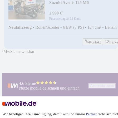
Suzuki Avenis 125 M6
¹
2.990 €
Finanzierung ab
34 €
mtl.
Neufahrzeug
•
Roller/Scooter
•
6 kW (8 PS)
•
124 cm³
•
Benzin
Kontakt
Park
¹
MwSt. ausweisbar
4.6 Sterne
App installieren
Nutze mobile.de schnell und einfach
Impressum
Wir benötigen Ihre Einwilligung, damit wir und unsere
Partner
technisch nic
AGB