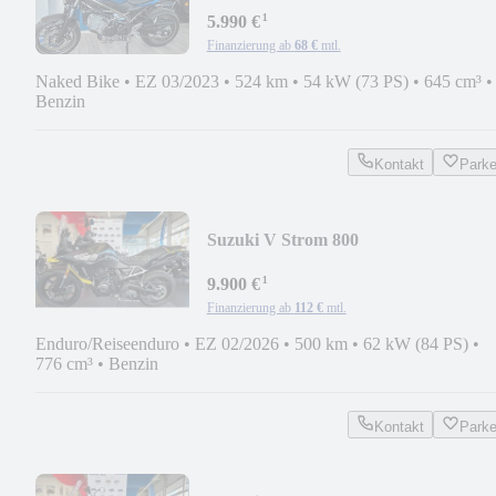
¹
5.990 €
Finanzierung ab
68 €
mtl.
Naked Bike
•
EZ 03/2023
•
524 km
•
54 kW (73 PS)
•
645 cm³
•
Benzin
Kontakt
Park
Suzuki V Strom 800
¹
9.900 €
Finanzierung ab
112 €
mtl.
Enduro/Reiseenduro
•
EZ 02/2026
•
500 km
•
62 kW (84 PS)
•
776 cm³
•
Benzin
Kontakt
Park