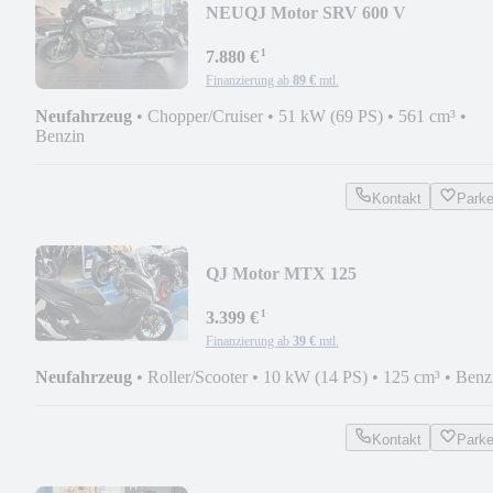
NEU
QJ Motor SRV 600 V
¹
7.880 €
Finanzierung ab
89 €
mtl.
Neufahrzeug
•
Chopper/Cruiser
•
51 kW (69 PS)
•
561 cm³
•
Benzin
Kontakt
Park
QJ Motor MTX 125
¹
3.399 €
Finanzierung ab
39 €
mtl.
Neufahrzeug
•
Roller/Scooter
•
10 kW (14 PS)
•
125 cm³
•
Benz
Kontakt
Park