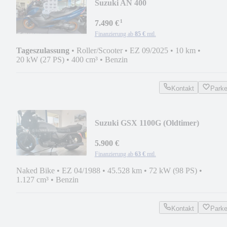
Suzuki AN 400
¹
7.490 €
Finanzierung ab
85 €
mtl.
Tageszulassung
•
Roller/Scooter
•
EZ 09/2025
•
10 km
•
20 kW (27 PS)
•
400 cm³
•
Benzin
Kontakt
Park
Suzuki GSX 1100G (Oldtimer)
5.900 €
Finanzierung ab
63 €
mtl.
Naked Bike
•
EZ 04/1988
•
45.528 km
•
72 kW (98 PS)
•
1.127 cm³
•
Benzin
Kontakt
Park