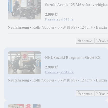
Suzuki Avenis 125 M6 sofort verfügba
¹
2.999 €
Finanzierung ab
34 €
mtl.
Neufahrzeug
•
Roller/Scooter
•
6 kW (8 PS)
•
124 cm³
•
Benzin
Kontakt
Park
NEU
Suzuki Burgmann Street EX
¹
2.990 €
Finanzierung ab
34 €
mtl.
Neufahrzeug
•
Roller/Scooter
•
6 kW (8 PS)
•
124 cm³
•
Benzin
Kontakt
Park