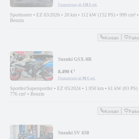
Finanzierung ab
158 €
mtl.
Sporttourer
•
EZ 03/2026
•
20 km
•
112 kW (152 PS)
•
999 cm³
•
Benzin
Kontakt
Park
Suzuki GSX-8R
¹
8.490 €
Finanzierung ab
96 €
mtl.
Sportler/Supersportler
•
EZ 05/2024
•
1.950 km
•
61 kW (83 PS)
776 cm³
•
Benzin
Kontakt
Park
Suzuki SV 650