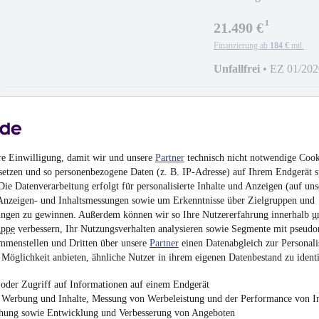
LED*STANDHEIZ*N
¹
21.490 €
Finanzierung ab
184 €
mtl.
Unfallfrei
•
EZ 01/202
Ford Transit Kaste
re Einwilligung, damit wir und unsere
Partner
technisch nicht notwendige Cook
setzen und so personenbezogene Daten (z. B. IP-Adresse) auf Ihrem Endgerät s
¹
ie Datenverarbeitung erfolgt für personalisierte Inhalte und Anzeigen (auf uns
16.490 €
Anzeigen- und Inhaltsmessungen sowie um Erkenntnisse über Zielgruppen und
Finanzierung ab
141 €
mtl.
ngen zu gewinnen. Außerdem können wir so Ihre Nutzererfahrung innerhalb
u
uppe
verbessern, Ihr Nutzungsverhalten analysieren sowie Segmente mit pseudo
Unfallfrei
•
EZ 08/201
mmenstellen und Dritten über unsere
Partner
einen Datenabgleich zur Personali
Möglichkeit anbieten, ähnliche Nutzer in ihrem eigenen Datenbestand zu identi
oder Zugriff auf Informationen auf einem Endgerät
e Werbung und Inhalte, Messung von Werbeleistung und der Performance von In
chung sowie Entwicklung und Verbesserung von Angeboten