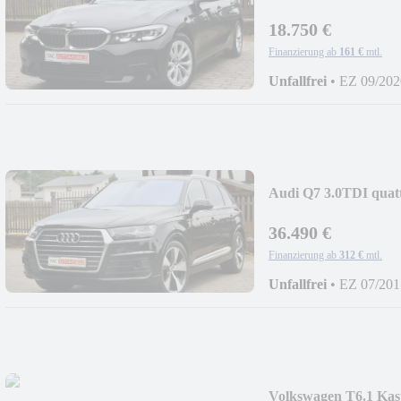
18.750 €
Finanzierung ab
161 €
mtl.
Unfallfrei
•
EZ 09/202
Audi Q7 3.0TDI qua
36.490 €
Finanzierung ab
312 €
mtl.
Unfallfrei
•
EZ 07/201
Volkswagen T6.1 Kas