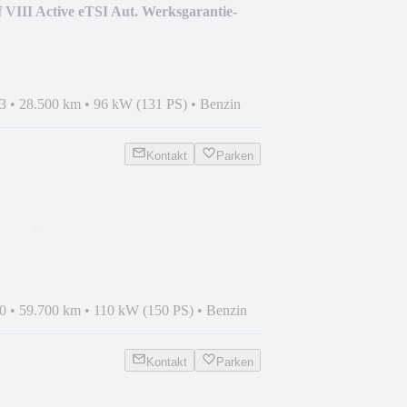
 VIII Active eTSI Aut. Werksgarantie-
3
•
28.500 km
•
96 kW (131 PS)
•
Benzin
Kontakt
Parken
SG*Virtual*ACC*Pano*Lane*
0
•
59.700 km
•
110 kW (150 PS)
•
Benzin
Kontakt
Parken