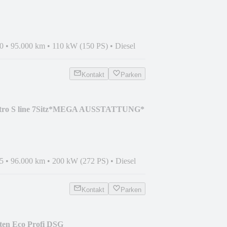
0
•
95.000 km
•
110 kW (150 PS)
•
Diesel
Kontakt
Parken
ttro S line 7Sitz*MEGA AUSSTATTUNG*
5
•
96.000 km
•
200 kW (272 PS)
•
Diesel
Kontakt
Parken
ten Eco Profi DSG