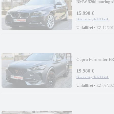
BMW 520d touring
GEPFLEGT*
15.990 €
Finanzierung ab
137 €
mtl.
Unfallfrei
•
EZ 12/201
Cupra Formentor 
LACK*Schalensitze
19.980 €
Finanzierung ab
171 €
mtl.
Unfallfrei
•
EZ 08/202