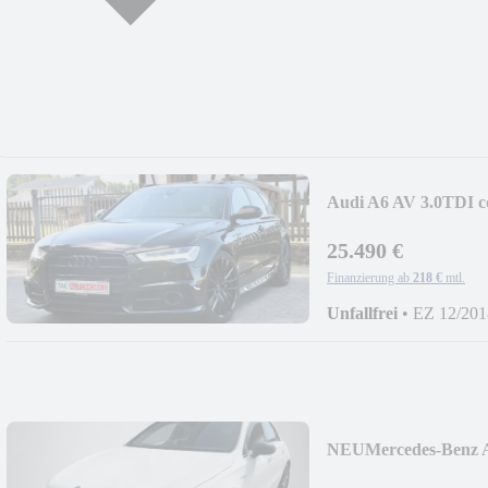
Audi A6 AV 3.0TDI c
PANO*MATRX*LE
25.490 €
Finanzierung ab
218 €
mtl.
Unfallfrei
•
EZ 12/201
NEU
Mercedes-Benz