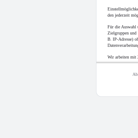
Einstellmöglichke
den jederzeit mö
Für die Auswahl 
Zielgruppen und 
B. IP-Adresse) oh
Datenverarbeitung
Wir arbeiten mit
Ab