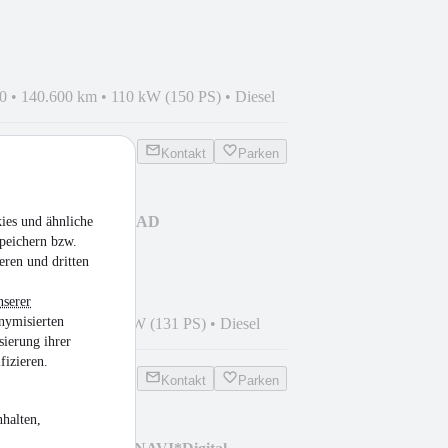
AVI*1.H
0
•
140.600 km
•
110 kW (150 PS)
•
Diesel
Kontakt
Parken
n 350 L3 Trend ALLRAD
ies und ähnliche
peichern bzw.
eren und dritten
nserer
nymisierten
8
•
99.000 km
•
96 kW (131 PS)
•
Diesel
sierung ihrer
fizieren.
Kontakt
Parken
halten,