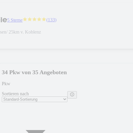
le
(
133
)
5 Sterne
en/ 25km v. Koblenz
34 Pkw von 35 Angeboten
Pkw
Sortieren nach