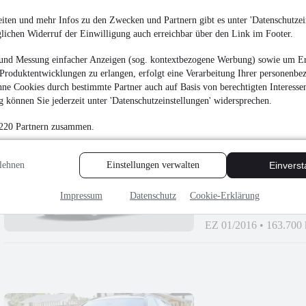
Volkswagen Golf VII
Cockpit*
iten und mehr Infos zu den Zwecken und Partnern gibt es unter 'Datenschutzein
¹
19.490 €
glichen Widerruf der Einwilligung auch erreichbar über den Link im Footer.
Finanzierung ab
167 €
mtl.
und Messung einfacher Anzeigen (sog. kontextbezogene Werbung) sowie um Er
Unfallfrei
•
EZ 03/202
Produktentwicklungen zu erlangen, erfolgt eine Verarbeitung Ihrer personenbe
ne Cookies durch bestimmte Partner auch auf Basis von berechtigten Interesse
 können Sie jederzeit unter 'Datenschutzeinstellungen' widersprechen.
 220 Partnern zusammen.
BMW X5 xDrive 30d 
lehnen
Einstellungen verwalten
Einvers
23.480 €
Impressum
Datenschutz
Cookie-Erklärung
Finanzierung ab
201 €
mtl.
EZ 01/2016
•
163.700