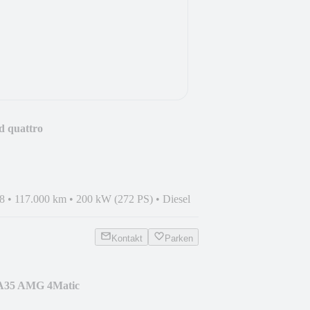
d quattro
DER*LUFT*
8
•
117.000 km
•
200 kW (272 PS)
•
Diesel
Kontakt
Parken
 A35 AMG 4Matic