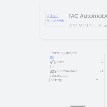
TAC Automobi
DE-
56281
Emmelshaus
Fahrzeugkategorie
Pkw
(
34
)
Baumaschine
(
1
)
Fahrzeugtyp