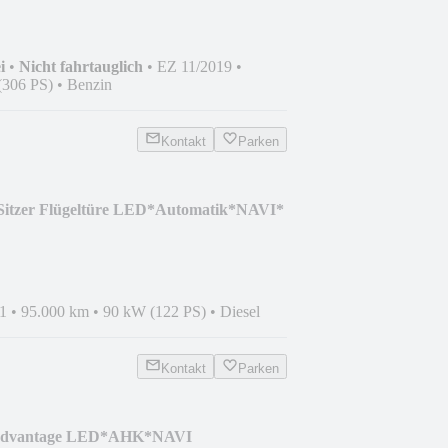
i
•
Nicht fahrtauglich
•
EZ 11/2019
•
(306 PS)
•
Benzin
Kontakt
Parken
Sitzer Flügeltüre LED*Automatik*NAVI*
1
•
95.000 km
•
90 kW (122 PS)
•
Diesel
Kontakt
Parken
 Advantage LED*AHK*NAVI