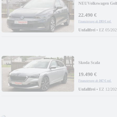
NEU
Volkswagen Golf
2028
22.490 €
Finanzierung ab
193 €
mtl.
Unfallfrei
•
EZ 05/202
Skoda Scala
*Style*LED*RFK*D
19.490 €
Finanzierung ab
167 €
mtl.
Unfallfrei
•
EZ 12/202