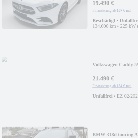
19.490 €
Finanzierung ab
167 €
mtl.
Beschädigt
•
Unfallfre
134.000 km
•
225 kW 
Volkswagen Caddy 5
21.490 €
Finanzierung ab
184 €
mtl.
Unfallfrei
•
EZ 02/202
BMW 318d touring