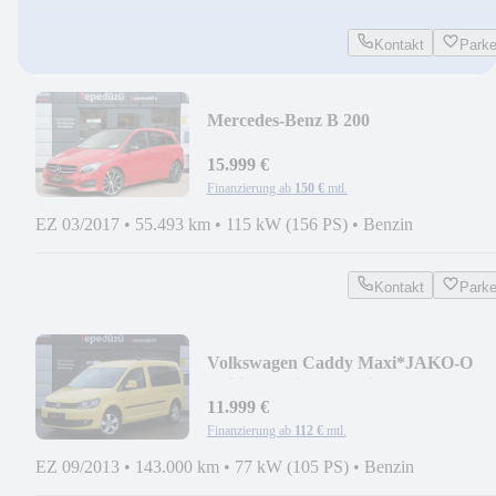
Kontakt
Park
Mercedes-Benz B 200
Urban*PANO*LED*NAVI
COMAND*T-LEDER*NIGHT*
15.999 €
Finanzierung ab
150 €
mtl.
EZ 03/2017
•
55.493 km
•
115 kW (156 PS)
•
Benzin
Kontakt
Park
Volkswagen Caddy Maxi*JAKO-O
Edition*7-Sitzer*Navi*1.Hand
11.999 €
Finanzierung ab
112 €
mtl.
EZ 09/2013
•
143.000 km
•
77 kW (105 PS)
•
Benzin