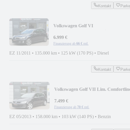
Kontakt
Park
Volkswagen Golf VI
GTD*1.Hand*17"Zoll*Klimaauto*SH
6.999 €
Finanzierung ab
66 €
mtl.
EZ 11/2011
•
135.000 km
•
125 kW (170 PS)
•
Diesel
Kontakt
Park
Volkswagen Golf VII Lim. Comfortlin
BMT*NAVI*KLIMA*SHZ*PDC
7.499 €
Finanzierung ab
70 €
mtl.
EZ 05/2013
•
158.000 km
•
103 kW (140 PS)
•
Benzin