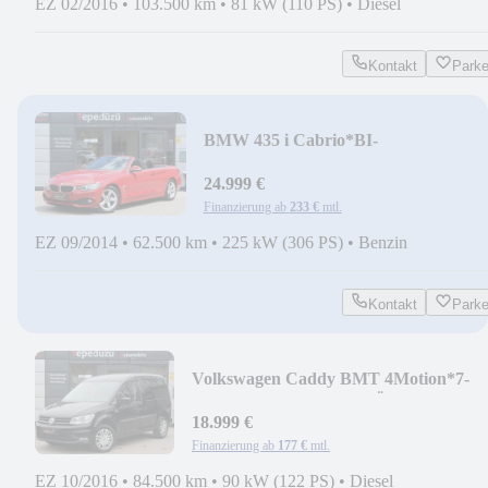
EZ 02/2016
•
103.500 km
•
81 kW (110 PS)
•
Diesel
Kontakt
Park
BMW 435 i Cabrio*BI-
XENON*HUD*LEDER*NAVI
PROF*KAMERA
24.999 €
Finanzierung ab
233 €
mtl.
EZ 09/2014
•
62.500 km
•
225 kW (306 PS)
•
Benzin
Kontakt
Park
Volkswagen Caddy BMT 4Motion*7-
SITZER*2xSCHIEBETÜRE*AHK*P
18.999 €
Finanzierung ab
177 €
mtl.
EZ 10/2016
•
84.500 km
•
90 kW (122 PS)
•
Diesel