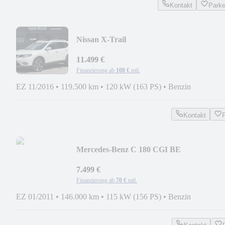
Kontakt
Park
Nissan X-Trail
Tekna*LEDER*NAVI*LED*KEYGO*PA
SITZER
11.499 €
Finanzierung ab
108 €
mtl.
EZ 11/2016
•
119.500 km
•
120 kW (163 PS)
•
Benzin
Kontakt
Mercedes-Benz C 180 CGI BE
AUTOMATIK*KLIMAAUTO*SHZ*AH
NEU
7.499 €
Finanzierung ab
70 €
mtl.
EZ 01/2011
•
146.000 km
•
115 kW (156 PS)
•
Benzin