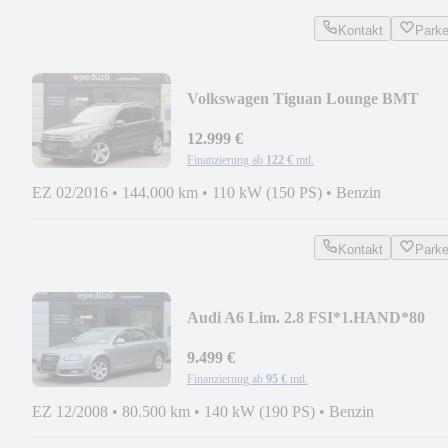
Kontakt
Park
Volkswagen Tiguan Lounge BMT
DSG*NAVI*R-KAM*19 ZOLL R-
LINE
12.999 €
Finanzierung ab
122 €
mtl.
EZ 02/2016
•
144.000 km
•
110 kW (150 PS)
•
Benzin
Kontakt
Park
Audi A6 Lim. 2.8 FSI*1.HAND*80
TKM*XENON*ALU*
9.499 €
Finanzierung ab
95 €
mtl.
EZ 12/2008
•
80.500 km
•
140 kW (190 PS)
•
Benzin