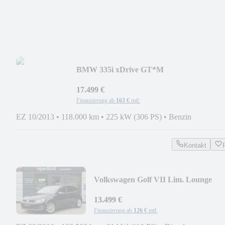
BMW 335i xDrive GT*M
SPORTPAKET*PANO*ACC*HUD*KA
17.499 €
Finanzierung ab
163 €
mtl.
EZ 10/2013
•
118.000 km
•
225 kW (306 PS)
•
Benzin
Kontakt
Volkswagen Golf VII Lim. Lounge
DSG*STANDHEIZUNG*NAVI*AH
13.499 €
Finanzierung ab
126 €
mtl.