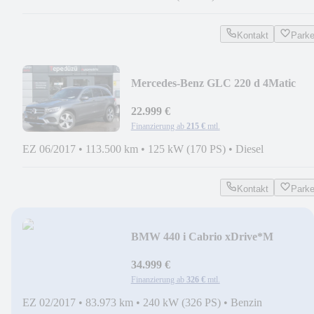
Kontakt
Park
Mercedes-Benz GLC 220 d 4Matic
EXCLUSIVE*LED*NAVI*AHK*T-
LEDER*
22.999 €
Finanzierung ab
215 €
mtl.
EZ 06/2017
•
113.500 km
•
125 kW (170 PS)
•
Diesel
Kontakt
Park
BMW 440 i Cabrio xDrive*M
SPORT*ACC*LED*HUD*SPAGA*
34.999 €
Finanzierung ab
326 €
mtl.
EZ 02/2017
•
83.973 km
•
240 kW (326 PS)
•
Benzin