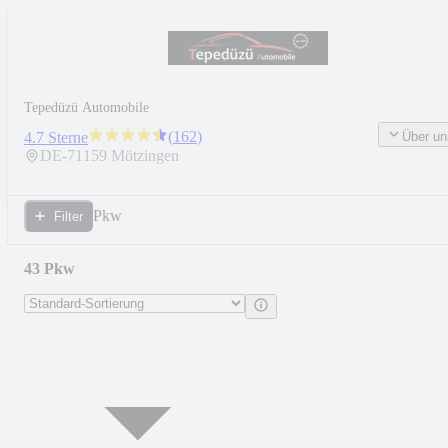
Tepedüzü Automobile
(
162
)
Über un
4.7 Sterne
DE-
71159
Mötzingen
Pkw
Filter
43 Pkw