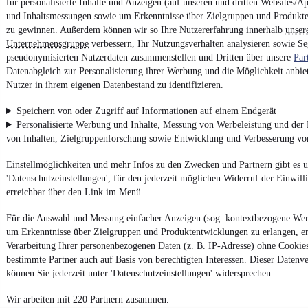
für personalisierte Inhalte und Anzeigen (auf unseren und dritten Websites/A
und Inhaltsmessungen sowie um Erkenntnisse über Zielgruppen und Produkt
zu gewinnen. Außerdem können wir so Ihre Nutzererfahrung innerhalb
unser
Unternehmensgruppe
verbessern, Ihr Nutzungsverhalten analysieren sowie S
pseudonymisierten Nutzerdaten zusammenstellen und Dritten über unsere
Par
Datenabgleich zur Personalisierung ihrer Werbung und die Möglichkeit anbiet
Nutzer in ihrem eigenen Datenbestand zu identifizieren.
Speichern von oder Zugriff auf Informationen auf einem Endgerät
Personalisierte Werbung und Inhalte, Messung von Werbeleistung und der
von Inhalten, Zielgruppenforschung sowie Entwicklung und Verbesserung v
Einstellmöglichkeiten und mehr Infos zu den Zwecken und Partnern gibt es u
'Datenschutzeinstellungen', für den jederzeit möglichen Widerruf der Einwil
erreichbar über den Link im Menü.
Für die Auswahl und Messung einfacher Anzeigen (sog. kontextbezogene We
um Erkenntnisse über Zielgruppen und Produktentwicklungen zu erlangen, er
Verarbeitung Ihrer personenbezogenen Daten (z. B. IP-Adresse) ohne Cookie
bestimmte Partner auch auf Basis von berechtigten Interessen. Dieser Datenv
können Sie jederzeit unter 'Datenschutzeinstellungen' widersprechen.
Wir arbeiten mit 220 Partnern zusammen.