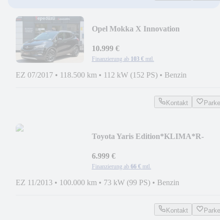
Opel Mokka X Innovation
4x4*NAVI*T-
LEDER*KEYLESS*LED*
10.999 €
Finanzierung ab
103 €
mtl.
EZ 07/2017
•
118.500 km
•
112 kW (152 PS)
•
Benzin
Kontakt
Park
Toyota Yaris Edition*KLIMA*R-
KAMERA*100TKM*1.HAND*
6.999 €
Finanzierung ab
66 €
mtl.
EZ 11/2013
•
100.000 km
•
73 kW (99 PS)
•
Benzin
Kontakt
Park