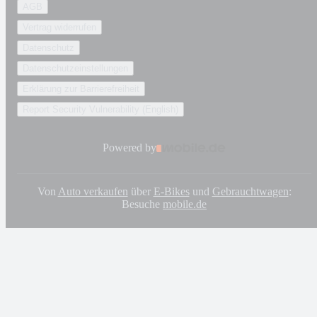
AGB
Vertrag widerrufen
Datenschutz
Datenschutzeinstellungen
Erklärung zur Barrierefreiheit
Report Security Vulnerability (English)
Powered by
Von
Auto verkaufen
über
E-Bikes
und
Gebrauchtwagen
:
Besuche
mobile.de