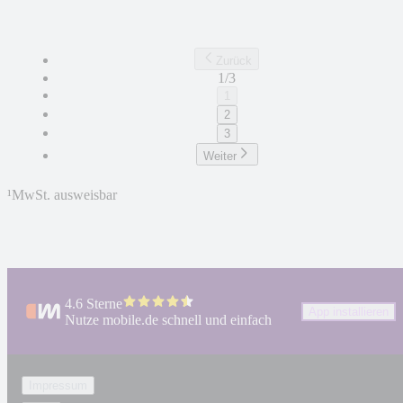
Zurück
1/3
1
2
3
Weiter
¹
MwSt. ausweisbar
4.6 Sterne
App installieren
Nutze mobile.de schnell und einfach
Impressum