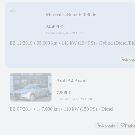
Mercedes-Benz E 300 de
Lim.*LED*STANDHZG*NAVI*KAMER
¹
24.499 €
Finanzierung ab
229 €
mtl.
EZ 12/2019
•
95.000 km
•
143 kW (194 PS)
•
Hybrid (Diesel/Ele
Kont
Audi A4 Avant
Attraction*Klimaauto.*AHK*ALU*
7.999 €
Finanzierung ab
75 €
mtl.
EZ 07/2014
•
147.000 km
•
110 kW (150 PS)
•
Diesel
Kontakt
Park