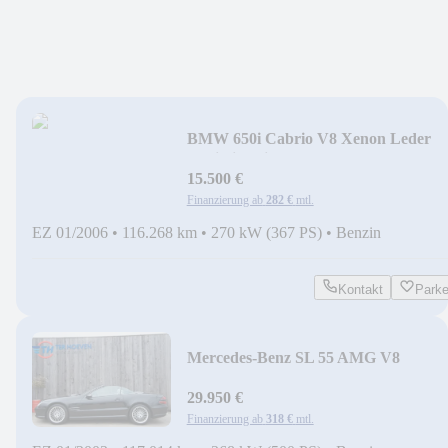
BMW 650i Cabrio V8 Xenon Leder
Navi Sitzheizung
15.500 €
Finanzierung ab
282 €
mtl.
EZ 01/2006
•
116.268 km
•
270 kW (367 PS)
•
Benzin
Kontakt
Park
Mercedes-Benz SL 55 AMG V8
Kompressor ABC Bose Leder
29.950 €
Finanzierung ab
318 €
mtl.