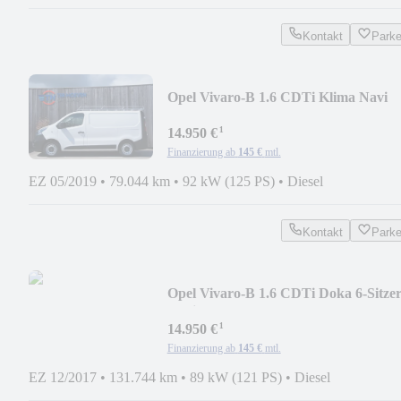
Kontakt
Park
Opel Vivaro-B 1.6 CDTi Klima Navi
Kamera CarPlay EU6
¹
14.950 €
Finanzierung ab
145 €
mtl.
EZ 05/2019
•
79.044 km
•
92 kW (125 PS)
•
Diesel
Kontakt
Park
Opel Vivaro-B 1.6 CDTi Doka 6-Sitze
Navi Kamera AHK
¹
14.950 €
Finanzierung ab
145 €
mtl.
EZ 12/2017
•
131.744 km
•
89 kW (121 PS)
•
Diesel