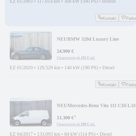
EZ 01/2003
•
117.014 km
•
368 kW (500 PS)
•
Benzin
Kontakt
Park
NEU
BMW 320d Luxury Line
Schiebedach 360° Kamera ACC
24.900 €
Finanzierung ab
241 €
mtl.
EZ 01/2020
•
129.529 km
•
140 kW (190 PS)
•
Diesel
Kontakt
Park
NEU
Mercedes-Benz Vito 111 CDi L1
Klima PDC 3-Sitz Euro6
¹
11.300 €
Finanzierung ab
109 €
mtl.
EZ 04/2017
•
133.093 km
•
84 kW (114 PS)
•
Diesel