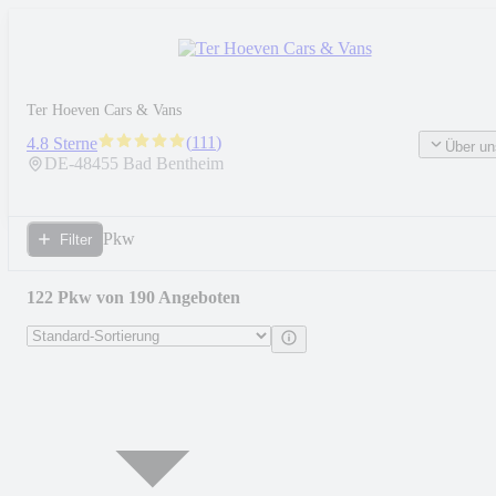
Ter Hoeven Cars & Vans
(
111
)
4.8 Sterne
Über un
DE-
48455
Bad Bentheim
Pkw
Filter
122 Pkw von 190 Angeboten