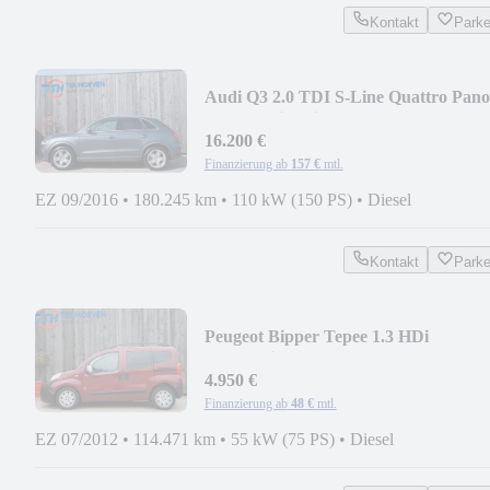
Kontakt
Park
Audi Q3 2.0 TDI S-Line Quattro Pano
Kamera Sitzheizun
16.200 €
Finanzierung ab
157 €
mtl.
EZ 09/2016
•
180.245 km
•
110 kW (150 PS)
•
Diesel
Kontakt
Park
Peugeot Bipper Tepee 1.3 HDi
Automatik Rechtslenker
4.950 €
Finanzierung ab
48 €
mtl.
EZ 07/2012
•
114.471 km
•
55 kW (75 PS)
•
Diesel