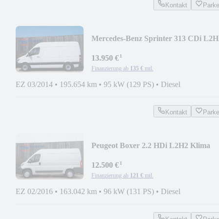
Kontakt
Park
Mercedes-Benz Sprinter 313 CDi L2H
Apple Carplay AHK 95KW Eu5
¹
13.950 €
Finanzierung ab
135 €
mtl.
EZ 03/2014
•
195.654 km
•
95 kW (129 PS)
•
Diesel
Kontakt
Park
Peugeot Boxer 2.2 HDi L2H2 Klima
Kamera Tempomat AHK E5
¹
12.500 €
Finanzierung ab
121 €
mtl.
EZ 02/2016
•
163.042 km
•
96 kW (131 PS)
•
Diesel