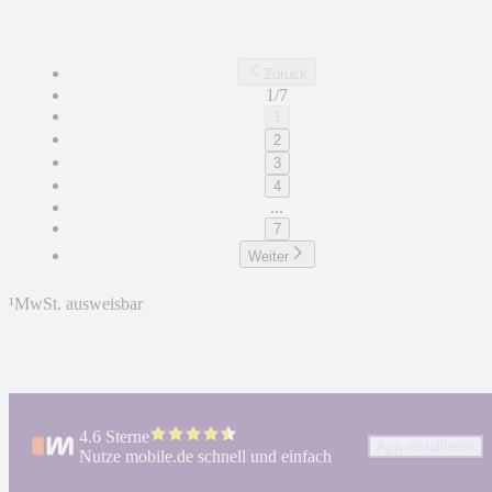
Zurück
1/7
1
2
3
4
...
7
Weiter
¹
MwSt. ausweisbar
4.6 Sterne
App installieren
Nutze mobile.de schnell und einfach