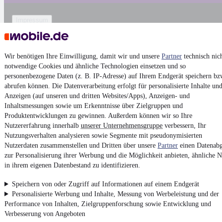
Impressum
AGB
Vertrag widerrufen
Wir benötigen Ihre Einwilligung, damit wir und unsere
Partner
technisch nic
Datenschutz
notwendige Cookies und ähnliche Technologien einsetzen und so
personenbezogene Daten (z. B. IP-Adresse) auf Ihrem Endgerät speichern bz
Datenschutzeinstellungen
abrufen können. Die Datenverarbeitung erfolgt für personalisierte Inhalte un
Erklärung zur Barrierefreiheit
Anzeigen (auf unseren und dritten Websites/Apps), Anzeigen- und
Inhaltsmessungen sowie um Erkenntnisse über Zielgruppen und
Report Security Vulnerability (English)
Produktentwicklungen zu gewinnen. Außerdem können wir so Ihre
Nutzererfahrung innerhalb
unserer Unternehmensgruppe
verbessern, Ihr
Powered by
Nutzungsverhalten analysieren sowie Segmente mit pseudonymisierten
Nutzerdaten zusammenstellen und Dritten über unsere
Partner
einen Datenabg
zur Personalisierung ihrer Werbung und die Möglichkeit anbieten, ähnliche N
Weitere Fahrzeuge gibt es auf mobile.de, dem Marktplatz für
in ihrem eigenen Datenbestand zu identifizieren.
Autos
und
Motorräder
Speichern von oder Zugriff auf Informationen auf einem Endgerät
Personalisierte Werbung und Inhalte, Messung von Werbeleistung und der
Performance von Inhalten, Zielgruppenforschung sowie Entwicklung und
Verbesserung von Angeboten