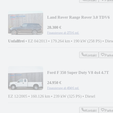
Kontakt
Park
Land Rover Range Rover 3.0 TDV6
Autobiography 4x4 Pano
28.300 €
Finanzierung ab
273 €
mtl.
Unfallfrei
•
EZ 04/2013
•
179.264 km
•
190 kW (258 PS)
•
Dies
Kontakt
Park
Ford F 350 Super Duty V8 4x4 4.7T
Zuglast
24.950 €
Finanzierung ab
454 €
mtl.
EZ 12/2005
•
160.126 km
•
239 kW (325 PS)
•
Diesel
Kontakt
Park