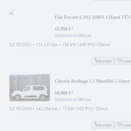
Fiat Ducato L2H2 160PS 1.Hand TÜ
2028 AHK
¹
15.950 €
Finanzierung ab
154 €
mtl.
EZ 02/2021
•
151.133 km
•
118 kW (160 PS)
•
Diesel
Kontakt
Park
Citroën Berlingo 1.5 BlueHDi 5-Sitzer
Klima Tempomat AHK
¹
10.900 €
Finanzierung ab
106 €
mtl.
EZ 05/2020
•
142.164 km
•
75 kW (102 PS)
•
Diesel
Kontakt
Park