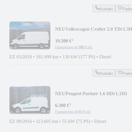
Kontakt
Park
NEU
Volkswagen Crafter 2.0 TDi L3
Automatik Klima Navi 130KW
¹
19.500 €
Finanzierung ab
189 €
mtl.
EZ 03/2018
•
181.998 km
•
130 kW (177 PS)
•
Diesel
Kontakt
Park
NEU
Peugeot Partner 1.6 HDi L1H1
Klima Dachträger Zahnriemen
¹
6.300 €
Finanzierung ab
61 €
mtl.
EZ 09/2016
•
113.605 km
•
55 kW (75 PS)
•
Diesel