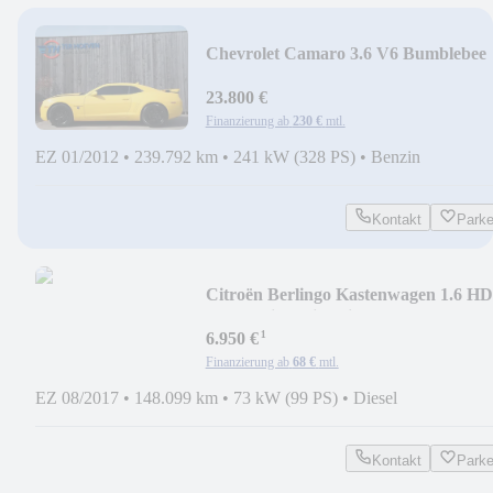
Chevrolet Camaro 3.6 V6 Bumblebee
HUD Xenon
23.800 €
Finanzierung ab
230 €
mtl.
EZ 01/2012
•
239.792 km
•
241 kW (328 PS)
•
Benzin
Kontakt
Park
Citroën Berlingo Kastenwagen 1.6 HD
L1H1 Klima Sitzheiz
¹
6.950 €
Finanzierung ab
68 €
mtl.
EZ 08/2017
•
148.099 km
•
73 kW (99 PS)
•
Diesel
Kontakt
Park