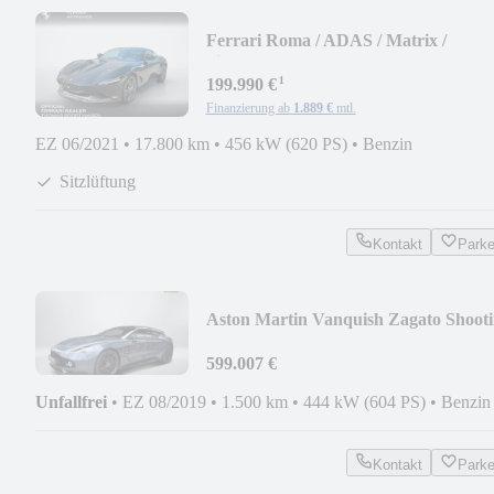
Ferrari Roma / ADAS / Matrix /
Sitzlüftung / Daytona
¹
199.990 €
Finanzierung ab
1.889 €
mtl.
EZ 06/2021
•
17.800 km
•
456 kW (620 PS)
•
Benzin
Sitzlüftung
Kontakt
Park
Aston Martin Vanquish Zagato Shoot
Brake Nr. 92/99
599.007 €
Unfallfrei
•
EZ 08/2019
•
1.500 km
•
444 kW (604 PS)
•
Benzin
Kontakt
Park