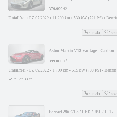
Carbon
¹
379.990 €
Unfallfrei
•
EZ 07/2022
•
11.200 km
•
530 kW (721 PS)
•
Benzi
Kontakt
Park
Aston Martin V12 Vantage - Carbon
Packs/Homelink/Livery
¹
399.000 €
Unfallfrei
•
EZ 09/2022
•
1.700 km
•
515 kW (700 PS)
•
Benzin
*1 of 333*
Kontakt
Park
Ferrari 296 GTS / LED / JBL / Lift /
Sitzbelüftung