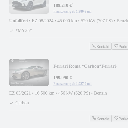
¹
189.210 €
Finanzierung ab
1.980 €
mtl.
Unfallfrei
•
EZ 08/2024
•
45.000 km
•
520 kW (707 PS)
•
Benzi
*MY25*
Kontakt
Park
Ferrari Roma *Carbon*Ferrari-
Dresden*
199.990 €
Finanzierung ab
1.927 €
mtl.
EZ 03/2021
•
16.500 km
•
456 kW (620 PS)
•
Benzin
Carbon
Kontakt
Park