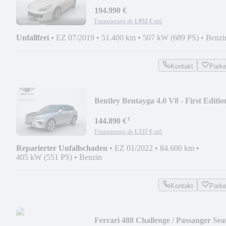
Display
194.990 €
Finanzierung ab
1.952 €
mtl.
Unfallfrei
•
EZ 07/2019
•
51.400 km
•
507 kW (689 PS)
•
Benzi
Kontakt
Park
Bentley Bentayga 4.0 V8 - First Editio
duo tone
¹
144.890 €
Finanzierung ab
1.537 €
mtl.
Reparierter Unfallschaden
•
EZ 01/2022
•
84.600 km
•
405 kW (551 PS)
•
Benzin
Kontakt
Park
Ferrari 488 Challenge / Passanger Seat