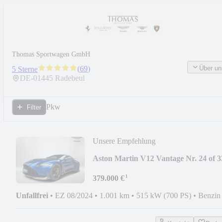
Thomas Sportwagen GmbH
Über un
(
69
)
5 Sterne
DE-
01445
Radebeul
Pkw
Filter
Unsere Empfehlung
Aston Martin V12 Vantage Nr. 24 of 3
¹
379.000 €
Unfallfrei
•
EZ 08/2024
•
1.001 km
•
515 kW (700 PS)
•
Benzin