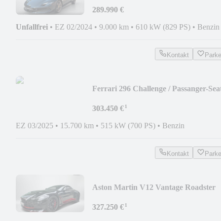
289.990 €
Unfallfrei
•
EZ 02/2024
•
9.000 km
•
610 kW (829 PS)
•
Benzin
Kontakt
Park
Ferrari 296 Challenge / Passanger-Seat
Race-Car
¹
303.450 €
EZ 03/2025
•
15.700 km
•
515 kW (700 PS)
•
Benzin
Kontakt
Park
Aston Martin V12 Vantage Roadster
¹
327.250 €