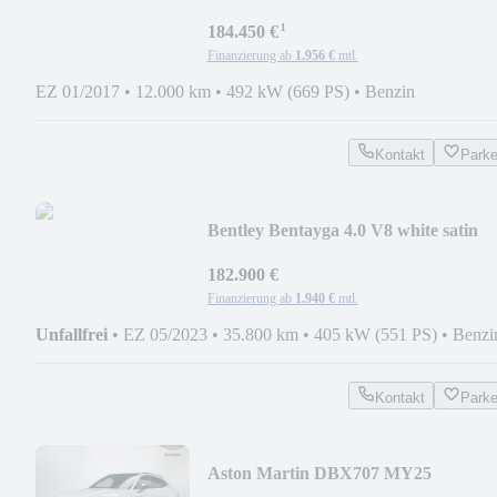
Race-Car
¹
184.450 €
Finanzierung ab
1.956 €
mtl.
EZ 01/2017
•
12.000 km
•
492 kW (669 PS)
•
Benzin
Kontakt
Park
Bentley Bentayga 4.0 V8 white satin
182.900 €
Finanzierung ab
1.940 €
mtl.
Unfallfrei
•
EZ 05/2023
•
35.800 km
•
405 kW (551 PS)
•
Benzi
Kontakt
Park
Aston Martin DBX707 MY25