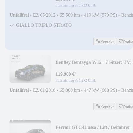
Finanzierung ab
1.733 €
mtl.
Unfallfrei
•
EZ 05/2012
•
65.500 km
•
419 kW (570 PS)
•
Benzi
GIALLO TRIPLO STRATO
Kontakt
Park
Bentley Bentayga W12 - 7-Sitzer; TV;
Fond Entertainment
¹
119.900 €
Finanzierung ab
1.272 €
mtl.
Unfallfrei
•
EZ 01/2018
•
65.000 km
•
447 kW (608 PS)
•
Benzi
Kontakt
Park
Ferrari GTC4Lusso / Lift / Beifahrer-