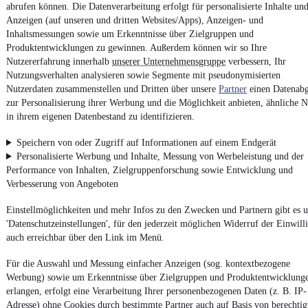
abrufen können. Die Datenverarbeitung erfolgt für personalisierte Inhalte un
Report Security Vulnerability (English)
Anzeigen (auf unseren und dritten Websites/Apps), Anzeigen- und
Inhaltsmessungen sowie um Erkenntnisse über Zielgruppen und
Produktentwicklungen zu gewinnen. Außerdem können wir so Ihre
Powered by
Nutzererfahrung innerhalb
unserer Unternehmensgruppe
verbessern, Ihr
Nutzungsverhalten analysieren sowie Segmente mit pseudonymisierten
Nutzerdaten zusammenstellen und Dritten über unsere
Partner
einen Datenabg
Noch mehr
neue Autos
unterschiedlicher Marken, auch als
zur Personalisierung ihrer Werbung und die Möglichkeit anbieten, ähnliche N
Leasing-Angebote
, gibt es bei mobile.de
in ihrem eigenen Datenbestand zu identifizieren.
Speichern von oder Zugriff auf Informationen auf einem Endgerät
Personalisierte Werbung und Inhalte, Messung von Werbeleistung und der
Performance von Inhalten, Zielgruppenforschung sowie Entwicklung und
Verbesserung von Angeboten
Einstellmöglichkeiten und mehr Infos zu den Zwecken und Partnern gibt es u
'Datenschutzeinstellungen', für den jederzeit möglichen Widerruf der Einwill
auch erreichbar über den Link im Menü.
Für die Auswahl und Messung einfacher Anzeigen (sog. kontextbezogene
Werbung) sowie um Erkenntnisse über Zielgruppen und Produktentwicklung
erlangen, erfolgt eine Verarbeitung Ihrer personenbezogenen Daten (z. B. IP-
Adresse) ohne Cookies durch bestimmte Partner auch auf Basis von berechtig