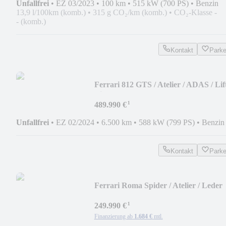
Unfallfrei
•
EZ 03/2023
•
100 km
•
515 kW (700 PS)
•
Benzin
13,9 l/100km (komb.)
•
315 g CO₂/km (komb.)
•
CO₂-Klasse -
- (komb.)
Kontakt
Park
Ferrari 812 GTS / Atelier / ADAS / Lift
ViolaHongKong
¹
489.990 €
Unfallfrei
•
EZ 02/2024
•
6.500 km
•
588 kW (799 PS)
•
Benzin
Kontakt
Park
Ferrari Roma Spider / Atelier / Leder
Orange
¹
249.990 €
Finanzierung ab
1.684 €
mtl.