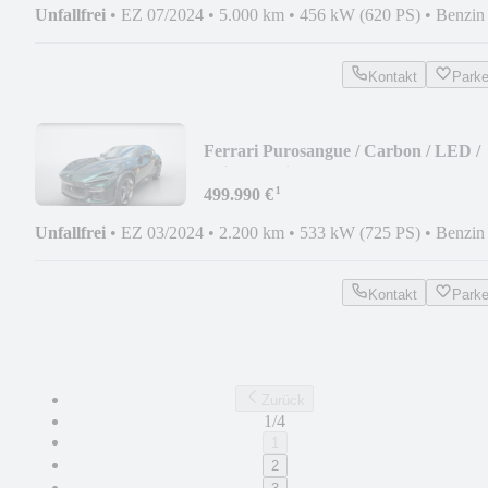
Unfallfrei
•
EZ 07/2024
•
5.000 km
•
456 kW (620 PS)
•
Benzin
Kontakt
Park
Ferrari Purosangue / Carbon / LED /
Painted-Shields
¹
499.990 €
Unfallfrei
•
EZ 03/2024
•
2.200 km
•
533 kW (725 PS)
•
Benzin
Kontakt
Park
Zurück
1/4
1
2