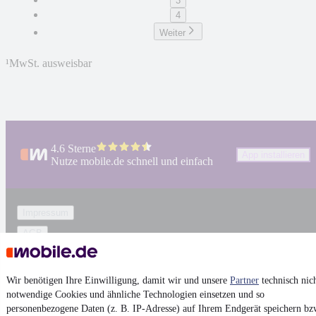
3
4
Weiter
¹
MwSt. ausweisbar
4.6 Sterne
App installieren
Nutze mobile.de schnell und einfach
Impressum
AGB
Vertrag widerrufen
Datenschutz
Wir benötigen Ihre Einwilligung, damit wir und unsere
Partner
technisch nic
notwendige Cookies und ähnliche Technologien einsetzen und so
Datenschutzeinstellungen
personenbezogene Daten (z. B. IP-Adresse) auf Ihrem Endgerät speichern bz
Erklärung zur Barrierefreiheit