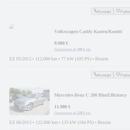
Kontakt
Park
Volkswagen Caddy Kasten/Kombi
Trendline/ 7 SITZER/PDC/NAVI
9.980 €
Finanzierung ab
106 €
mtl.
EZ 05/2012
•
112.000 km
•
77 kW (105 PS)
•
Benzin
Kontakt
Park
Mercedes-Benz C 200 BlueEfficiency
TÜV/AU NEU/S-HEFT/CARPLAY
11.980 €
Finanzierung ab
128 €
mtl.
EZ 06/2013
•
122.000 km
•
135 kW (184 PS)
•
Benzin