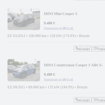
MINI Mini Cooper S
/NAVI/TEMPOMAT/PDC/8x
BEREIFT
9.480 €
Finanzierung ab
101 €
mtl.
EZ 03/2012
•
100.000 km
•
128 kW (174 PS)
•
Benzin
Kontakt
Park
MINI Countryman Cooper S All4 /S-
HEFT/Bi-XENON
9.480 €
Finanzierung ab
101 €
mtl.
EZ 09/2011
•
89.000 km
•
135 kW (184 PS)
•
Benzin
Kontakt
Park