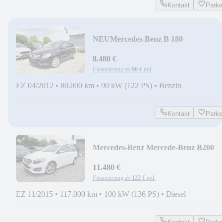
Kontakt
Park
NEU
Mercedes-Benz B 180
/NAVI/PDC/START/STOPP/S-HEFT
8.480 €
Finanzierung ab
90 €
mtl.
EZ 04/2012
•
80.000 km
•
90 kW (122 PS)
•
Benzin
Kontakt
Park
Mercedes-Benz Mercede-Benz B200
CDI/ LED/S-HEFT/PDC/NAVI/KLI
11.480 €
Finanzierung ab
122 €
mtl.
EZ 11/2015
•
117.000 km
•
100 kW (136 PS)
•
Diesel