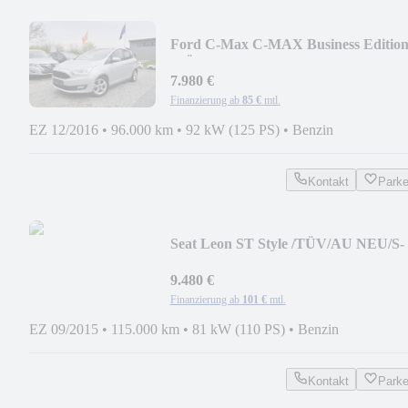
Ford C-Max C-MAX Business Editio
/TÜV/AU NEU/S-HEFT
7.980 €
Finanzierung ab
85 €
mtl.
EZ 12/2016
•
96.000 km
•
92 kW (125 PS)
•
Benzin
Kontakt
Park
Seat Leon ST Style /TÜV/AU NEU/S-
HEFT/LED/START/STOPP
9.480 €
Finanzierung ab
101 €
mtl.
EZ 09/2015
•
115.000 km
•
81 kW (110 PS)
•
Benzin
Kontakt
Park