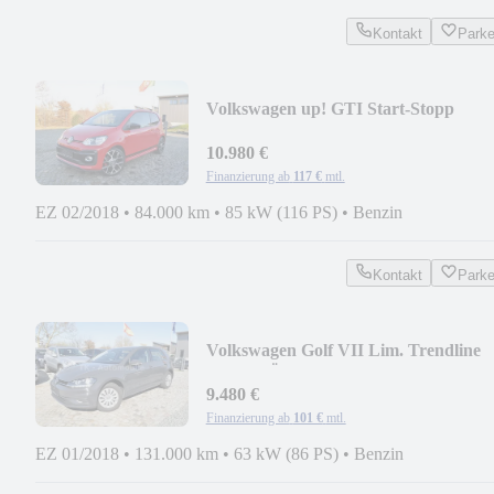
Kontakt
Park
Volkswagen up! GTI Start-Stopp
/PDC/S-HEIZUNG
10.980 €
Finanzierung ab
117 €
mtl.
EZ 02/2018
•
84.000 km
•
85 kW (116 PS)
•
Benzin
Kontakt
Park
Volkswagen Golf VII Lim. Trendline
BMT /TÜV/AU NEU/KLIMA
9.480 €
Finanzierung ab
101 €
mtl.
EZ 01/2018
•
131.000 km
•
63 kW (86 PS)
•
Benzin