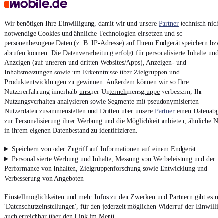
AGB
Vertrag widerrufen
Wir benötigen Ihre Einwilligung, damit wir und unsere
Partner
technisch nic
Datenschutz
notwendige Cookies und ähnliche Technologien einsetzen und so
personenbezogene Daten (z. B. IP-Adresse) auf Ihrem Endgerät speichern bz
Datenschutzeinstellungen
abrufen können. Die Datenverarbeitung erfolgt für personalisierte Inhalte un
Erklärung zur Barrierefreiheit
Anzeigen (auf unseren und dritten Websites/Apps), Anzeigen- und
Inhaltsmessungen sowie um Erkenntnisse über Zielgruppen und
Report Security Vulnerability (English)
Produktentwicklungen zu gewinnen. Außerdem können wir so Ihre
Nutzererfahrung innerhalb
unserer Unternehmensgruppe
verbessern, Ihr
Powered by
Nutzungsverhalten analysieren sowie Segmente mit pseudonymisierten
Nutzerdaten zusammenstellen und Dritten über unsere
Partner
einen Datenabg
zur Personalisierung ihrer Werbung und die Möglichkeit anbieten, ähnliche N
in ihrem eigenen Datenbestand zu identifizieren.
Ob
Neuwagen
,
Gebrauchtwagen
oder
Leasing-Angebote
: Alle
Fahrzeuge gibt es bei mobile.de
Speichern von oder Zugriff auf Informationen auf einem Endgerät
Personalisierte Werbung und Inhalte, Messung von Werbeleistung und der
Performance von Inhalten, Zielgruppenforschung sowie Entwicklung und
Verbesserung von Angeboten
Einstellmöglichkeiten und mehr Infos zu den Zwecken und Partnern gibt es u
'Datenschutzeinstellungen', für den jederzeit möglichen Widerruf der Einwill
auch erreichbar über den Link im Menü.