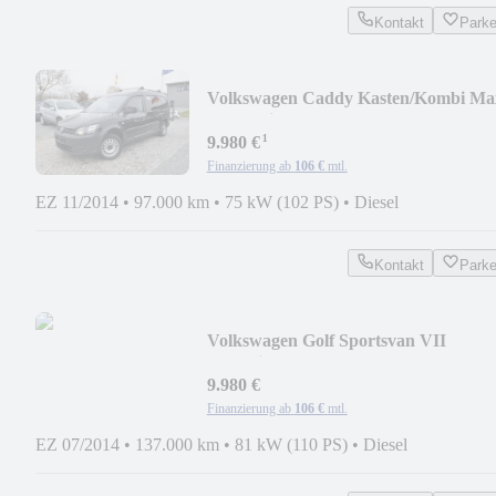
Kontakt
Park
Volkswagen Caddy Kasten/Kombi Ma
EcoProfi /AHK/PDC
¹
9.980 €
Finanzierung ab
106 €
mtl.
EZ 11/2014
•
97.000 km
•
75 kW (102 PS)
•
Diesel
Kontakt
Park
Volkswagen Golf Sportsvan VII
Trendline BMT/START-STOPP/AHK
9.980 €
Finanzierung ab
106 €
mtl.
EZ 07/2014
•
137.000 km
•
81 kW (110 PS)
•
Diesel