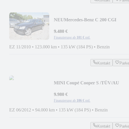
Kontakt
Park
NEU
Mercedes-Benz C 200 CGI
Avantgarde/STEUERKETTE
NEU/NAVI/PDC
9.480 €
Finanzierung ab
101 €
mtl.
EZ 11/2010
•
123.000 km
•
135 kW (184 PS)
•
Benzin
Kontakt
Park
MINI Coupé Cooper S /TÜV/AU
NEU/S-HEFT/Bi-XENON/PDC
9.980 €
Finanzierung ab
106 €
mtl.
EZ 06/2012
•
94.000 km
•
135 kW (184 PS)
•
Benzin
Kontakt
Park