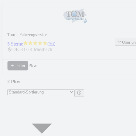
Tom`s Fahrzeugservice
Über un
(
56
)
5 Sterne
DE-
83714
Miesbach
Pkw
Filter
2 Pkw