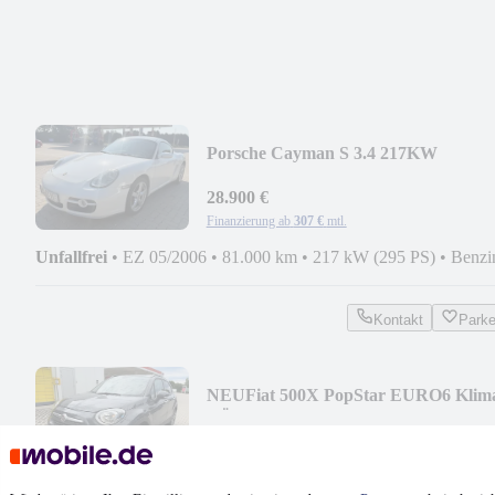
Porsche Cayman S 3.4 217KW
28.900 €
Finanzierung ab
307 €
mtl.
Unfallfrei
•
EZ 05/2006
•
81.000 km
•
217 kW (295 PS)
•
Benzi
Kontakt
Park
NEU
Fiat 500X PopStar EURO6 Klim
TÜV neu
8.500 €
Finanzierung ab
91 €
mtl.