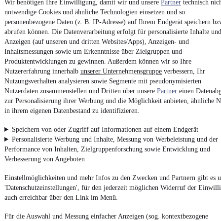
Unfallfrei
•
EZ 01/2017
•
112.659 km
•
70 kW (95 PS)
•
Diesel
Wir benötigen Ihre Einwilligung, damit wir und unsere
Partner
technisch nic
notwendige Cookies und ähnliche Technologien einsetzen und so
personenbezogene Daten (z. B. IP-Adresse) auf Ihrem Endgerät speichern bz
Kontakt
Park
abrufen können. Die Datenverarbeitung erfolgt für personalisierte Inhalte un
Anzeigen (auf unseren und dritten Websites/Apps), Anzeigen- und
¹
MwSt. ausweisbar
Inhaltsmessungen sowie um Erkenntnisse über Zielgruppen und
Produktentwicklungen zu gewinnen. Außerdem können wir so Ihre
Nutzererfahrung innerhalb
unserer Unternehmensgruppe
verbessern, Ihr
Nutzungsverhalten analysieren sowie Segmente mit pseudonymisierten
Nutzerdaten zusammenstellen und Dritten über unsere
Partner
einen Datenabg
zur Personalisierung ihrer Werbung und die Möglichkeit anbieten, ähnliche N
4.6 Sterne
in ihrem eigenen Datenbestand zu identifizieren.
App installieren
Nutze mobile.de schnell und einfach
Speichern von oder Zugriff auf Informationen auf einem Endgerät
Personalisierte Werbung und Inhalte, Messung von Werbeleistung und der
Performance von Inhalten, Zielgruppenforschung sowie Entwicklung und
Impressum
Verbesserung von Angeboten
AGB
Einstellmöglichkeiten und mehr Infos zu den Zwecken und Partnern gibt es u
Vertrag widerrufen
'Datenschutzeinstellungen', für den jederzeit möglichen Widerruf der Einwill
Datenschutz
auch erreichbar über den Link im Menü.
Datenschutzeinstellungen
Für die Auswahl und Messung einfacher Anzeigen (sog. kontextbezogene