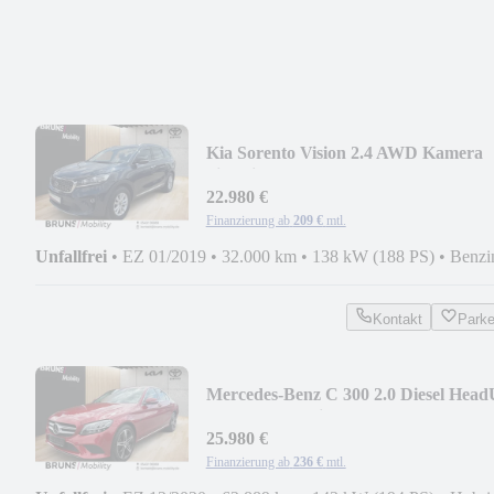
Kia Sorento Vision 2.4 AWD Kamera
Sitzheizung
22.980 €
Finanzierung ab
209 €
mtl.
Unfallfrei
•
EZ 01/2019
•
32.000 km
•
138 kW (188 PS)
•
Benzi
Kontakt
Park
Mercedes-Benz C 300 2.0 Diesel Hea
AHK SHZ Business Plus
25.980 €
Finanzierung ab
236 €
mtl.