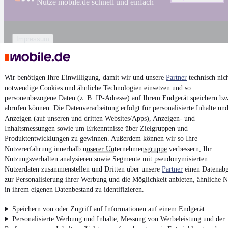
Nutze mobile.de schnell und einfach
Impressum
AGB
Vertrag widerrufen
Wir benötigen Ihre Einwilligung, damit wir und unsere
Partner
technisch nic
Datenschutz
notwendige Cookies und ähnliche Technologien einsetzen und so
personenbezogene Daten (z. B. IP-Adresse) auf Ihrem Endgerät speichern bz
Datenschutzeinstellungen
abrufen können. Die Datenverarbeitung erfolgt für personalisierte Inhalte un
Erklärung zur Barrierefreiheit
Anzeigen (auf unseren und dritten Websites/Apps), Anzeigen- und
Report Security Vulnerability (English)
Inhaltsmessungen sowie um Erkenntnisse über Zielgruppen und
Produktentwicklungen zu gewinnen. Außerdem können wir so Ihre
Nutzererfahrung innerhalb
unserer Unternehmensgruppe
verbessern, Ihr
Powered by
Nutzungsverhalten analysieren sowie Segmente mit pseudonymisierten
Nutzerdaten zusammenstellen und Dritten über unsere
Partner
einen Datenabg
zur Personalisierung ihrer Werbung und die Möglichkeit anbieten, ähnliche N
Weitere Fahrzeuge gibt es auf mobile.de, dem Marktplatz für
in ihrem eigenen Datenbestand zu identifizieren.
Autos
und
Motorräder
Speichern von oder Zugriff auf Informationen auf einem Endgerät
Personalisierte Werbung und Inhalte, Messung von Werbeleistung und der