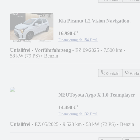
Kia Picanto 1.2 Vision Navigation,
Kamera
¹
16.990 €
Finanzierung ab
154 €
mtl.
Unfallfrei
•
Vorführfahrzeug
•
EZ 09/2025
•
7.500 km
•
58 kW (79 PS)
•
Benzin
Kontakt
Park
NEU
Toyota Aygo X 1.0 Teamplayer
Kamera Android/AppleCarp.
¹
14.490 €
Finanzierung ab
132 €
mtl.
Unfallfrei
•
EZ 05/2025
•
9.523 km
•
53 kW (72 PS)
•
Benzin