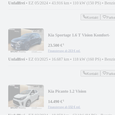
Unfallfrei
•
EZ 05/2024
•
43.916 km
•
110 kW (150 PS)
•
Benzi
Kontakt
Park
Kia Sportage 1.6 T Vision Komfort-
Paket Navi Kamera
¹
23.500 €
Finanzierung ab
213 €
mtl.
Unfallfrei
•
EZ 03/2025
•
16.687 km
•
118 kW (160 PS)
•
Benzi
Kontakt
Park
Kia Picanto 1.2 Vision
¹
14.490 €
Finanzierung ab
132 €
mtl.