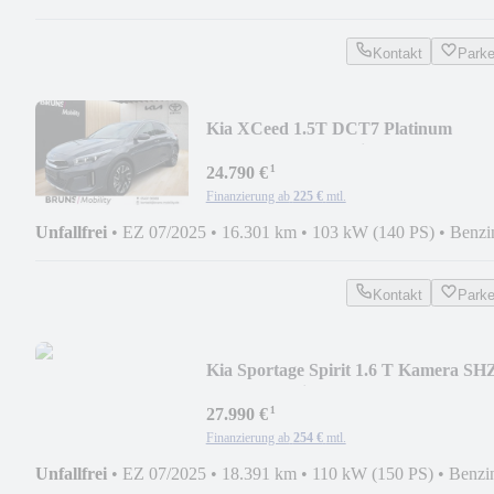
Kontakt
Park
Kia XCeed 1.5T DCT7 Platinum
Glasdach Leder Navi
¹
24.790 €
Finanzierung ab
225 €
mtl.
Unfallfrei
•
EZ 07/2025
•
16.301 km
•
103 kW (140 PS)
•
Benzi
Kontakt
Park
Kia Sportage Spirit 1.6 T Kamera SH
LHZ elekt. Sitz
¹
27.990 €
Finanzierung ab
254 €
mtl.
Unfallfrei
•
EZ 07/2025
•
18.391 km
•
110 kW (150 PS)
•
Benzi