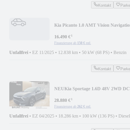
Kontakt
Park
Kia Picanto 1.0 AMT Vision Navigatio
Kamera
¹
16.490 €
Finanzierung ab
150 €
mtl.
Unfallfrei
•
EZ 11/2025
•
12.838 km
•
50 kW (68 PS)
•
Benzin
Kontakt
Park
NEU
Kia Sportage 1.6D 48V 2WD D
Spirit Drive-Wise
¹
28.880 €
Finanzierung ab
262 €
mtl.
Unfallfrei
•
EZ 04/2025
•
18.286 km
•
100 kW (136 PS)
•
Diesel