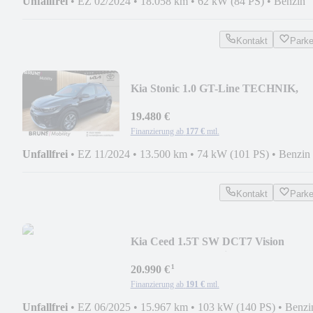
Unfallfrei
•
EZ 02/2024
•
18.058 km
•
62 kW (84 PS)
•
Benzin
Kontakt
Park
Kia Stonic 1.0 GT-Line TECHNIK,
GLASDACH
19.480 €
Finanzierung ab
177 €
mtl.
Unfallfrei
•
EZ 11/2024
•
13.500 km
•
74 kW (101 PS)
•
Benzin
Kontakt
Park
Kia Ceed 1.5T SW DCT7 Vision
Komfort-Paket Navi
¹
20.990 €
Finanzierung ab
191 €
mtl.
Unfallfrei
•
EZ 06/2025
•
15.967 km
•
103 kW (140 PS)
•
Benzi