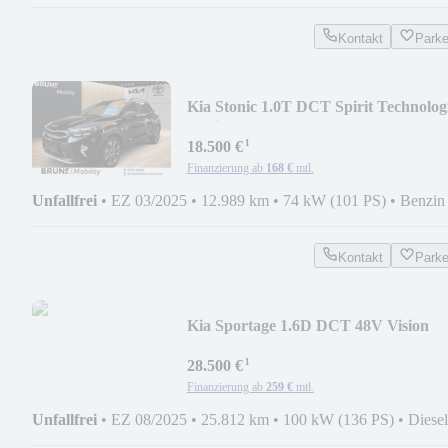
Kontakt
Park
Kia Stonic 1.0T DCT Spirit Technolog
Navi
¹
18.500 €
Finanzierung ab
168 €
mtl.
Unfallfrei
•
EZ 03/2025
•
12.989 km
•
74 kW (101 PS)
•
Benzin
Kontakt
Park
Kia Sportage 1.6D DCT 48V Vision
Komfortpaket
¹
28.500 €
Finanzierung ab
259 €
mtl.
Unfallfrei
•
EZ 08/2025
•
25.812 km
•
100 kW (136 PS)
•
Diesel