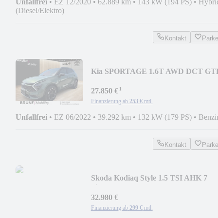
Unfallfrei
•
EZ 12/2020
•
62.889 km
•
143 kW (194 PS)
•
Hybri
(Diesel/Elektro)
Kontakt
Park
Kia SPORTAGE 1.6T AWD DCT GT
Glasdach Sound Drive
¹
27.850 €
Finanzierung ab
253 €
mtl.
Unfallfrei
•
EZ 06/2022
•
39.292 km
•
132 kW (179 PS)
•
Benzi
Kontakt
Park
Skoda Kodiaq Style 1.5 TSI AHK 7
Sitzer
32.980 €
Finanzierung ab
299 €
mtl.