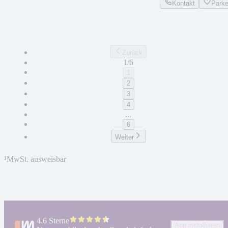
Kontakt
Park
Zurück
1/6
1
2
3
4
...
6
Weiter
¹
MwSt. ausweisbar
4.6 Sterne
App installieren