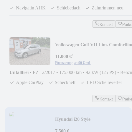
Navigatin AHK
Schiebedach
Zahnrimmen neu
Kontakt
Park
Volkswagen Golf VII Lim. Comfortlin
BMT/Start-Stopp
¹
11.000 €
Finanzierung ab
90 €
mtl.
Unfallfrei
•
EZ 12/2017
•
175.000 km
•
92 kW (125 PS)
•
Benzi
Apple CarPlay
Scheckheft
LED Scheinwerfer
Kontakt
Park
Hyundai i20 Style
7.500 €