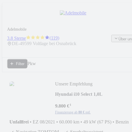
Adelmobile
(
119
)
3.8 Sterne
Über un
DE-
49599
Voltlage bei Osnabrück
Pkw
Filter
Unsere Empfehlung
Hyundai i10 Select 1,0L
¹
9.800 €
Finanzierung ab
80 €
mtl.
Unfallfrei
•
EZ 08/2021
•
60.000 km
•
49 kW (67 PS)
•
Benzin
Navigation TOMTOM
Spurhalteassistent