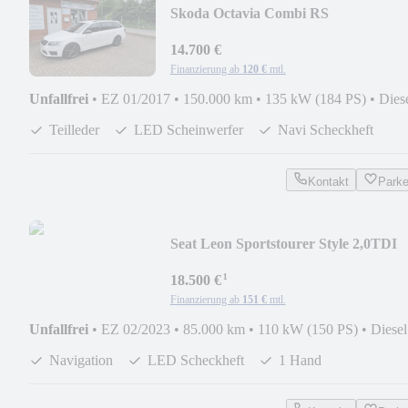
Skoda Octavia Combi RS
14.700 €
Finanzierung ab
120 €
mtl.
Unfallfrei
•
EZ 01/2017
•
150.000 km
•
135 kW (184 PS)
•
Dies
Teilleder
LED Scheinwerfer
Navi Scheckheft
Kontakt
Park
Seat Leon Sportstourer Style 2,0TDI
¹
18.500 €
Finanzierung ab
151 €
mtl.
Unfallfrei
•
EZ 02/2023
•
85.000 km
•
110 kW (150 PS)
•
Diesel
Navigation
LED Scheckheft
1 Hand