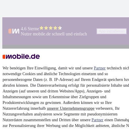
4.6 Sterne
App installieren
Nutze mobile.de schnell und einfach
Impressum
AGB
Wir benötigen Ihre Einwilligung, damit wir und unsere
Partner
technisch nic
Vertrag widerrufen
notwendige Cookies und ähnliche Technologien einsetzen und so
personenbezogene Daten (z. B. IP-Adresse) auf Ihrem Endgerät speichern bz
Datenschutz
abrufen können. Die Datenverarbeitung erfolgt für personalisierte Inhalte un
Datenschutzeinstellungen
Anzeigen (auf unseren und dritten Websites/Apps), Anzeigen- und
Erklärung zur Barrierefreiheit
Inhaltsmessungen sowie um Erkenntnisse über Zielgruppen und
Produktentwicklungen zu gewinnen. Außerdem können wir so Ihre
Report Security Vulnerability (English)
Nutzererfahrung innerhalb
unserer Unternehmensgruppe
verbessern, Ihr
Nutzungsverhalten analysieren sowie Segmente mit pseudonymisierten
Nutzerdaten zusammenstellen und Dritten über unsere
Partner
einen Datenabg
Powered by
zur Personalisierung ihrer Werbung und die Möglichkeit anbieten, ähnliche N