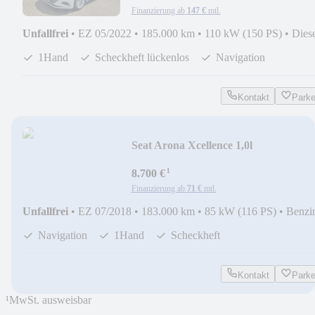
Finanzierung ab
147 €
mtl.
Unfallfrei
•
EZ 05/2022
•
185.000 km
•
110 kW (150 PS)
•
Dies
1Hand
Scheckheft lückenlos
Navigation
Kontakt
Park
Seat Arona Xcellence 1,0l
¹
8.700 €
Finanzierung ab
71 €
mtl.
Unfallfrei
•
EZ 07/2018
•
183.000 km
•
85 kW (116 PS)
•
Benzi
Navigation
1Hand
Scheckheft
Kontakt
Park
¹
MwSt. ausweisbar