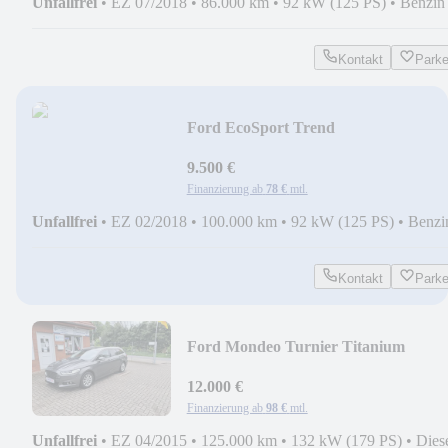
Unfallfrei
•
EZ 07/2018
•
86.000 km
•
92 kW (125 PS)
•
Benzin
Kontakt
Park
Ford EcoSport Trend
9.500 €
Finanzierung ab
78 €
mtl.
Unfallfrei
•
EZ 02/2018
•
100.000 km
•
92 kW (125 PS)
•
Benzi
Kontakt
Park
Ford Mondeo Turnier Titanium
12.000 €
Finanzierung ab
98 €
mtl.
Unfallfrei
•
EZ 04/2015
•
125.000 km
•
132 kW (179 PS)
•
Dies