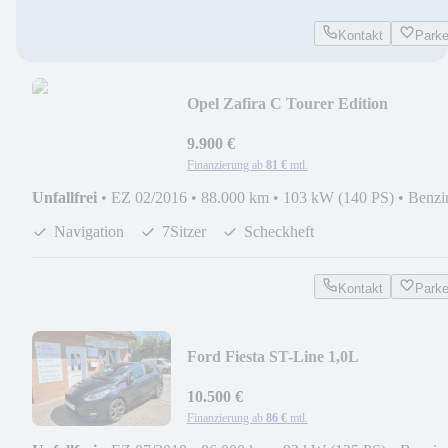
Kontakt
Park
Opel Zafira C Tourer Edition
9.900 €
Finanzierung ab
81 €
mtl.
Unfallfrei
•
EZ 02/2016
•
88.000 km
•
103 kW (140 PS)
•
Benzi
Navigation
7Sitzer
Scheckheft
Kontakt
Park
Ford Fiesta ST-Line 1,0L
10.500 €
Finanzierung ab
86 €
mtl.