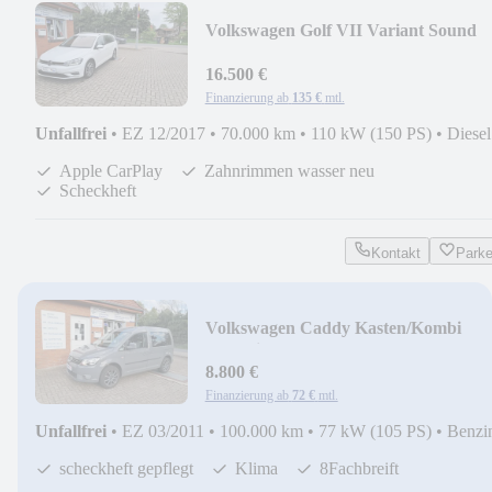
Volkswagen Golf VII Variant Sound
Start-Stopp
16.500 €
Finanzierung ab
135 €
mtl.
Unfallfrei
•
EZ 12/2017
•
70.000 km
•
110 kW (150 PS)
•
Diesel
Apple CarPlay
Zahnrimmen wasser neu
Scheckheft
Kontakt
Park
Volkswagen Caddy Kasten/Kombi
Trendline
8.800 €
Finanzierung ab
72 €
mtl.
Unfallfrei
•
EZ 03/2011
•
100.000 km
•
77 kW (105 PS)
•
Benzi
scheckheft gepflegt
Klima
8Fachbreift