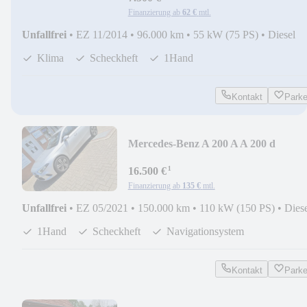
Finanzierung ab
62 €
mtl.
Unfallfrei
•
EZ 11/2014
•
96.000 km
•
55 kW (75 PS)
•
Diesel
Klima
Scheckheft
1Hand
Kontakt
Park
Mercedes-Benz A 200 A A 200 d
¹
16.500 €
Finanzierung ab
135 €
mtl.
Unfallfrei
•
EZ 05/2021
•
150.000 km
•
110 kW (150 PS)
•
Dies
1Hand
Scheckheft
Navigationsystem
Kontakt
Park