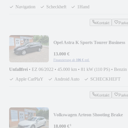
Navigation
Scheckheft
1Hand
Kontakt
Park
Opel Astra K Sports Tourer Business
Start/Stop
13.000 €
Finanzierung ab
106 €
mtl.
Unfallfrei
•
EZ 06/2022
•
45.000 km
•
81 kW (110 PS)
•
Benzin
Apple CarPlaY
Android Auto
SCHECKHEFT
Kontakt
Park
Volkswagen Arteon Shooting Brake
Basis
¹
18.000 €