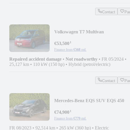
Contact
Pa
Volkswagen T7 Multivan
¹
€53,500
Finance from
€568
mtl.
Repaired accident damage
•
Not roadworthy
•
FR 05/2024
•
25,127 km
•
110 kW (150 hp)
•
Hybrid (petrol/electric)
Contact
Pa
Mercedes-Benz EQS SUV EQS 450
4Matic
¹
€74,900
Finance from
€779
mtl.
FR 08/2023
•
92,514 km
•
265 kW (360 hp)
•
Electric