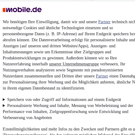
Contact
Pa
Wir benötigen Ihre Einwilligung, damit wir und unsere
Partner
technisch nic
¹
VAT reclaimable
notwendige Cookies und ähnliche Technologien einsetzen und so
personenbezogene Daten (z. B. IP-Adresse) auf Ihrem Endgerät speichern bz
abrufen können. Die Datenverarbeitung erfolgt für personalisierte Inhalte un
Anzeigen (auf unseren und dritten Websites/Apps), Anzeigen- und
Inhaltsmessungen sowie um Erkenntnisse über Zielgruppen und
Produktentwicklungen zu gewinnen. Außerdem können wir so Ihre
4.6 stars
Nutzererfahrung innerhalb
unserer Unternehmensgruppe
verbessern, Ihr
Install the app
The fastest, easiest way to mobile.de
Nutzungsverhalten analysieren sowie Segmente mit pseudonymisierten
Nutzerdaten zusammenstellen und Dritten über unsere
Partner
einen Datenabg
zur Personalisierung ihrer Werbung und die Möglichkeit anbieten, ähnliche N
in ihrem eigenen Datenbestand zu identifizieren.
Imprint
General Terms and Conditions
Speichern von oder Zugriff auf Informationen auf einem Endgerät
Personalisierte Werbung und Inhalte, Messung von Werbeleistung und der
Vertrag widerrufen (Deutsch)
Performance von Inhalten, Zielgruppenforschung sowie Entwicklung und
Privacy Policy
Verbesserung von Angeboten
Privacy Settings
Einstellmöglichkeiten und mehr Infos zu den Zwecken und Partnern gibt es u
Accessibility Statement