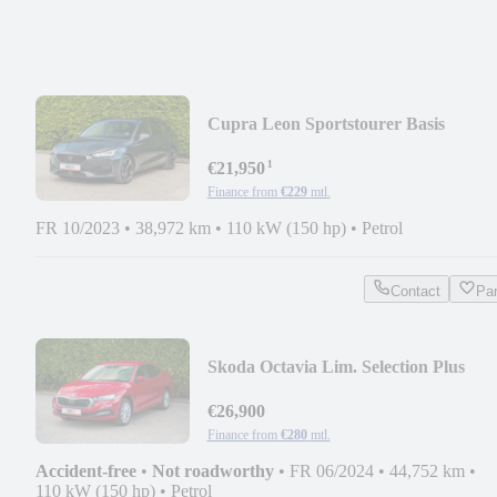
Cupra Leon Sportstourer Basis
¹
€21,950
Finance from
€229
mtl.
FR 10/2023
•
38,972 km
•
110 kW (150 hp)
•
Petrol
Contact
Pa
Skoda Octavia Lim. Selection Plus
€26,900
Finance from
€280
mtl.
Accident-free
•
Not roadworthy
•
FR 06/2024
•
44,752 km
•
110 kW (150 hp)
•
Petrol