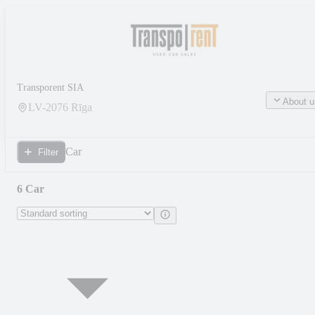
Transporent SIA
About u
LV-
2076
Rīga
Car
Filter
6 Car