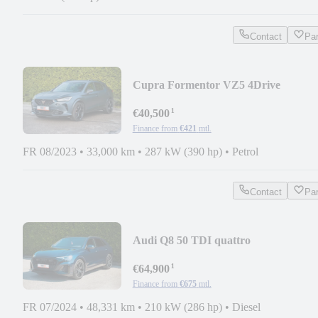
Contact
Pa
Cupra Formentor VZ5 4Drive
¹
€40,500
Finance from
€421
mtl.
FR 08/2023
•
33,000 km
•
287 kW (390 hp)
•
Petrol
Contact
Pa
Audi Q8 50 TDI quattro
¹
€64,900
Finance from
€675
mtl.
FR 07/2024
•
48,331 km
•
210 kW (286 hp)
•
Diesel