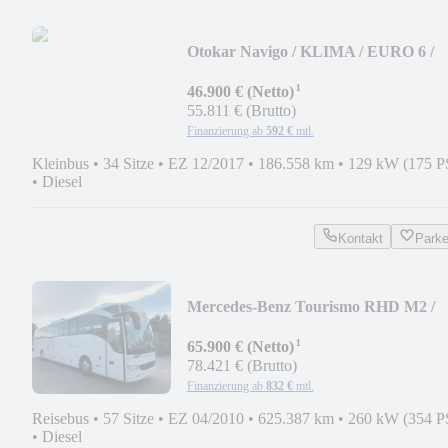
Otokar Navigo / KLIMA / EURO 6 /
LIFT
¹
46.900 € (Netto)
55.811 € (Brutto)
Finanzierung ab
592 €
mtl.
Kleinbus
•
34 Sitze
•
EZ 12/2017
•
186.558 km
•
129 kW (175 P
•
Diesel
Kontakt
Park
Mercedes-Benz Tourismo RHD M2 /
LIFT
¹
65.900 € (Netto)
78.421 € (Brutto)
Finanzierung ab
832 €
mtl.
Reisebus
•
57 Sitze
•
EZ 04/2010
•
625.387 km
•
260 kW (354 P
•
Diesel