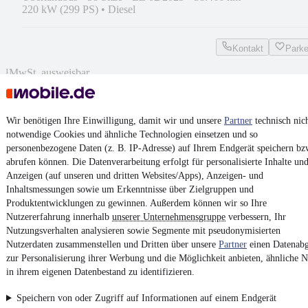
220 kW (299 PS)
•
Diesel
Kontakt
Park
¹
MwSt. ausweisbar
Wir benötigen Ihre Einwilligung, damit wir und unsere
Partner
technisch nic
notwendige Cookies und ähnliche Technologien einsetzen und so
personenbezogene Daten (z. B. IP-Adresse) auf Ihrem Endgerät speichern bz
4.6 Sterne
App installieren
abrufen können. Die Datenverarbeitung erfolgt für personalisierte Inhalte un
Nutze mobile.de schnell und einfach
Anzeigen (auf unseren und dritten Websites/Apps), Anzeigen- und
Inhaltsmessungen sowie um Erkenntnisse über Zielgruppen und
Produktentwicklungen zu gewinnen. Außerdem können wir so Ihre
Nutzererfahrung innerhalb
unserer Unternehmensgruppe
verbessern, Ihr
Impressum
Nutzungsverhalten analysieren sowie Segmente mit pseudonymisierten
AGB
Nutzerdaten zusammenstellen und Dritten über unsere
Partner
einen Datenabg
zur Personalisierung ihrer Werbung und die Möglichkeit anbieten, ähnliche N
Vertrag widerrufen
in ihrem eigenen Datenbestand zu identifizieren.
Datenschutz
Speichern von oder Zugriff auf Informationen auf einem Endgerät
Datenschutzeinstellungen