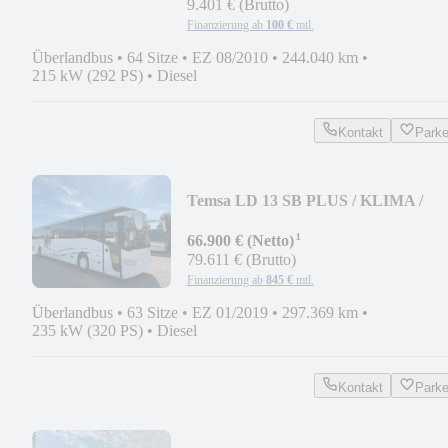
9.401 € (Brutto)
Finanzierung ab
100 €
mtl.
Überlandbus
•
64 Sitze
•
EZ 08/2010
•
244.040 km
•
215 kW (292 PS)
•
Diesel
Kontakt
Park
Temsa LD 13 SB PLUS / KLIMA /
SCHLAFSITZE / LIFT
¹
66.900 € (Netto)
79.611 € (Brutto)
Finanzierung ab
845 €
mtl.
Überlandbus
•
63 Sitze
•
EZ 01/2019
•
297.369 km
•
235 kW (320 PS)
•
Diesel
Kontakt
Park