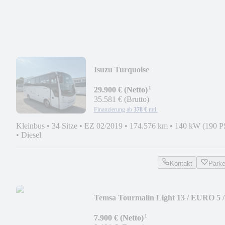
Isuzu Turquoise
¹
29.900 € (Netto)
35.581 € (Brutto)
Finanzierung ab
378 €
mtl.
Kleinbus
•
34 Sitze
•
EZ 02/2019
•
174.576 km
•
140 kW (190 P
•
Diesel
Kontakt
Park
Temsa Tourmalin Light 13 / EURO 5 /
63+1
¹
7.900 € (Netto)