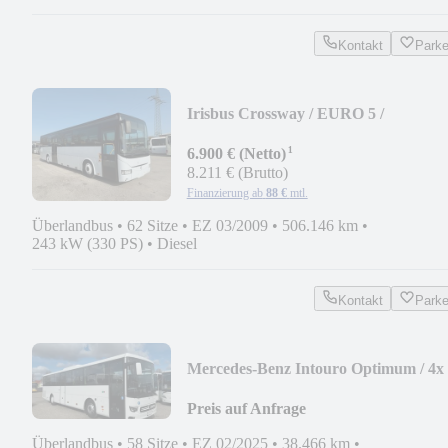
Kontakt
Park
Irisbus Crossway / EURO 5 /
DOPPELVERGLASUNG
¹
6.900 € (Netto)
8.211 € (Brutto)
Finanzierung ab
88 €
mtl.
Überlandbus
•
62 Sitze
•
EZ 03/2009
•
506.146 km
•
243 kW (330 PS)
•
Diesel
Kontakt
Park
Mercedes-Benz Intouro Optimum / 4x
Verfügbar
Preis auf Anfrage
Überlandbus
•
58 Sitze
•
EZ 02/2025
•
38.466 km
•