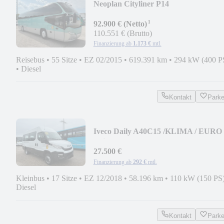
Neoplan Cityliner P14
¹
92.900 € (Netto)
110.551 € (Brutto)
Finanzierung ab
1.173 €
mtl.
Reisebus
•
55 Sitze
•
EZ 02/2015
•
619.391 km
•
294 kW (400 P
•
Diesel
Kontakt
Park
Iveco Daily A40C15 /KLIMA / EURO 
Orig. Km / TOP
27.500 €
Finanzierung ab
292 €
mtl.
Kleinbus
•
17 Sitze
•
EZ 12/2018
•
58.196 km
•
110 kW (150 PS
Diesel
Kontakt
Park