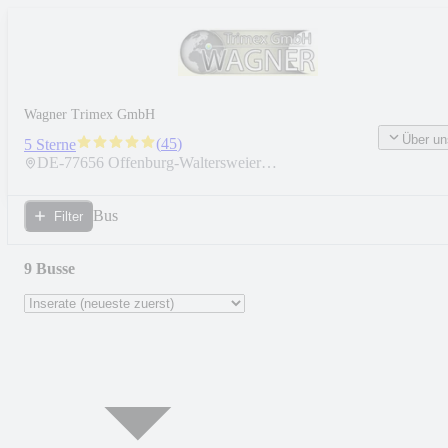
Wagner Trimex GmbH
Über un
(
45
)
5 Sterne
DE-
77656
Offenburg-Waltersweier
(Industriegebiet West 4)
Bus
Filter
9 Busse