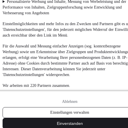
Personalisierte Werbung und Inhalte, Messung von Werbeleistung und der
Erklärung zur Barrierefreiheit
Performance von Inhalten, Zielgruppenforschung sowie Entwicklung und
Report Security Vulnerability (English)
Verbesserung von Angeboten
Einstellmöglichkeiten und mehr Infos zu den Zwecken und Partnern gibt es u
Powered by
'Datenschutzeinstellungen', für den jederzeit möglichen Widerruf der Einwill
auch erreichbar über den Link im Menü.
Ob
Neuwagen
,
Gebrauchtwagen
oder
Leasing-Angebote
: Alle
Für die Auswahl und Messung einfacher Anzeigen (sog. kontextbezogene
Fahrzeuge gibt es bei mobile.de
Werbung) sowie um Erkenntnisse über Zielgruppen und Produktentwicklung
erlangen, erfolgt eine Verarbeitung Ihrer personenbezogenen Daten (z. B. IP-
Adresse) ohne Cookies durch bestimmte Partner auch auf Basis von berechtig
Interessen. Dieser Datenverarbeitung können Sie jederzeit unter
'Datenschutzeinstellungen' widersprechen.
Wir arbeiten mit 220 Partnern zusammen.
Ablehnen
Einstellungen verwalten
Einverstanden