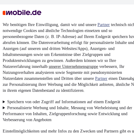
Wir benötigen Ihre Einwilligung, damit wir und unsere
Partner
technisch nic
notwendige Cookies und ähnliche Technologien einsetzen und so
personenbezogene Daten (z. B. IP-Adresse) auf Ihrem Endgerät speichern bz
Keine Inserate gefunden
abrufen können. Die Datenverarbeitung erfolgt für personalisierte Inhalte un
Anzeigen (auf unseren und dritten Websites/Apps), Anzeigen- und
Inhaltsmessungen sowie um Erkenntnisse über Zielgruppen und
Produktentwicklungen zu gewinnen. Außerdem können wir so Ihre
¹
MwSt. ausweisbar
Nutzererfahrung innerhalb
unserer Unternehmensgruppe
verbessern, Ihr
Nutzungsverhalten analysieren sowie Segmente mit pseudonymisierten
Nutzerdaten zusammenstellen und Dritten über unsere
Partner
einen Datenabg
zur Personalisierung ihrer Werbung und die Möglichkeit anbieten, ähnliche N
in ihrem eigenen Datenbestand zu identifizieren.
4.6 Sterne
App installieren
Speichern von oder Zugriff auf Informationen auf einem Endgerät
Nutze mobile.de schnell und einfach
Personalisierte Werbung und Inhalte, Messung von Werbeleistung und der
Performance von Inhalten, Zielgruppenforschung sowie Entwicklung und
Verbesserung von Angeboten
Impressum
Einstellmöglichkeiten und mehr Infos zu den Zwecken und Partnern gibt es u
AGB