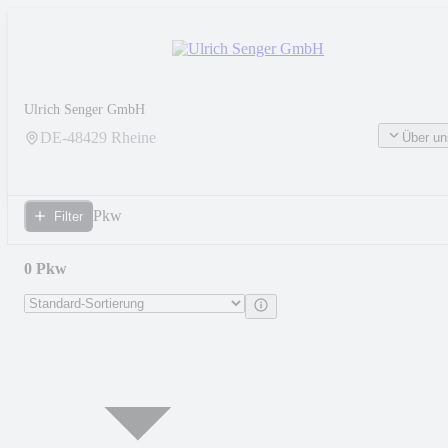
Ulrich Senger GmbH
DE-
48429
Rheine
Über un
Pkw
Filter
0 Pkw