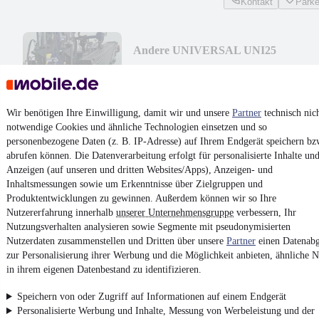
Kontakt
Park
Andere UNIVERSAL UNI25
Preis auf Anfrage
Neufahrzeug
•
Bohrgerät
•
BJ 2024
Wir benötigen Ihre Einwilligung, damit wir und unsere
Partner
technisch nic
notwendige Cookies und ähnliche Technologien einsetzen und so
personenbezogene Daten (z. B. IP-Adresse) auf Ihrem Endgerät speichern bz
Kontakt
Park
abrufen können. Die Datenverarbeitung erfolgt für personalisierte Inhalte un
¹
MwSt. ausweisbar
Anzeigen (auf unseren und dritten Websites/Apps), Anzeigen- und
Inhaltsmessungen sowie um Erkenntnisse über Zielgruppen und
Produktentwicklungen zu gewinnen. Außerdem können wir so Ihre
Nutzererfahrung innerhalb
unserer Unternehmensgruppe
verbessern, Ihr
Nutzungsverhalten analysieren sowie Segmente mit pseudonymisierten
Nutzerdaten zusammenstellen und Dritten über unsere
Partner
einen Datenabg
4.6 Sterne
zur Personalisierung ihrer Werbung und die Möglichkeit anbieten, ähnliche N
App installieren
Nutze mobile.de schnell und einfach
in ihrem eigenen Datenbestand zu identifizieren.
Speichern von oder Zugriff auf Informationen auf einem Endgerät
Personalisierte Werbung und Inhalte, Messung von Werbeleistung und der