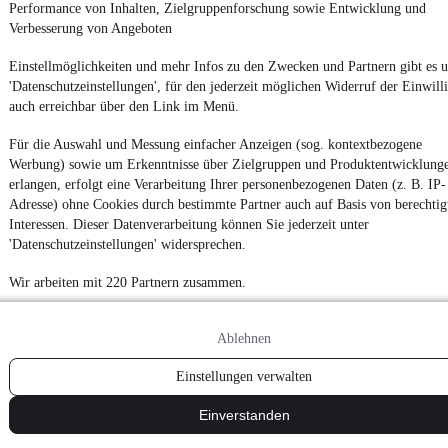
Impressum
Performance von Inhalten, Zielgruppenforschung sowie Entwicklung und
Verbesserung von Angeboten
AGB
Vertrag widerrufen
Einstellmöglichkeiten und mehr Infos zu den Zwecken und Partnern gibt es u
'Datenschutzeinstellungen', für den jederzeit möglichen Widerruf der Einwill
Datenschutz
auch erreichbar über den Link im Menü.
Datenschutzeinstellungen
Für die Auswahl und Messung einfacher Anzeigen (sog. kontextbezogene
Erklärung zur Barrierefreiheit
Werbung) sowie um Erkenntnisse über Zielgruppen und Produktentwicklung
Report Security Vulnerability (English)
erlangen, erfolgt eine Verarbeitung Ihrer personenbezogenen Daten (z. B. IP-
Adresse) ohne Cookies durch bestimmte Partner auch auf Basis von berechtig
Interessen. Dieser Datenverarbeitung können Sie jederzeit unter
Powered by
'Datenschutzeinstellungen' widersprechen.
Wir arbeiten mit 220 Partnern zusammen.
Noch mehr
neue Autos
unterschiedlicher Marken, auch als
Leasing-Angebote
, gibt es bei mobile.de
Ablehnen
Einstellungen verwalten
Einverstanden