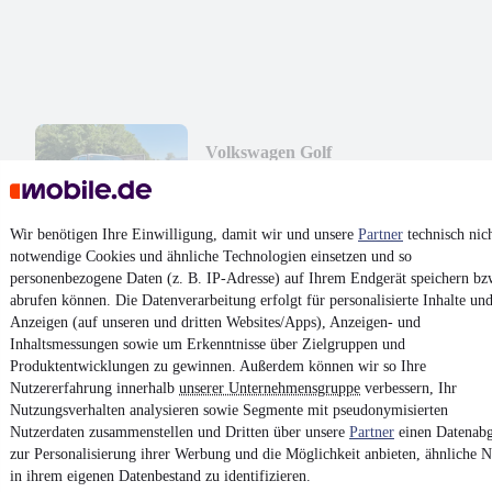
Volkswagen Golf
5.900 €
Finanzierung ab
63 €
mtl.
Wir benötigen Ihre Einwilligung, damit wir und unsere
Partner
technisch nic
Unfallfrei
•
EZ 07/1991
•
145.837 km
•
66 kW (90 PS)
•
Benzin
notwendige Cookies und ähnliche Technologien einsetzen und so
personenbezogene Daten (z. B. IP-Adresse) auf Ihrem Endgerät speichern bz
abrufen können. Die Datenverarbeitung erfolgt für personalisierte Inhalte un
Kontakt
Park
Anzeigen (auf unseren und dritten Websites/Apps), Anzeigen- und
Inhaltsmessungen sowie um Erkenntnisse über Zielgruppen und
¹
MwSt. ausweisbar
Produktentwicklungen zu gewinnen. Außerdem können wir so Ihre
Nutzererfahrung innerhalb
unserer Unternehmensgruppe
verbessern, Ihr
Nutzungsverhalten analysieren sowie Segmente mit pseudonymisierten
Nutzerdaten zusammenstellen und Dritten über unsere
Partner
einen Datenabg
zur Personalisierung ihrer Werbung und die Möglichkeit anbieten, ähnliche N
in ihrem eigenen Datenbestand zu identifizieren.
4.6 Sterne