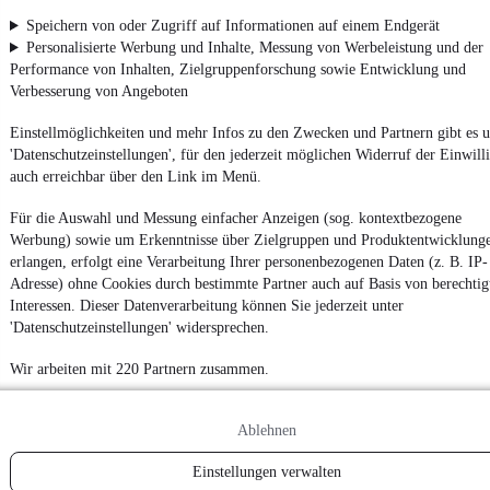
App installieren
Nutze mobile.de schnell und einfach
Speichern von oder Zugriff auf Informationen auf einem Endgerät
Personalisierte Werbung und Inhalte, Messung von Werbeleistung und der
Performance von Inhalten, Zielgruppenforschung sowie Entwicklung und
Verbesserung von Angeboten
Impressum
AGB
Einstellmöglichkeiten und mehr Infos zu den Zwecken und Partnern gibt es u
'Datenschutzeinstellungen', für den jederzeit möglichen Widerruf der Einwill
Vertrag widerrufen
auch erreichbar über den Link im Menü.
Datenschutz
Für die Auswahl und Messung einfacher Anzeigen (sog. kontextbezogene
Datenschutzeinstellungen
Werbung) sowie um Erkenntnisse über Zielgruppen und Produktentwicklung
Erklärung zur Barrierefreiheit
erlangen, erfolgt eine Verarbeitung Ihrer personenbezogenen Daten (z. B. IP-
Adresse) ohne Cookies durch bestimmte Partner auch auf Basis von berechtig
Report Security Vulnerability (English)
Interessen. Dieser Datenverarbeitung können Sie jederzeit unter
'Datenschutzeinstellungen' widersprechen.
Powered by
Wir arbeiten mit 220 Partnern zusammen.
Noch mehr
neue Autos
unterschiedlicher Marken, auch als
Ablehnen
Leasing-Angebote
, gibt es bei mobile.de
Einstellungen verwalten