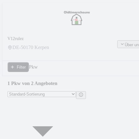
V12rulez
Über un
DE-
50170
Kerpen
Pkw
Filter
1 Pkw von 2 Angeboten