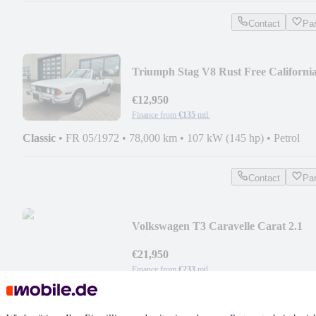
Contact
Pa
Triumph Stag V8 Rust Free California
owner
€12,950
Finance from
€135
mtl.
Classic
•
FR 05/1972
•
78,000 km
•
107 kW (145 hp)
•
Petrol
Contact
Pa
Volkswagen T3 Caravelle Carat 2.1
Klima
€21,950
Finance from
€233
mtl.
FR 07/1989
•
243,000 km
•
82 kW (111 hp)
•
Petrol