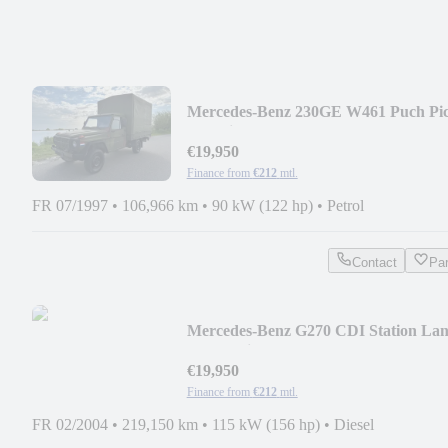
Mercedes-Benz 230GE W461 Puch Pi
Up Pritsche Plane Fast Axle
€19,950
Finance from
€212
mtl.
FR 07/1997
•
106,966 km
•
90 kW (122 hp)
•
Petrol
Contact
Pa
Mercedes-Benz G270 CDI Station La
W461 Klima
€19,950
Finance from
€212
mtl.
FR 02/2004
•
219,150 km
•
115 kW (156 hp)
•
Diesel