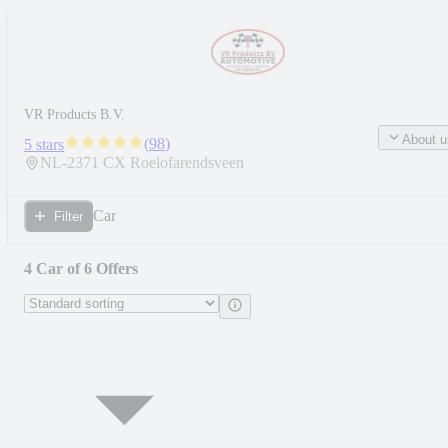
VR Products B.V.
About u
(
98
)
5 stars
NL-
2371 CX
Roelofarendsveen
Car
Filter
4 Car of 6 Offers