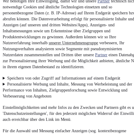
Wir benötigen Ihre Einwilligung, damit wir und unsere
Partner
technisch nic
Contact
Pa
notwendige Cookies und ähnliche Technologien einsetzen und so
personenbezogene Daten (z. B. IP-Adresse) auf Ihrem Endgerät speichern bz
¹
VAT reclaimable
abrufen können. Die Datenverarbeitung erfolgt für personalisierte Inhalte un
Anzeigen (auf unseren und dritten Websites/Apps), Anzeigen- und
Inhaltsmessungen sowie um Erkenntnisse über Zielgruppen und
Produktentwicklungen zu gewinnen. Außerdem können wir so Ihre
Nutzererfahrung innerhalb
unserer Unternehmensgruppe
verbessern, Ihr
Nutzungsverhalten analysieren sowie Segmente mit pseudonymisierten
4.6 stars
Nutzerdaten zusammenstellen und Dritten über unsere
Partner
einen Datenabg
Install the app
The fastest, easiest way to mobile.de
zur Personalisierung ihrer Werbung und die Möglichkeit anbieten, ähnliche N
in ihrem eigenen Datenbestand zu identifizieren.
Speichern von oder Zugriff auf Informationen auf einem Endgerät
Imprint
Personalisierte Werbung und Inhalte, Messung von Werbeleistung und der
General Terms and Conditions
Performance von Inhalten, Zielgruppenforschung sowie Entwicklung und
Verbesserung von Angeboten
Vertrag widerrufen (Deutsch)
Privacy Policy
Einstellmöglichkeiten und mehr Infos zu den Zwecken und Partnern gibt es u
'Datenschutzeinstellungen', für den jederzeit möglichen Widerruf der Einwill
Privacy Settings
auch erreichbar über den Link im Menü.
Accessibility Statement
Für die Auswahl und Messung einfacher Anzeigen (sog. kontextbezogene
Report Security Vulnerability