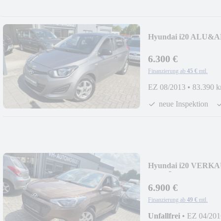
Hyundai i20 ALU&
vo*ZV FB
6.300 €
Finanzierung ab
45 €
mtl.
EZ 08/2013
•
83.390 
neue Inspektion
Hyundai i20 VER
GEWÄHRLEISTUN
6.900 €
Finanzierung ab
49 €
mtl.
Unfallfrei
•
EZ 04/201