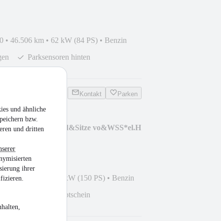
0
•
46.506 km
•
62 kW (84 PS)
•
Benzin
gen
Parksensoren hinten
Kontakt
Parken
ies und ähnliche
peichern bzw.
antie*bhzb.Lenkrad&Sitze vo&WSS*el.H
eren und dritten
nserer
nymisierten
sierung ihrer
5
•
17.330 km
•
110 kW (150 PS)
•
Benzin
fizieren.
Matrix-LED-Hauptschein
appe
halten,