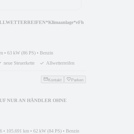
ALLWETTERREIFEN*Klimaanlage*eFh
km
•
63 kW (86 PS)
•
Benzin
neue Steuerkette
Allwetterreifen
Kontakt
Parken
KAUF NUR AN HÄNDLER OHNE
G
6
•
105.691 km
•
62 kW (84 PS)
•
Benzin