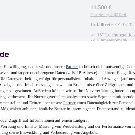
11.500 €
Finanzierung ab
82 €
mtl.
Unfallfrei
•
EZ 07/202
15" Leichtmetallfel
Klimaautomatik
re Einwilligung, damit wir und unsere
Partner
technisch nicht notwendige Cook
setzen und so personenbezogene Daten (z. B. IP-Adresse) auf Ihrem Endgerät s
Skoda Kamiq1.5*Gar
ie Datenverarbeitung erfolgt für personalisierte Inhalte und Anzeigen (auf uns
Anzeigen- und Inhaltsmessungen sowie um Erkenntnisse über Zielgruppen und
24.970 €
ngen zu gewinnen. Außerdem können wir so Ihre Nutzererfahrung innerhalb
u
uppe
verbessern, Ihr Nutzungsverhalten analysieren sowie Segmente mit pseudo
Finanzierung ab
176 €
mtl.
mmenstellen und Dritten über unsere
Partner
einen Datenabgleich zur Personali
Unfallfrei
•
EZ 01/202
Möglichkeit anbieten, ähnliche Nutzer in ihrem eigenen Datenbestand zu identi
Winterpaket-Plus
oder Zugriff auf Informationen auf einem Endgerät
Elektrische Heckkl
e Werbung und Inhalte, Messung von Werbeleistung und der Performance von In
chung sowie Entwicklung und Verbesserung von Angeboten