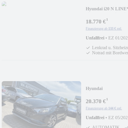
Hyundai i20 N L
hi*Lenkrad&Sitzheiz
¹
18.770 €
Finanzierung ab
133 €
mtl.
Unfallfrei
•
EZ 01/202
Lenkrad u. Sitzhei
Notrad mit Bordwe
Hyundai
i20DCT*16"ALU*L
¹
eiz
20.370 €
Finanzierung ab
144 €
mtl.
Unfallfrei
•
EZ 05/202
AUTOMATIK