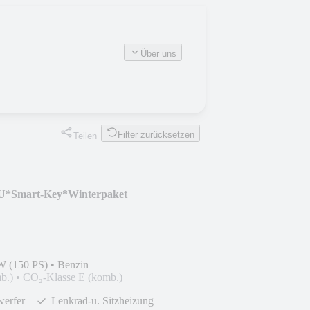
Über uns
Filter zurücksetzen
Teilen
U*Smart-Key*Winterpaket
W (150 PS)
•
Benzin
b.)
•
CO₂-Klasse E (komb.)
werfer
Lenkrad-u. Sitzheizung