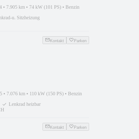
4
•
7.905 km
•
74 kW (101 PS)
•
Benzin
nkrad-u. Sitzheizung
Kontakt
Parken
**MATRIX*Lenkrad&SITZHZ*TOT
5
•
7.076 km
•
110 kW (150 PS)
•
Benzin
Lenkrad heizbar
CH
Kontakt
Parken