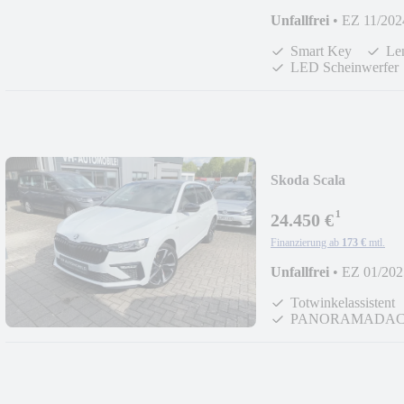
Unfallfrei
•
EZ 11/202
Smart Key
Le
LED Scheinwerfer
Skoda Scala
MONTECARLO*ACC
¹
W
24.450 €
Finanzierung ab
173 €
mtl.
Unfallfrei
•
EZ 01/202
Totwinkelassistent
PANORAMADA