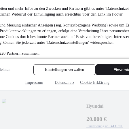
iten und mehr Infos zu den Zwecken und Partnern gibt es unter 'Datenschutzein
glichen Widerruf der Einwilligung auch erreichbar über den Link im Footer.
und Messung einfacher Anzeigen (sog. kontextbezogene Werbung) sowie um Er
Kia ProCeed DCT GT
Produktentwicklungen zu erlangen, erfolgt eine Verarbeitung Ihrer personenbe
¹
ne Cookies durch bestimmte Partner auch auf Basis von berechtigten Interesse
26.970 €
 können Sie jederzeit unter 'Datenschutzeinstellungen' widersprechen.
Finanzierung ab
190 €
mtl.
 220 Partnern zusammen.
Unfallfrei
•
EZ 01/202
Abstandstempomat
lehnen
Einstellungen verwalten
Einvers
Lenkrad&Sitzheizu
Impressum
Datenschutz
Cookie-Erklärung
Hyundai
i30cwDCT*ABSTA
¹
vo&hi&Shz
20.000 €
Finanzierung ab
141 €
mtl.