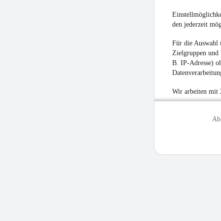
Einstellmöglichke
den jederzeit mö
Für die Auswahl 
Zielgruppen und 
B. IP-Adresse) oh
Datenverarbeitung
Wir arbeiten mit
Ab