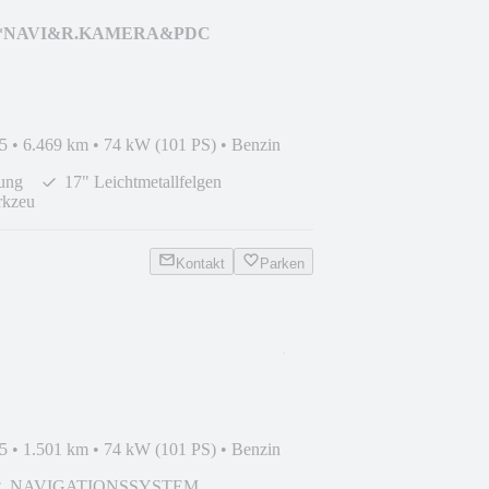
INE*NAVI&R.KAMERA&PDC
5
•
6.469 km
•
74 kW (101 PS)
•
Benzin
zung
17" Leichtmetallfelgen
rkzeu
Kontakt
Parken
ED*NAVI&R.KAMERA*Lenkrad&Sitzh
5
•
1.501 km
•
74 kW (101 PS)
•
Benzin
NAVIGATIONSSYSTEM