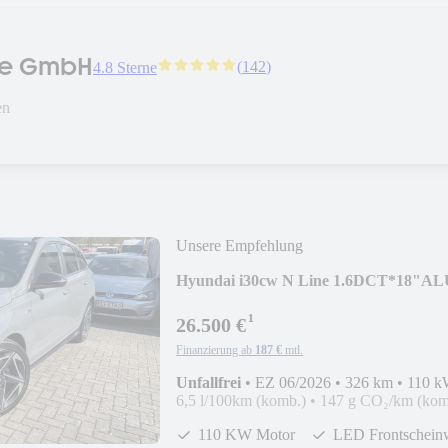
le GmbH
(
142
)
4.8 Sterne
en
Unsere Empfehlung
Hyundai i30cw N Line 1.6DCT*18"AL
¹
26.500 €
Finanzierung ab
187 €
mtl.
Unfallfrei
•
EZ 06/2026
•
326 km
•
110 k
6,5 l/100km (komb.)
•
147 g CO₂/km (kom
110 KW Motor
LED Frontschein