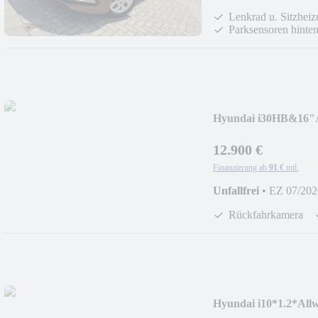
Lenkrad u. Sitzhei
Parksensoren hinte
Hyundai i30HB&1
hi+Lenkrad&Sitzheiz
12.900 €
Finanzierung ab
91 €
mtl.
Unfallfrei
•
EZ 07/202
Rückfahrkamera
Hyundai i10*1.2*All