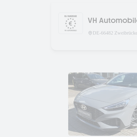
VH Automobi
DE-
66482
Zweibrück