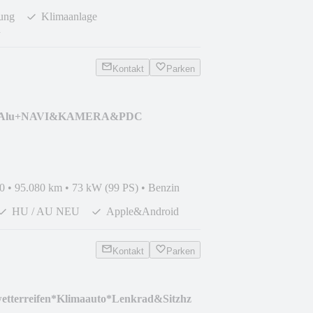
zung
Klimaanlage
n
Kontakt
Parken
6"Alu+NAVI&KAMERA&PDC
0
•
95.080 km
•
73 kW (99 PS)
•
Benzin
HU / AU NEU
Apple&Android
Kontakt
Parken
wetterreifen*Klimaauto*Lenkrad&Sitzhz