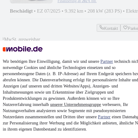
Finanzierung ab
202 €
mtl.
Beschädigt
•
EZ 07/2025
•
9.392 km
•
208 kW (283 PS)
•
Elekt
Kontakt
Park
¹
MwSt. ausweisbar
Wir benötigen Ihre Einwilligung, damit wir und unsere
Partner
technisch nic
notwendige Cookies und ähnliche Technologien einsetzen und so
personenbezogene Daten (z. B. IP-Adresse) auf Ihrem Endgerät speichern bz
4.6 Sterne
App installieren
abrufen können. Die Datenverarbeitung erfolgt für personalisierte Inhalte un
Nutze mobile.de schnell und einfach
Anzeigen (auf unseren und dritten Websites/Apps), Anzeigen- und
Inhaltsmessungen sowie um Erkenntnisse über Zielgruppen und
Produktentwicklungen zu gewinnen. Außerdem können wir so Ihre
Nutzererfahrung innerhalb
Impressum
unserer Unternehmensgruppe
verbessern, Ihr
Nutzungsverhalten analysieren sowie Segmente mit pseudonymisierten
AGB
Nutzerdaten zusammenstellen und Dritten über unsere
Partner
einen Datenabg
Vertrag widerrufen
zur Personalisierung ihrer Werbung und die Möglichkeit anbieten, ähnliche N
in ihrem eigenen Datenbestand zu identifizieren.
Datenschutz