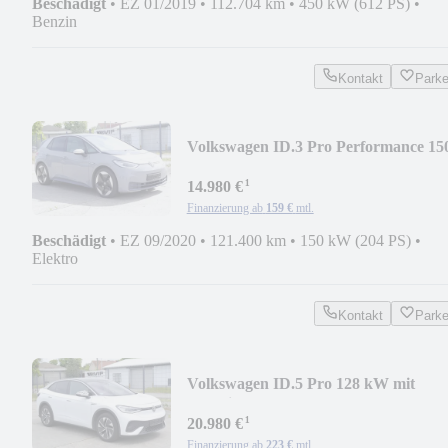
Beschädigt
•
EZ 01/2019
•
112.704 km
•
450 kW (612 PS)
•
Benzin
Kontakt
Park
Volkswagen ID.3 Pro Performance 15
kW 1st Max HUD 360°
¹
14.980 €
Finanzierung ab
159 €
mtl.
Beschädigt
•
EZ 09/2020
•
121.400 km
•
150 kW (204 PS)
•
Elektro
Kontakt
Park
Volkswagen ID.5 Pro 128 kW mit
Infotainment-Paket 82 kWh
¹
20.980 €
Finanzierung ab
223 €
mtl.