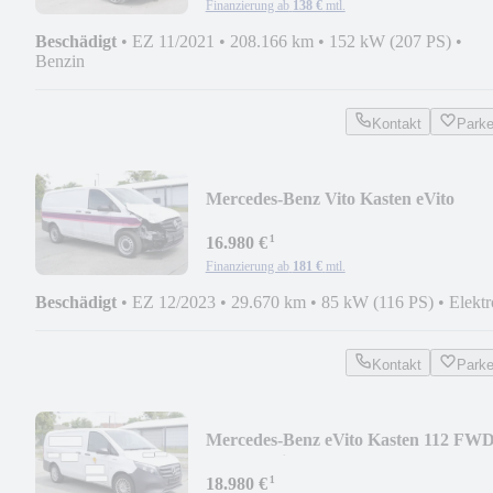
Finanzierung ab
138 €
mtl.
Beschädigt
•
EZ 11/2021
•
208.166 km
•
152 kW (207 PS)
•
Benzin
Kontakt
Park
Mercedes-Benz Vito Kasten eVito
111/112 lang
¹
16.980 €
Finanzierung ab
181 €
mtl.
Beschädigt
•
EZ 12/2023
•
29.670 km
•
85 kW (116 PS)
•
Elektr
Kontakt
Park
Mercedes-Benz eVito Kasten 112 FW
lang Facelift
¹
18.980 €