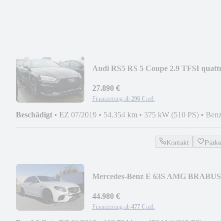
Audi RS5 RS 5 Coupe 2.9 TFSI quatt
ABT 510PS
27.890 €
Finanzierung ab
296 €
mtl.
Beschädigt
•
EZ 07/2019
•
54.354 km
•
375 kW (510 PS)
•
Benz
Kontakt
Park
Mercedes-Benz E 63S AMG BRABUS
Carbon Ceramic360° Schalensitze
44.980 €
Finanzierung ab
477 €
mtl.