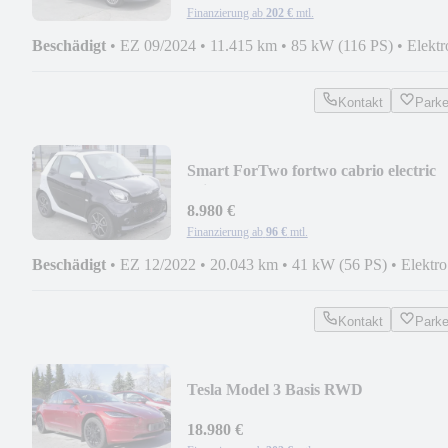
Finanzierung ab
202 €
mtl.
Beschädigt
•
EZ 09/2024
•
11.415 km
•
85 kW (116 PS)
•
Elektr
Kontakt
Park
Smart ForTwo fortwo cabrio electric
drive / EQ 22kW
8.980 €
Finanzierung ab
96 €
mtl.
Beschädigt
•
EZ 12/2022
•
20.043 km
•
41 kW (56 PS)
•
Elektro
Kontakt
Park
Tesla Model 3 Basis RWD
18.980 €