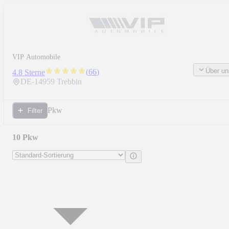
VIP Automobile
Über un
(
66
)
4.8 Sterne
DE-
14959
Trebbin
Pkw
Filter
10 Pkw