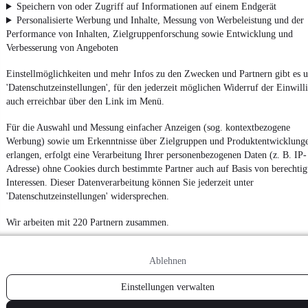
Datenschutzeinstellungen
Speichern von oder Zugriff auf Informationen auf einem Endgerät
Personalisierte Werbung und Inhalte, Messung von Werbeleistung und der
Erklärung zur Barrierefreiheit
Performance von Inhalten, Zielgruppenforschung sowie Entwicklung und
Report Security Vulnerability (English)
Verbesserung von Angeboten
Einstellmöglichkeiten und mehr Infos zu den Zwecken und Partnern gibt es u
Powered by
'Datenschutzeinstellungen', für den jederzeit möglichen Widerruf der Einwill
auch erreichbar über den Link im Menü.
Noch mehr
neue Autos
unterschiedlicher Marken, auch als
Für die Auswahl und Messung einfacher Anzeigen (sog. kontextbezogene
Leasing-Angebote
, gibt es bei mobile.de
Werbung) sowie um Erkenntnisse über Zielgruppen und Produktentwicklung
erlangen, erfolgt eine Verarbeitung Ihrer personenbezogenen Daten (z. B. IP-
Adresse) ohne Cookies durch bestimmte Partner auch auf Basis von berechtig
Interessen. Dieser Datenverarbeitung können Sie jederzeit unter
'Datenschutzeinstellungen' widersprechen.
Wir arbeiten mit 220 Partnern zusammen.
Ablehnen
Einstellungen verwalten