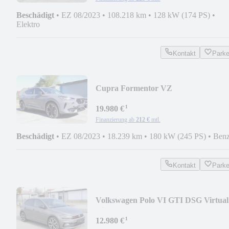
Beschädigt
•
EZ 08/2023
•
108.218 km
•
128 kW (174 PS)
•
Elektro
Kontakt
Park
Cupra Formentor VZ
¹
19.980 €
Finanzierung ab
212 €
mtl.
Beschädigt
•
EZ 08/2023
•
18.239 km
•
180 kW (245 PS)
•
Benz
Kontakt
Park
Volkswagen Polo VI GTI DSG Virtual
Display
¹
12.980 €