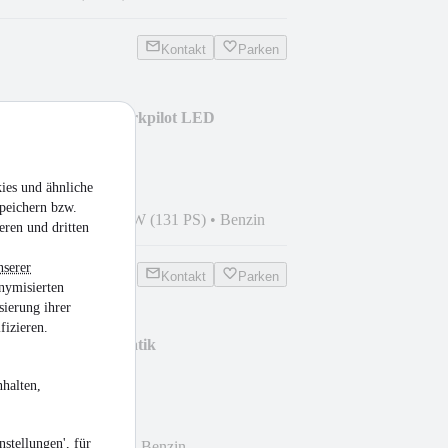
Kontakt
Parken
 1.2 Turbo Navi Parkpilot LED
ies und ähnliche
peichern bzw.
1
•
45.258 km
•
96 kW (131 PS)
•
Benzin
eren und dritten
nserer
Kontakt
Parken
nymisierten
sierung ihrer
fizieren.
rt Panorama Automatik
halten,
stellungen', für
 km
•
63 kW (86 PS)
•
Benzin