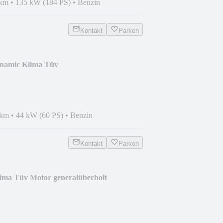
 km
•
135 kW (184 PS)
•
Benzin
Kontakt
Parken
ynamic Klima Tüv
 km
•
44 kW (60 PS)
•
Benzin
Kontakt
Parken
ma Tüv Motor generalüberholt