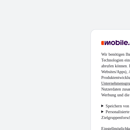
Wir benötigen Ih
Technologien ein
abrufen können. D
Websites/Apps), 
Produktentwicklu
Unternehmensgr
Nutzerdaten zusa
Werbung und die 
Speichern von 
Personalisiert
Zielgruppenfors
Einstellmöglichke