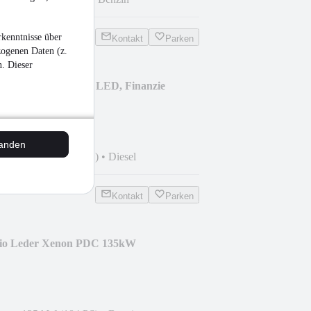
kenntnisse über
Kontakt
Parken
zogenen Daten (z.
n. Dieser
escren, Asistenten, LED, Finanzie
tanden
 km
•
110 kW (150 PS)
•
Diesel
Kontakt
Parken
io Leder Xenon PDC 135kW