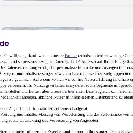
Opel Mokka Elegance
11.980 €
re Einwilligung, damit wir und unsere
Partner
technisch nicht notwendige Cook
Finanzierung ab
128 €
mtl.
setzen und so personenbezogene Daten (z. B. IP-Adresse) auf Ihrem Endgerät s
Unfallfrei
•
EZ 08/202
ie Datenverarbeitung erfolgt für personalisierte Inhalte und Anzeigen (auf uns
Anzeigen- und Inhaltsmessungen sowie um Erkenntnisse über Zielgruppen und
ngen zu gewinnen. Außerdem können wir so Ihre Nutzererfahrung innerhalb
u
uppe
verbessern, Ihr Nutzungsverhalten analysieren sowie Segmente mit pseudo
mmenstellen und Dritten über unsere
Partner
einen Datenabgleich zur Personali
Möglichkeit anbieten, ähnliche Nutzer in ihrem eigenen Datenbestand zu identi
Fiat 500 Lounge Spo
oder Zugriff auf Informationen auf einem Endgerät
e Werbung und Inhalte, Messung von Werbeleistung und der Performance von In
5.490 €
chung sowie Entwicklung und Verbesserung von Angeboten
Finanzierung ab
59 €
mtl.
iten und mehr Infos zu den Zwecken und Partnern gibt es unter 'Datenschutzein
EZ 01/2013
•
166.988