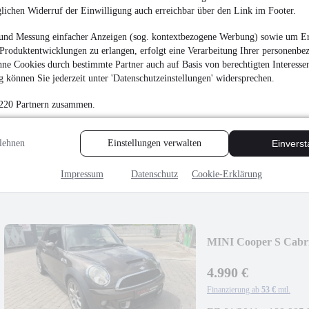
glichen Widerruf der Einwilligung auch erreichbar über den Link im Footer.
und Messung einfacher Anzeigen (sog. kontextbezogene Werbung) sowie um Er
Produktentwicklungen zu erlangen, erfolgt eine Verarbeitung Ihrer personenbe
ne Cookies durch bestimmte Partner auch auf Basis von berechtigten Interesse
 können Sie jederzeit unter 'Datenschutzeinstellungen' widersprechen.
BMW 318d Sport, Wid
 220 Partnern zusammen.
¹
19.980 €
Finanzierung ab
212 €
mtl.
lehnen
Einstellungen verwalten
Einvers
EZ 02/2024
•
185.258
Impressum
Datenschutz
Cookie-Erklärung
MINI Cooper S Cabr
4.990 €
Finanzierung ab
53 €
mtl.