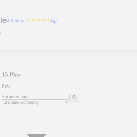
le
(
6
)
4.8 Sterne
n
15 Pkw
Pkw
Sortieren nach