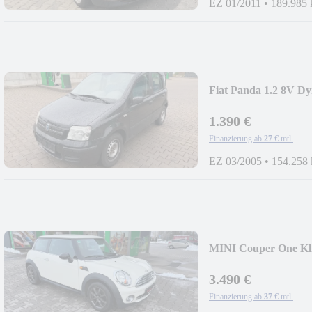
EZ 01/2011
•
189.985
Fiat Panda 1.2 8V D
1.390 €
Finanzierung ab
27 €
mtl.
EZ 03/2005
•
154.258
MINI Couper One Kli
3.490 €
Finanzierung ab
37 €
mtl.