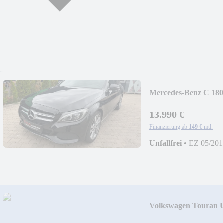
Mercedes-Benz C 180
neu
13.990 €
Finanzierung ab
149 €
mtl.
Unfallfrei
•
EZ 05/201
Volkswagen Touran U
neu