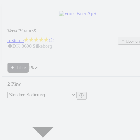
Vores Biler ApS
(
2
)
5 Sterne
Über un
DK-
8600
Silkeborg
Pkw
Filter
2 Pkw