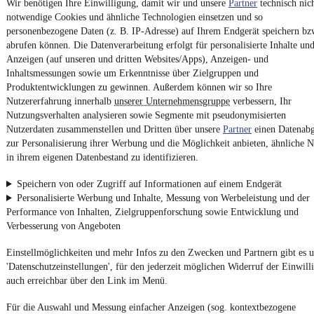
Unfallfrei
•
EZ 04/2012
•
268.000 km
•
368 kW (500 PS)
•
Dies
Wir benötigen Ihre Einwilligung, damit wir und unsere
Partner
technisch nic
notwendige Cookies und ähnliche Technologien einsetzen und so
personenbezogene Daten (z. B. IP-Adresse) auf Ihrem Endgerät speichern bz
Kontakt
Park
abrufen können. Die Datenverarbeitung erfolgt für personalisierte Inhalte un
Anzeigen (auf unseren und dritten Websites/Apps), Anzeigen- und
¹
MwSt. ausweisbar
Inhaltsmessungen sowie um Erkenntnisse über Zielgruppen und
Produktentwicklungen zu gewinnen. Außerdem können wir so Ihre
Nutzererfahrung innerhalb
unserer Unternehmensgruppe
verbessern, Ihr
Nutzungsverhalten analysieren sowie Segmente mit pseudonymisierten
Nutzerdaten zusammenstellen und Dritten über unsere
Partner
einen Datenabg
zur Personalisierung ihrer Werbung und die Möglichkeit anbieten, ähnliche N
4.6 Sterne
in ihrem eigenen Datenbestand zu identifizieren.
App installieren
Nutze mobile.de schnell und einfach
Speichern von oder Zugriff auf Informationen auf einem Endgerät
Personalisierte Werbung und Inhalte, Messung von Werbeleistung und der
Performance von Inhalten, Zielgruppenforschung sowie Entwicklung und
Impressum
Verbesserung von Angeboten
AGB
Einstellmöglichkeiten und mehr Infos zu den Zwecken und Partnern gibt es u
Vertrag widerrufen
'Datenschutzeinstellungen', für den jederzeit möglichen Widerruf der Einwill
Datenschutz
auch erreichbar über den Link im Menü.
Datenschutzeinstellungen
Für die Auswahl und Messung einfacher Anzeigen (sog. kontextbezogene