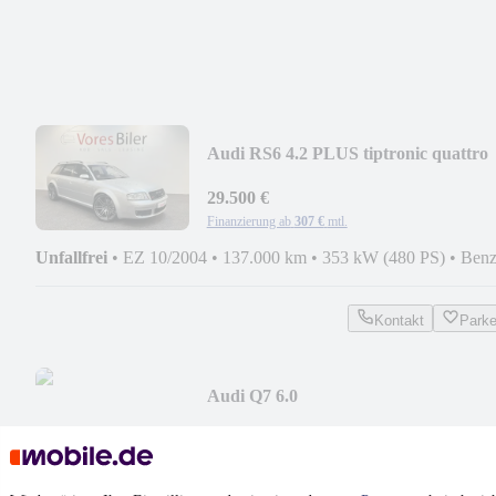
Audi RS6 4.2 PLUS tiptronic quattro
Avant
29.500 €
Finanzierung ab
307 €
mtl.
Unfallfrei
•
EZ 10/2004
•
137.000 km
•
353 kW (480 PS)
•
Benz
Kontakt
Park
Audi Q7 6.0
TDI*EXCLUSIVE*23"*ACC*
24.900 €
Finanzierung ab
259 €
mtl.