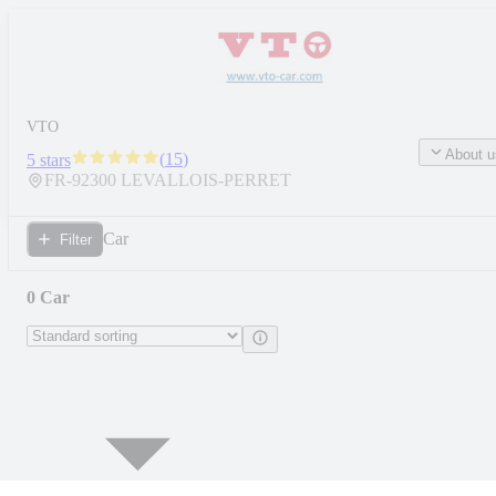
VTO
About u
(
15
)
5 stars
FR-
92300
LEVALLOIS-PERRET
Car
Filter
0 Car