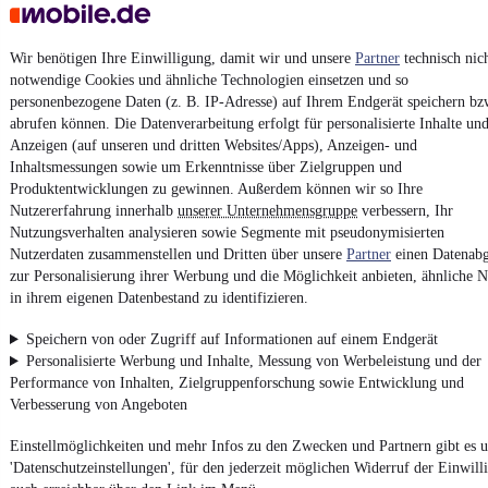
Wir benötigen Ihre Einwilligung, damit wir und unsere
Partner
technisch nic
notwendige Cookies und ähnliche Technologien einsetzen und so
personenbezogene Daten (z. B. IP-Adresse) auf Ihrem Endgerät speichern bz
No ads found
abrufen können. Die Datenverarbeitung erfolgt für personalisierte Inhalte un
Anzeigen (auf unseren und dritten Websites/Apps), Anzeigen- und
Inhaltsmessungen sowie um Erkenntnisse über Zielgruppen und
Produktentwicklungen zu gewinnen. Außerdem können wir so Ihre
¹
VAT reclaimable
Nutzererfahrung innerhalb
unserer Unternehmensgruppe
verbessern, Ihr
Nutzungsverhalten analysieren sowie Segmente mit pseudonymisierten
Nutzerdaten zusammenstellen und Dritten über unsere
Partner
einen Datenabg
zur Personalisierung ihrer Werbung und die Möglichkeit anbieten, ähnliche N
in ihrem eigenen Datenbestand zu identifizieren.
4.6 stars
Install the app
Speichern von oder Zugriff auf Informationen auf einem Endgerät
The fastest, easiest way to mobile.de
Personalisierte Werbung und Inhalte, Messung von Werbeleistung und der
Performance von Inhalten, Zielgruppenforschung sowie Entwicklung und
Verbesserung von Angeboten
Imprint
Einstellmöglichkeiten und mehr Infos zu den Zwecken und Partnern gibt es u
General Terms and Conditions
'Datenschutzeinstellungen', für den jederzeit möglichen Widerruf der Einwill
Vertrag widerrufen (Deutsch)