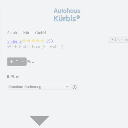
Autohaus Kürbis GmbH
Über un
(
193
)
5 Sterne
DE-
86674
Baar (Schwaben)
Pkw
Filter
0 Pkw