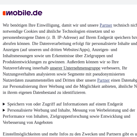
Wir benötigen Ihre Einwilligung, damit wir und unsere
Partner
technisch nic
notwendige Cookies und ähnliche Technologien einsetzen und so
personenbezogene Daten (z. B. IP-Adresse) auf Ihrem Endgerät speichern bz
Keine Inserate gefunden
abrufen können. Die Datenverarbeitung erfolgt für personalisierte Inhalte un
Anzeigen (auf unseren und dritten Websites/Apps), Anzeigen- und
Inhaltsmessungen sowie um Erkenntnisse über Zielgruppen und
Produktentwicklungen zu gewinnen. Außerdem können wir so Ihre
¹
MwSt. ausweisbar
Nutzererfahrung innerhalb
unserer Unternehmensgruppe
verbessern, Ihr
Nutzungsverhalten analysieren sowie Segmente mit pseudonymisierten
Nutzerdaten zusammenstellen und Dritten über unsere
Partner
einen Datenabg
zur Personalisierung ihrer Werbung und die Möglichkeit anbieten, ähnliche N
in ihrem eigenen Datenbestand zu identifizieren.
4.6 Sterne
App installieren
Speichern von oder Zugriff auf Informationen auf einem Endgerät
Nutze mobile.de schnell und einfach
Personalisierte Werbung und Inhalte, Messung von Werbeleistung und der
Performance von Inhalten, Zielgruppenforschung sowie Entwicklung und
Verbesserung von Angeboten
Impressum
Einstellmöglichkeiten und mehr Infos zu den Zwecken und Partnern gibt es u
AGB