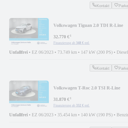
Kontakt
Park
Volkswagen Tiguan 2.0 TDI R-Line
DSG
¹
32.770 €
Finanzierung ab
348 €
mtl.
Unfallfrei
•
EZ 06/2023
•
73.749 km
•
147 kW (200 PS)
•
Diesel
Kontakt
Park
Volkswagen T-Roc 2.0 TSI R-Line
4Motion DSG
¹
31.870 €
Finanzierung ab
332 €
mtl.
Unfallfrei
•
EZ 06/2023
•
35.454 km
•
140 kW (190 PS)
•
Benzi