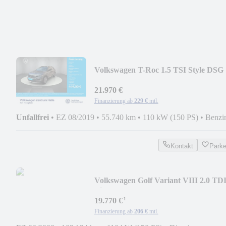
Volkswagen T-Roc 1.5 TSI Style DSG
21.970 €
Finanzierung ab
229 €
mtl.
Unfallfrei
•
EZ 08/2019
•
55.740 km
•
110 kW (150 PS)
•
Benzi
Kontakt
Park
Volkswagen Golf Variant VIII 2.0 TD
Life DSG
¹
19.770 €
Finanzierung ab
206 €
mtl.