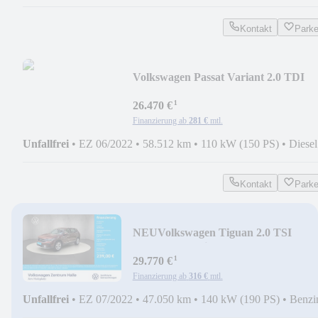
Kontakt
Park
Volkswagen Passat Variant 2.0 TDI
Elegance DSG
¹
26.470 €
Finanzierung ab
281 €
mtl.
Unfallfrei
•
EZ 06/2022
•
58.512 km
•
110 kW (150 PS)
•
Diesel
Kontakt
Park
NEU
Volkswagen Tiguan 2.0 TSI
Elegance 4Motion DSG
¹
29.770 €
Finanzierung ab
316 €
mtl.
Unfallfrei
•
EZ 07/2022
•
47.050 km
•
140 kW (190 PS)
•
Benzi