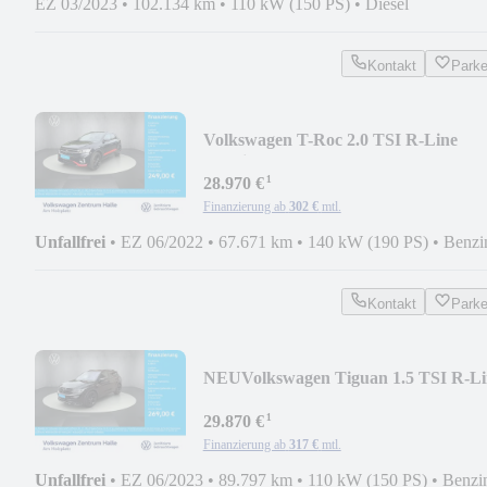
EZ 03/2023
•
102.134 km
•
110 kW (150 PS)
•
Diesel
Kontakt
Park
Volkswagen T-Roc 2.0 TSI R-Line
4Motion
¹
28.970 €
Finanzierung ab
302 €
mtl.
Unfallfrei
•
EZ 06/2022
•
67.671 km
•
140 kW (190 PS)
•
Benzi
Kontakt
Park
NEU
Volkswagen Tiguan 1.5 TSI R-Li
DSG
¹
29.870 €
Finanzierung ab
317 €
mtl.
Unfallfrei
•
EZ 06/2023
•
89.797 km
•
110 kW (150 PS)
•
Benzi