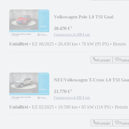
Volkswagen Polo 1.0 TSI Goal
¹
20.470 €
Finanzierung ab
218 €
mtl.
Unfallfrei
•
EZ 06/2025
•
26.450 km
•
70 kW (95 PS)
•
Benzin
Kontakt
Park
NEU
Volkswagen T-Cross 1.0 TSI Goa
¹
21.770 €
Finanzierung ab
231 €
mtl.
Unfallfrei
•
EZ 02/2025
•
19.590 km
•
85 kW (116 PS)
•
Benzin
Kontakt
Park