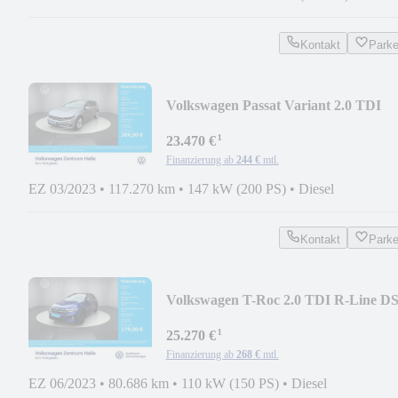
Kontakt
Park
Volkswagen Passat Variant 2.0 TDI
Elegance DSG
¹
23.470 €
Finanzierung ab
244 €
mtl.
EZ 03/2023
•
117.270 km
•
147 kW (200 PS)
•
Diesel
Kontakt
Park
Volkswagen T-Roc 2.0 TDI R-Line D
¹
25.270 €
Finanzierung ab
268 €
mtl.
EZ 06/2023
•
80.686 km
•
110 kW (150 PS)
•
Diesel