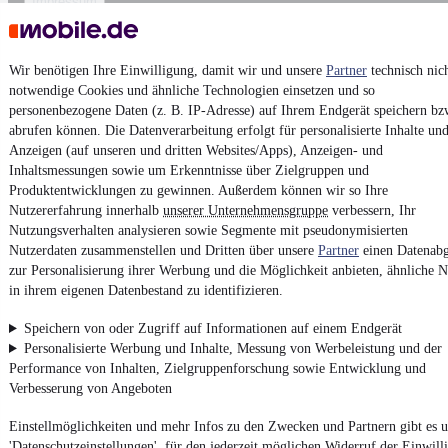
Impressum
AGB
Vertrag widerrufen
Wir benötigen Ihre Einwilligung, damit wir und unsere
Partner
technisch nic
Datenschutz
notwendige Cookies und ähnliche Technologien einsetzen und so
personenbezogene Daten (z. B. IP-Adresse) auf Ihrem Endgerät speichern bz
Datenschutzeinstellungen
abrufen können. Die Datenverarbeitung erfolgt für personalisierte Inhalte un
Erklärung zur Barrierefreiheit
Anzeigen (auf unseren und dritten Websites/Apps), Anzeigen- und
Inhaltsmessungen sowie um Erkenntnisse über Zielgruppen und
Report Security Vulnerability (English)
Produktentwicklungen zu gewinnen. Außerdem können wir so Ihre
Nutzererfahrung innerhalb
unserer Unternehmensgruppe
verbessern, Ihr
Powered by
Nutzungsverhalten analysieren sowie Segmente mit pseudonymisierten
Nutzerdaten zusammenstellen und Dritten über unsere
Partner
einen Datenabg
zur Personalisierung ihrer Werbung und die Möglichkeit anbieten, ähnliche N
in ihrem eigenen Datenbestand zu identifizieren.
Von
VW Gebrauchtwagen
über
Volkswagen Leasing
: Autos bei
mobile.de
finden
Speichern von oder Zugriff auf Informationen auf einem Endgerät
Personalisierte Werbung und Inhalte, Messung von Werbeleistung und der
Performance von Inhalten, Zielgruppenforschung sowie Entwicklung und
Verbesserung von Angeboten
Einstellmöglichkeiten und mehr Infos zu den Zwecken und Partnern gibt es u
'Datenschutzeinstellungen', für den jederzeit möglichen Widerruf der Einwill