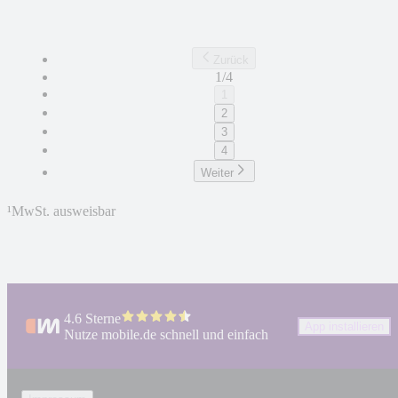
Zurück
1/4
1
2
3
4
Weiter
¹
MwSt. ausweisbar
4.6 Sterne
App installieren
Nutze mobile.de schnell und einfach