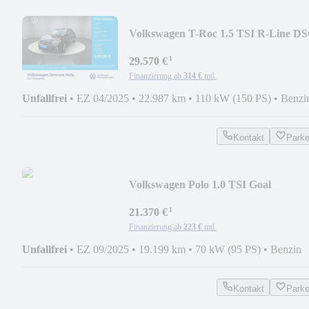
Volkswagen T-Roc 1.5 TSI R-Line D
¹
29.570 €
Finanzierung ab
314 €
mtl.
Unfallfrei
•
EZ 04/2025
•
22.987 km
•
110 kW (150 PS)
•
Benzi
Kontakt
Park
Volkswagen Polo 1.0 TSI Goal
¹
21.370 €
Finanzierung ab
223 €
mtl.
Unfallfrei
•
EZ 09/2025
•
19.199 km
•
70 kW (95 PS)
•
Benzin
Kontakt
Park