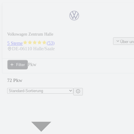
Volkswagen Zentrum Halle
Über un
(
53
)
5 Sterne
DE-
06110
Halle/Saale
Pkw
Filter
72 Pkw