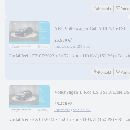
Kontakt
Park
NEU
Volkswagen Golf VIII 1.5 eTSI
Style DSG
¹
26.970 €
Finanzierung ab
286 €
mtl.
Unfallfrei
•
EZ 07/2023
•
34.721 km
•
110 kW (150 PS)
•
Benzi
Kontakt
Park
Volkswagen T-Roc 1.5 TSI R-Line D
¹
26.470 €
Finanzierung ab
276 €
mtl.
Unfallfrei
•
EZ 01/2023
•
45.015 km
•
110 kW (150 PS)
•
Benzi