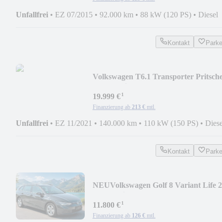
Unfallfrei
•
EZ 07/2015
•
92.000 km
•
88 kW (120 PS)
•
Diesel
Kontakt
Park
Volkswagen T6.1 Transporter Pritsch
DoKa 6 Sitzer 150PS
¹
19.999 €
Finanzierung ab
213 €
mtl.
Unfallfrei
•
EZ 11/2021
•
140.000 km
•
110 kW (150 PS)
•
Diese
Kontakt
Park
NEU
Volkswagen Golf 8 Variant Life 2
TDI Navi LED AHK
¹
11.800 €
Finanzierung ab
126 €
mtl.