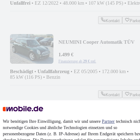
Unfallfrei
•
EZ 12/2022
•
48.000 km
•
107 kW (145 PS)
•
Elektr
Kontakt
Park
NEU
MINI Cooper Automatik TÜV
NEU Navi fahrbereit
1.499 €
Finanzierung ab
29 €
mtl.
Beschädigt
•
Unfallfahrzeug
•
EZ 05/2005
•
172.000 km
•
85 kW (116 PS)
•
Benzin
Kontakt
Park
¹
MwSt. ausweisbar
Wir benötigen Ihre Einwilligung, damit wir und unsere
Partner
technisch nic
notwendige Cookies und ähnliche Technologien einsetzen und so
personenbezogene Daten (z. B. IP-Adresse) auf Ihrem Endgerät speichern bz