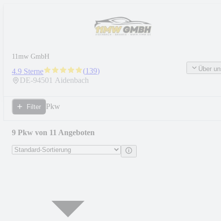
11mw GmbH
Über un
(
139
)
4.9 Sterne
DE-
94501
Aidenbach
Pkw
Filter
9 Pkw von 11 Angeboten