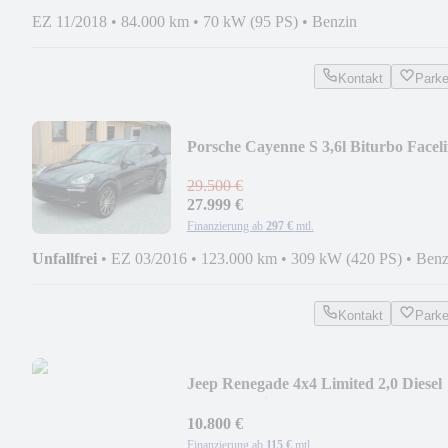
EZ 11/2018
•
84.000 km
•
70 kW (95 PS)
•
Benzin
Kontakt
Park
Porsche Cayenne S 3,6l Biturbo Faceli
Pano DEUTSCH
29.500 €
27.999 €
Finanzierung ab
297 €
mtl.
Unfallfrei
•
EZ 03/2016
•
123.000 km
•
309 kW (420 PS)
•
Benz
Kontakt
Park
Jeep Renegade 4x4 Limited 2,0 Diesel
Xenon Navi
10.800 €
Finanzierung ab
115 €
mtl.