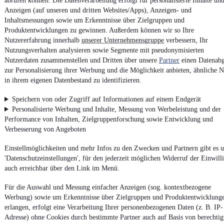
abrufen können. Die Datenverarbeitung erfolgt für personalisierte Inhalte un
4.6 Sterne
App installieren
Anzeigen (auf unseren und dritten Websites/Apps), Anzeigen- und
Nutze mobile.de schnell und einfach
Inhaltsmessungen sowie um Erkenntnisse über Zielgruppen und
Produktentwicklungen zu gewinnen. Außerdem können wir so Ihre
Nutzererfahrung innerhalb
unserer Unternehmensgruppe
verbessern, Ihr
Nutzungsverhalten analysieren sowie Segmente mit pseudonymisierten
Impressum
Nutzerdaten zusammenstellen und Dritten über unsere
Partner
einen Datenabg
AGB
zur Personalisierung ihrer Werbung und die Möglichkeit anbieten, ähnliche N
in ihrem eigenen Datenbestand zu identifizieren.
Vertrag widerrufen
Datenschutz
Speichern von oder Zugriff auf Informationen auf einem Endgerät
Personalisierte Werbung und Inhalte, Messung von Werbeleistung und der
Datenschutzeinstellungen
Performance von Inhalten, Zielgruppenforschung sowie Entwicklung und
Erklärung zur Barrierefreiheit
Verbesserung von Angeboten
Report Security Vulnerability (English)
Einstellmöglichkeiten und mehr Infos zu den Zwecken und Partnern gibt es u
'Datenschutzeinstellungen', für den jederzeit möglichen Widerruf der Einwill
Powered by
auch erreichbar über den Link im Menü.
Für die Auswahl und Messung einfacher Anzeigen (sog. kontextbezogene
Weitere Fahrzeuge gibt es auf mobile.de, dem Marktplatz für
Werbung) sowie um Erkenntnisse über Zielgruppen und Produktentwicklung
Autos
und
Motorräder
erlangen, erfolgt eine Verarbeitung Ihrer personenbezogenen Daten (z. B. IP-
Adresse) ohne Cookies durch bestimmte Partner auch auf Basis von berechtig