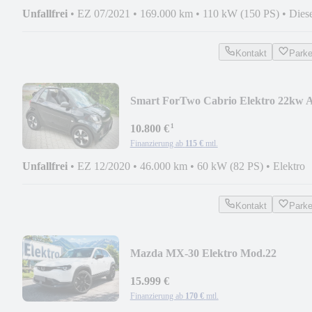
Unfallfrei
•
EZ 07/2021
•
169.000 km
•
110 kW (150 PS)
•
Dies
Kontakt
Park
Smart ForTwo Cabrio Elektro 22kw 
Lader
¹
10.800 €
Finanzierung ab
115 €
mtl.
Unfallfrei
•
EZ 12/2020
•
46.000 km
•
60 kW (82 PS)
•
Elektro
Kontakt
Park
Mazda MX-30 Elektro Mod.22
Ad'vantage 11kw AC
15.999 €
Finanzierung ab
170 €
mtl.