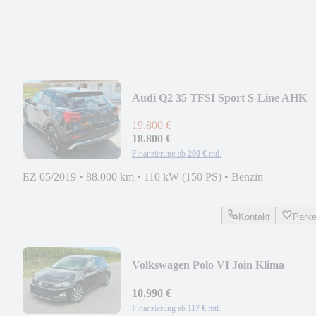
Audi Q2 35 TFSI Sport S-Line AHK
LED Navi
19.800 €
18.800 €
Finanzierung ab
200 €
mtl.
EZ 05/2019
•
88.000 km
•
110 kW (150 PS)
•
Benzin
Kontakt
Park
Volkswagen Polo VI Join Klima
Sitzheizung 84000km
10.990 €
Finanzierung ab
117 €
mtl.