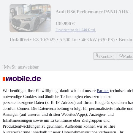
Audi RS6 Performance PANO AHK
KERAMIK 305kmh HUD Dyn+
139.990 €
Finanzierung ab
1.246 €
mtl.
Unfallfrei
•
EZ 10/2025
•
5.500 km
•
463 kW (630 PS)
•
Benzin
Kontakt
Park
¹
MwSt. ausweisbar
Wir benötigen Ihre Einwilligung, damit wir und unsere
Partner
technisch nic
notwendige Cookies und ähnliche Technologien einsetzen und so
personenbezogene Daten (z. B. IP-Adresse) auf Ihrem Endgerät speichern bz
4.6 Sterne
App installieren
Nutze mobile.de schnell und einfach
abrufen können. Die Datenverarbeitung erfolgt für personalisierte Inhalte un
Anzeigen (auf unseren und dritten Websites/Apps), Anzeigen- und
Inhaltsmessungen sowie um Erkenntnisse über Zielgruppen und
Produktentwicklungen zu gewinnen. Außerdem können wir so Ihre
Impressum
Nutzererfahrung innerhalb
unserer Unternehmensgruppe
verbessern, Ihr