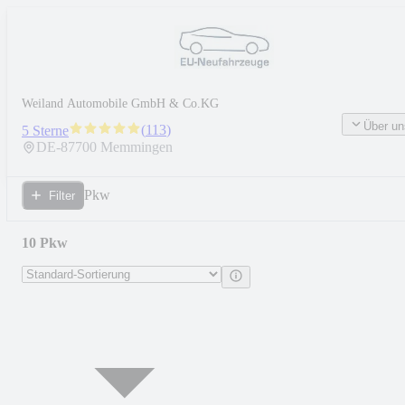
Weiland Automobile GmbH & Co.KG
Über un
(
113
)
5 Sterne
DE-
87700
Memmingen
Pkw
Filter
10 Pkw