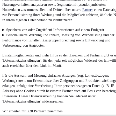
Nutzungsverhalten analysieren sowie Segmente mit pseudonymisierten
AGB
Nutzerdaten zusammenstellen und Dritten über unsere
Partner
einen Datenabg
Vertrag widerrufen
zur Personalisierung ihrer Werbung und die Möglichkeit anbieten, ähnliche N
Datenschutz
in ihrem eigenen Datenbestand zu identifizieren.
Datenschutzeinstellungen
Speichern von oder Zugriff auf Informationen auf einem Endgerät
Erklärung zur Barrierefreiheit
Personalisierte Werbung und Inhalte, Messung von Werbeleistung und der
Performance von Inhalten, Zielgruppenforschung sowie Entwicklung und
Report Security Vulnerability (English)
Verbesserung von Angeboten
Einstellmöglichkeiten und mehr Infos zu den Zwecken und Partnern gibt es u
Powered by
'Datenschutzeinstellungen', für den jederzeit möglichen Widerruf der Einwill
auch erreichbar über den Link im Menü.
Entdecke
Kleinwagen
,
SUV
und
Wohnmobile
und mehr bei
Für die Auswahl und Messung einfacher Anzeigen (sog. kontextbezogene
mobile.de
Werbung) sowie um Erkenntnisse über Zielgruppen und Produktentwicklung
erlangen, erfolgt eine Verarbeitung Ihrer personenbezogenen Daten (z. B. IP-
Adresse) ohne Cookies durch bestimmte Partner auch auf Basis von berechtig
Interessen. Dieser Datenverarbeitung können Sie jederzeit unter
'Datenschutzeinstellungen' widersprechen.
Wir arbeiten mit 220 Partnern zusammen.