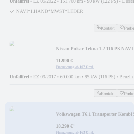
Unfallfrei
•
EZ 05/2022
•
151.700 km
•
90 kW (122 PS)
•
Diesel
NAVI*1.HAND*MWST*LEDER
Kontakt
Park
Nissan Pulsar Tekna 1.2 116 PS NAVI
LEDER AHK AUTOMATIK
11.990 €
Finanzierung ab
107 €
mtl.
Unfallfrei
•
EZ 09/2017
•
69.000 km
•
85 kW (116 PS)
•
Benzin
Kontakt
Park
Volkswagen T6.1 Transporter Kombi 
SITZE KLIMA APP CONNECT
¹
18.290 €
Finanzierung ab
163 €
mtl.