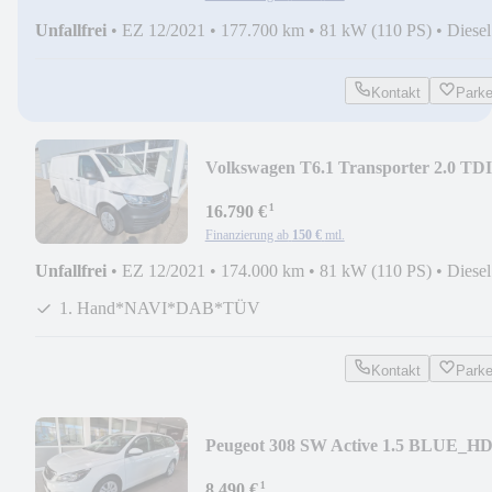
Unfallfrei
•
EZ 12/2021
•
177.700 km
•
81 kW (110 PS)
•
Diesel
Kontakt
Park
Volkswagen T6.1 Transporter 2.0 TDI
110PS NAV APP CONNECT
¹
16.790 €
Finanzierung ab
150 €
mtl.
Unfallfrei
•
EZ 12/2021
•
174.000 km
•
81 kW (110 PS)
•
Diesel
1. Hand*NAVI*DAB*TÜV
Kontakt
Park
Peugeot 308 SW Active 1.5 BLUE_HD
130 PS NAVI PDC LED
¹
8.490 €