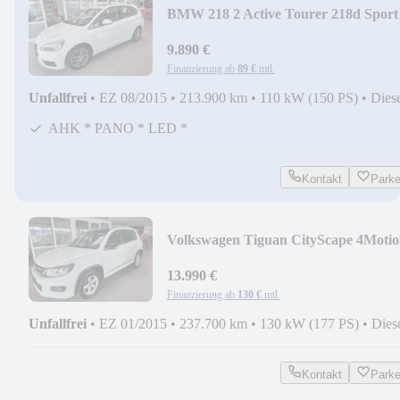
BMW 218 2 Active Tourer 218d Sport
Line NAV PANO AHK
9.890 €
Finanzierung ab
89 €
mtl.
Unfallfrei
•
EZ 08/2015
•
213.900 km
•
110 kW (150 PS)
•
Dies
AHK * PANO * LED *
Kontakt
Park
Volkswagen Tiguan CityScape 4Motio
TDI DSG 177PS PANO AHK
13.990 €
Finanzierung ab
130 €
mtl.
Unfallfrei
•
EZ 01/2015
•
237.700 km
•
130 kW (177 PS)
•
Dies
Kontakt
Park