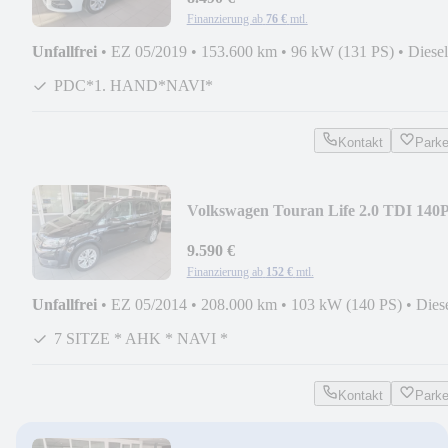
Finanzierung ab
76 €
mtl.
Unfallfrei
•
EZ 05/2019
•
153.600 km
•
96 kW (131 PS)
•
Diesel
PDC*1. HAND*NAVI*
Kontakt
Park
Volkswagen Touran Life 2.0 TDI 140
7 SITZ NAVI AHK XENON
9.590 €
Finanzierung ab
152 €
mtl.
Unfallfrei
•
EZ 05/2014
•
208.000 km
•
103 kW (140 PS)
•
Dies
7 SITZE * AHK * NAVI *
Kontakt
Park