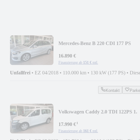
Mercedes-Benz B 220 CDI 177 PS
AUTOMATIK LED NAVI AHK
16.890 €
Finanzierung ab
151 €
mtl.
Unfallfrei
•
EZ 04/2018
•
110.000 km
•
130 kW (177 PS)
•
Dies
Kontakt
Park
Volkswagen Caddy 2.0 TDI 122PS 1.
HAND NAVI SZH LEDER
¹
17.990 €
Finanzierung ab
161 €
mtl.